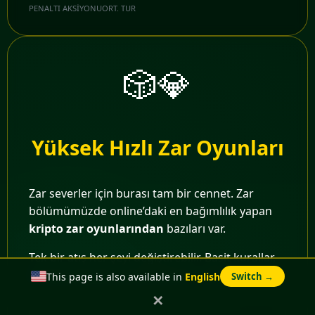
PENALTI AKSIYONU
ORT. TUR
🎲💎
Yüksek Hızlı Zar Oyunları
Zar severler için burası tam bir cennet. Zar
bölümümüzde online’daki en bağımlılık yapan
kripto zar oyunlarından
bazıları var.
Tek bir atış her şeyi değiştirebilir. Basit kurallar,
anında sonuçlar ve durmaksızın aksiyon.
This page is also available in
English
Switch →
✕