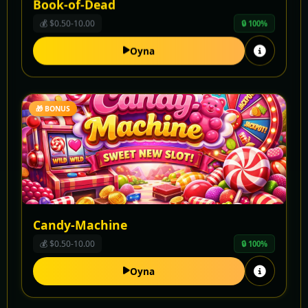
Book-of-Dead
💰 $0.50-10.00
🔒 100%
Oyna
🎁 BONUS
Candy-Machine
💰 $0.50-10.00
🔒 100%
Oyna