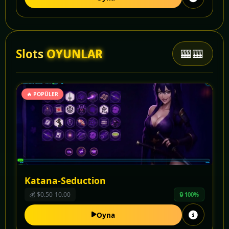
Slots
OYUNLAR
🎰🎰
🔥 POPÜLER
Katana-Seduction
💰 $0.50-10.00
🔒 100%
Oyna