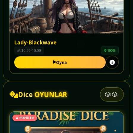
Lady-Blackwave
💰 $0.50-10.00
🔒 100%
Oyna
Dice
OYUNLAR
🎲🎲
🔥 POPÜLER