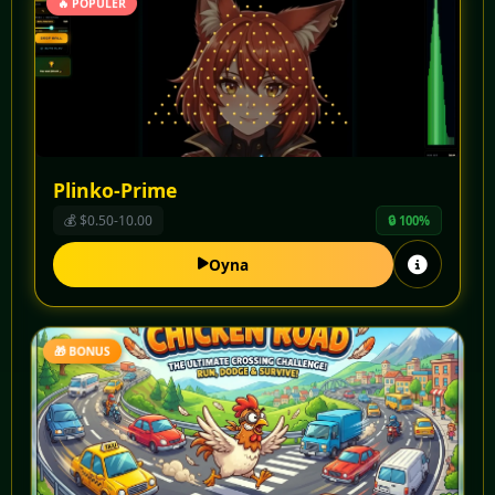
🔥 POPÜLER
Plinko-Prime
💰 $0.50-10.00
🔒 100%
Oyna
🎁 BONUS