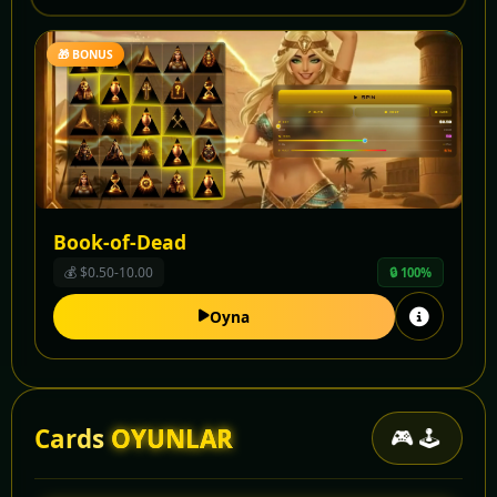
🎁 BONUS
Book-of-Dead
💰 $0.50-10.00
🔒 100%
Oyna
Cards
OYUNLAR
🎮🕹️