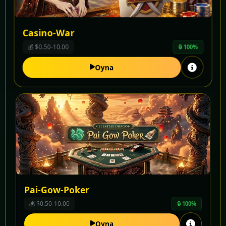
Casino-War
💰 $0.50-10.00
🔒 100%
Oyna
Pai-Gow-Poker
💰 $0.50-10.00
🔒 100%
Oyna