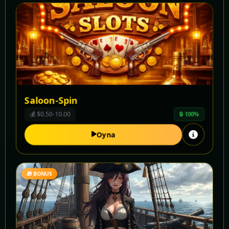
Saloon-Spin
💰 $0.50-10.00
🔒 100%
Oyna
🎁 BONUS