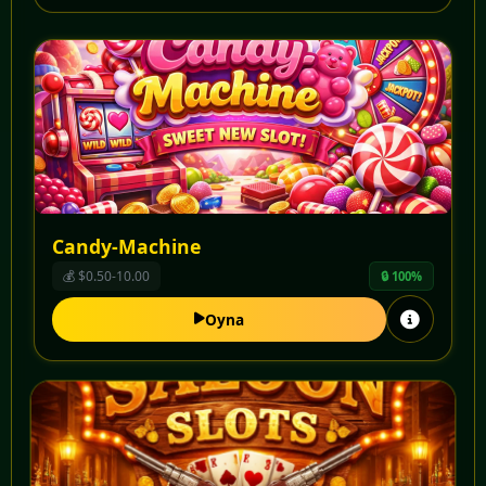
Candy-Machine
💰 $0.50-10.00
🔒 100%
Oyna