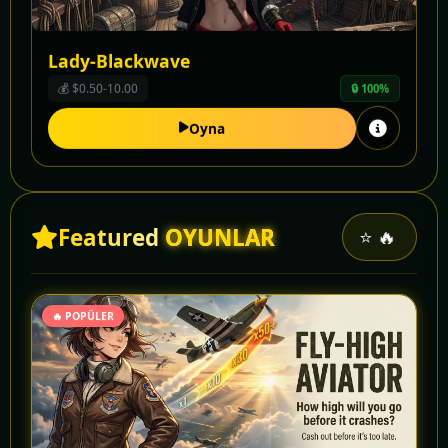
Lady-Blackwave
💰 $0.50-10.00
🔒 100%
Oyna
Featured
OYUNLAR
⭐🔥
🔥 POPÜLER