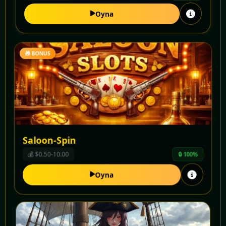
Oyna
🎁 BONUS
Saloon-Spin
💰 $0.50-10.00
🔒 100%
Oyna