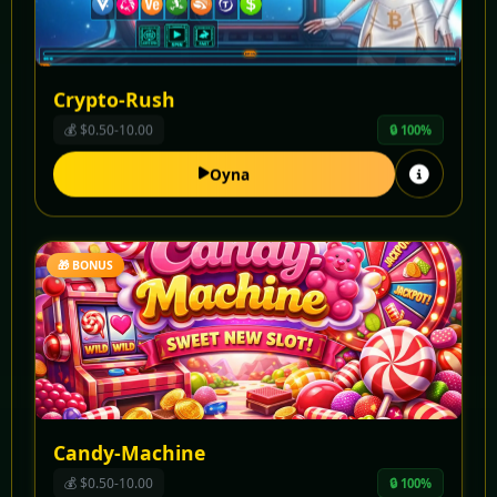
Crypto-Rush
💰 $0.50-10.00
🔒 100%
Oyna
🎁 BONUS
Candy-Machine
💰 $0.50-10.00
🔒 100%