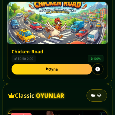
Chicken-Road
💰 $0.50-2.00
🔒 100%
Oyna
Classic
OYUNLAR
👑💎