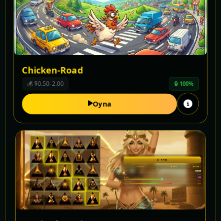
Chicken-Road
💰 $0.50-2.00
🔒 100%
Oyna