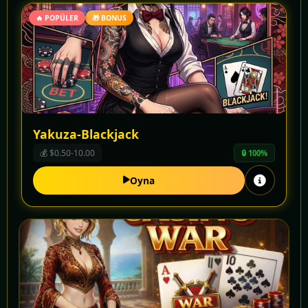
🔥 POPÜLER
🎁 BONUS
Yakuza-Blackjack
💰 $0.50-10.00
🔒 100%
Oyna