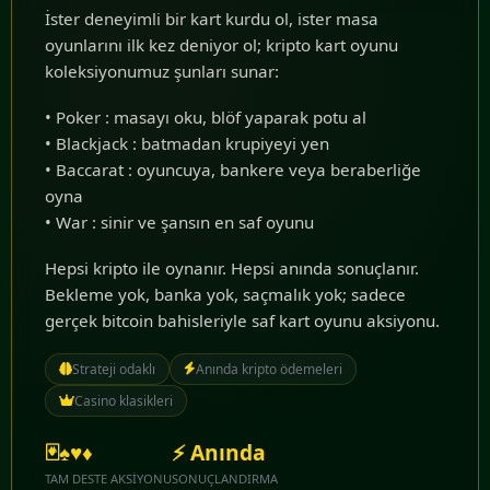
İster deneyimli bir kart kurdu ol, ister masa
oyunlarını ilk kez deniyor ol; kripto kart oyunu
koleksiyonumuz şunları sunar:
• Poker : masayı oku, blöf yaparak potu al
• Blackjack : batmadan krupiyeyi yen
• Baccarat : oyuncuya, bankere veya beraberliğe
oyna
• War : sinir ve şansın en saf oyunu
Hepsi kripto ile oynanır. Hepsi anında sonuçlanır.
Bekleme yok, banka yok, saçmalık yok; sadece
gerçek bitcoin bahisleriyle saf kart oyunu aksiyonu.
Strateji odaklı
Anında kripto ödemeleri
Casino klasikleri
🃏♠️♥️♦️
⚡ Anında
TAM DESTE AKSIYONU
SONUÇLANDIRMA