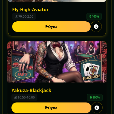
Fly-High-Aviator
💰 $0.50-2.00
🔒 100%
Oyna
Yakuza-Blackjack
💰 $0.50-10.00
🔒 100%
Oyna