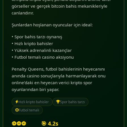
görseller ve gerçek bitcoin bahis mekanikleriyle
canlandırır.
Şunlardan hoşlanan oyuncular için ideal:
• Spor bahis tarzı oynanış
• Hızlı kripto bahisler
• Yüksek adrenalinli kazançlar
• Futbol temalı casino aksiyonu
Penalty Queens, futbol bahislerinin heyecanını
anında casino sonuçlarıyla harmanlayarak onu
online’daki en heyecan verici kripto spor
oyunlarından biri yapar.
Hızlı kripto bahisler
Spor bahis tarzı
Futbol temalı
⚽⚽⚽
🎯 4.2s