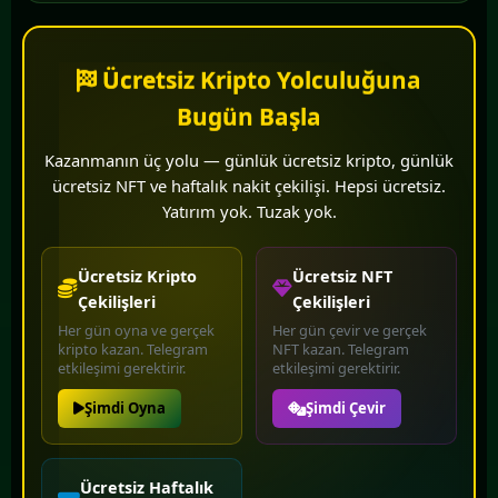
Ücretsiz Kripto Yolculuğuna
Bugün Başla
Kazanmanın üç yolu — günlük ücretsiz kripto, günlük
ücretsiz NFT ve haftalık nakit çekilişi. Hepsi ücretsiz.
Yatırım yok. Tuzak yok.
Ücretsiz Kripto
Ücretsiz NFT
Çekilişleri
Çekilişleri
Her gün oyna ve gerçek
Her gün çevir ve gerçek
kripto kazan. Telegram
NFT kazan. Telegram
etkileşimi gerektirir.
etkileşimi gerektirir.
Şimdi Oyna
Şimdi Çevir
Ücretsiz Haftalık