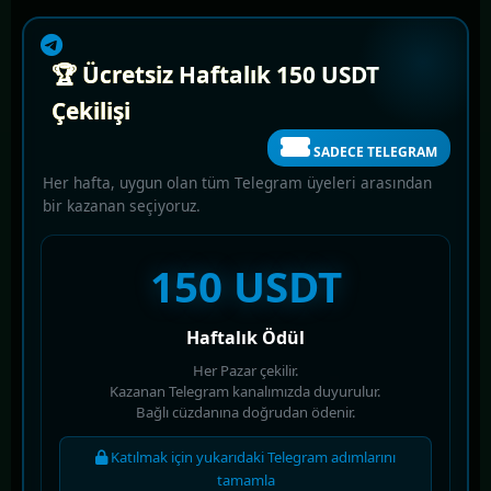
🏆 Ücretsiz Haftalık 150 USDT
Çekilişi
SADECE TELEGRAM
Her hafta, uygun olan tüm Telegram üyeleri arasından
bir kazanan seçiyoruz.
150 USDT
Haftalık Ödül
Her Pazar çekilir.
Kazanan Telegram kanalımızda duyurulur.
Bağlı cüzdanına doğrudan ödenir.
Katılmak için yukarıdaki Telegram adımlarını
tamamla