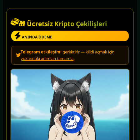
🎁 Ücretsiz Kripto Çekilişleri
ANINDA ÖDEME
Telegram etkileşimi
gerektirir — kilidi açmak için
yukarıdaki adımları tamamla
.