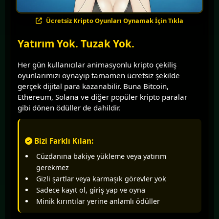
Ücretsiz Kripto Oyunları Oynamak İçin Tıkla
Yatırım Yok. Tuzak Yok.
Her gün kullanıcılar animasyonlu kripto çekiliş
oyunlarımızı oynayıp tamamen ücretsiz şekilde
gerçek dijital para kazanabilir. Buna Bitcoin,
Ethereum, Solana ve diğer popüler kripto paralar
gibi dönen ödüller de dahildir.
Bizi Farklı Kılan:
Cüzdanına bakiye yükleme veya yatırım
gerekmez
Gizli şartlar veya karmaşık görevler yok
Sadece kayıt ol, giriş yap ve oyna
Minik kırıntılar yerine anlamlı ödüller