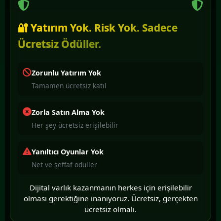
🔐 Yatırım Yok. Risk Yok. Sadece
Ücretsiz Ödüller.
Zorunlu Yatırım Yok
Tamamen ücretsiz katıl
Zorla Satın Alma Yok
Her şey ücretsiz erişilebilir
Yanıltıcı Oyunlar Yok
Net ve şeffaf ödüller
Dijital varlık kazanmanın herkes için erişilebilir
olması gerektiğine inanıyoruz. Ücretsiz, gerçekten
ücretsiz olmalı.