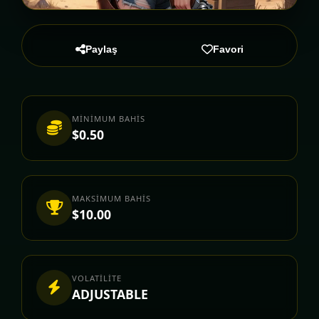
Paylaş
Favori
MİNİMUM BAHİS
$0.50
MAKSİMUM BAHİS
$10.00
VOLATİLİTE
ADJUSTABLE