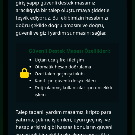
giriş yapıp güvenli destek masamız
aracılığıyla bir talep oluşturmaya şiddetle
teşvik ediyoruz. Bu, ekibimizin hesabınızı
doğru şekilde doğrulamasını ve doğru,
güvenli ve gizli yardım sunmasını sağlar.
Güvenli Destek Masası Özellikleri:
Uçtan uca şifreli iletişim
Otomatik hesap doğrulama
Özel talep geçmişi takibi
Kanıt için güvenli dosya ekleri
Doğrulanmış kullanıcılar için öncelikli
işlem
Talep tabanlı yardım masamız, kripto para
yatırma, çekme işlemleri, oyun geçmişi ve
hesap erişimi gibi hassas konuların güvenli
ve verimli bir şekilde ele alınmasını sağlar.