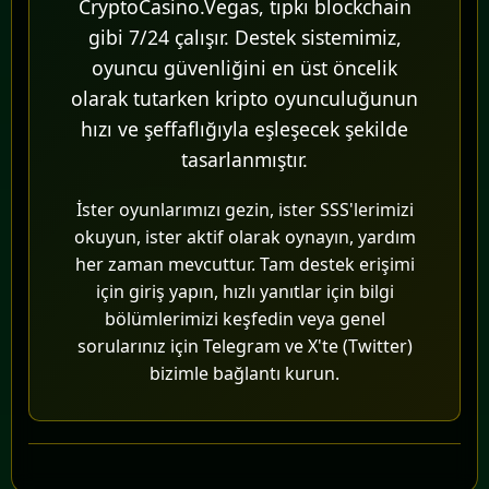
CryptoCasino.Vegas, tıpkı blockchain
gibi 7/24 çalışır. Destek sistemimiz,
oyuncu güvenliğini en üst öncelik
olarak tutarken kripto oyunculuğunun
hızı ve şeffaflığıyla eşleşecek şekilde
tasarlanmıştır.
İster oyunlarımızı gezin, ister SSS'lerimizi
okuyun, ister aktif olarak oynayın, yardım
her zaman mevcuttur. Tam destek erişimi
için giriş yapın, hızlı yanıtlar için bilgi
bölümlerimizi keşfedin veya genel
sorularınız için Telegram ve X'te (Twitter)
bizimle bağlantı kurun.