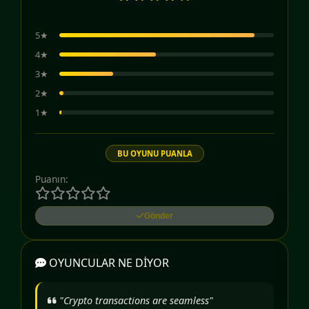
5★
4★
3★
2★
1★
BU OYUNU PUANLA
Puanın:
Gönder
OYUNCULAR NE DİYOR
"Crypto transactions are seamless"