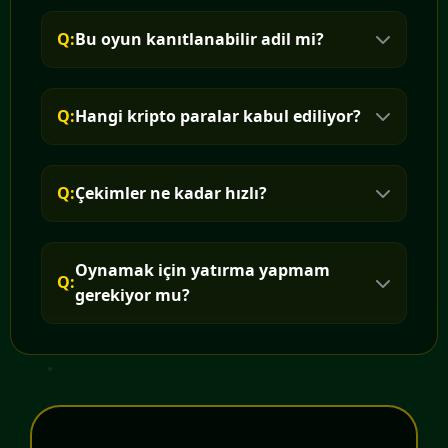
Q:
Bu oyun kanıtlanabilir adil mi?
Q:
Hangi kripto paralar kabul ediliyor?
Q:
Çekimler ne kadar hızlı?
Oynamak için yatırma yapmam
Q:
gerekiyor mu?