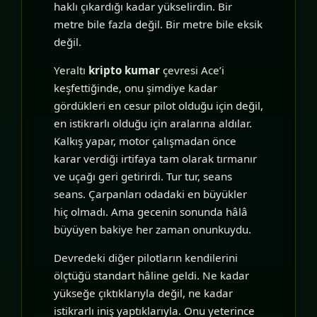
haklı çıkardığı kadar yükselirdin. Bir
metre bile fazla değil. Bir metre bile eksik
değil.
Yeraltı
kripto kumar
çevresi Ace’i
keşfettiğinde, onu şimdiye kadar
gördükleri en cesur pilot olduğu için değil,
en istikrarlı olduğu için aralarına aldılar.
Kalkış yapar, motor çalışmadan önce
karar verdiği irtifaya tam olarak tırmanır
ve uçağı geri getirirdi. Tur tur, seans
seans. Çarpanları odadaki en büyükler
hiç olmadı. Ama gecenin sonunda hâlâ
büyüyen bakiye her zaman onunkuydu.
Devredeki diğer pilotların kendilerini
ölçtüğü standart hâline geldi. Ne kadar
yükseğe çıktıklarıyla değil, ne kadar
istikrarlı iniş yaptıklarıyla. Onu yeterince