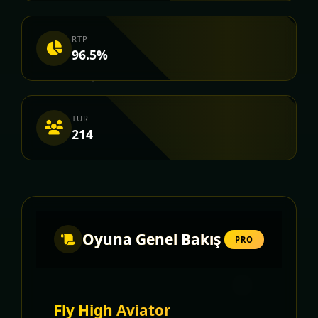
RTP
96.5%
TUR
199
Oyuna Genel Bakış
PRO
Fly High Aviator