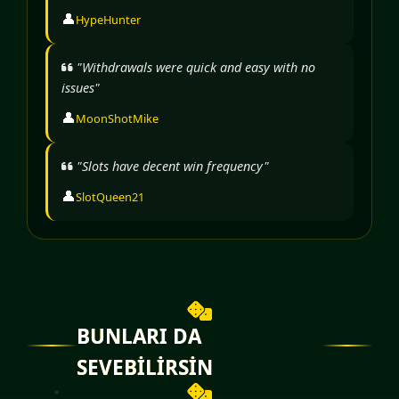
👤
HypeHunter
"Withdrawals were quick and easy with no
issues"
👤
MoonShotMike
"Slots have decent win frequency"
👤
SlotQueen21
BUNLARI DA
SEVEBİLİRSİN