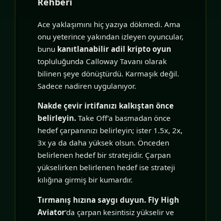
Rehberi
Ace yaklaşımını hiç yazıya dökmedi. Ama
onu yeterince yakından izleyen oyuncular,
bunu
kanıtlanabilir adil kripto oyun
topluluğunda Calloway Tavanı olarak
bilinen şeye dönüştürdü. Karmaşık değil.
Sadece nadiren uygulanıyor.
Nakde çevir irtifanızı kalkıştan önce
belirleyin.
Take Off’a basmadan önce
hedef çarpanınızı belirleyin; ister 1.5x, 2x,
3x ya da daha yüksek olsun. Önceden
belirlenen hedef bir stratejidir. Çarpan
yükselirken belirlenen hedef ise strateji
kılığına girmiş bir kumardır.
Tırmanış hızına saygı duyun.
Fly High
Aviator
’da çarpan kesintisiz yükselir ve