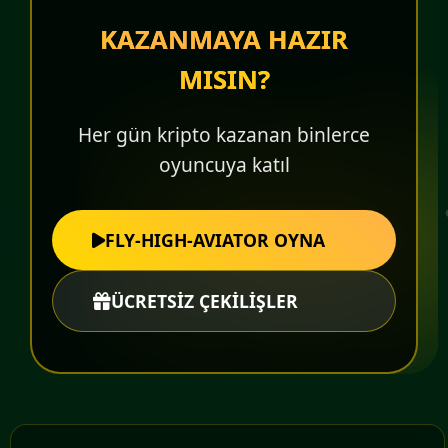
KAZANMAYA HAZIR
MISIN?
Her gün kripto kazanan binlerce
oyuncuya katıl
FLY-HIGH-AVIATOR OYNA
ÜCRETSİZ ÇEKİLİŞLER