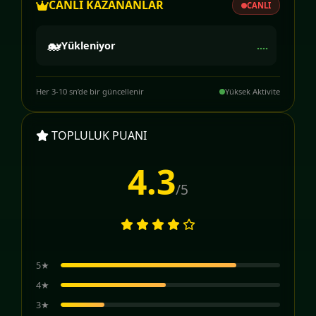
CANLI KAZANANLAR
CANLI
🐋
Yükleniyor
....
Her 3-10 sn’de bir güncellenir
Yüksek Aktivite
TOPLULUK PUANI
4.3
/5
5★
4★
3★