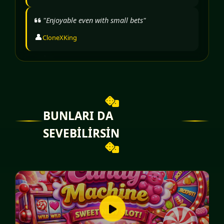
"Enjoyable even with small bets"
👤
CloneXKing
BUNLARI DA
SEVEBİLİRSİN