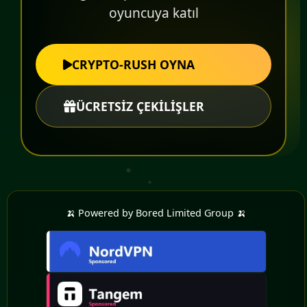
oyuncuya katıl
CRYPTO-RUSH OYNA
ÜCRETSİZ ÇEKİLİŞLER
🍌 Powered by Bored Limited Group 🍌