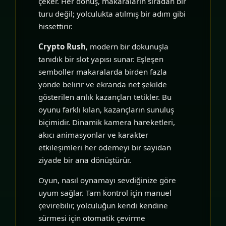
çeker. Her dönüş, makaraların sıradan bir
turu değil; yolculukta atılmış bir adım gibi
hissettirir.
Crypto Rush
, modern bir dokunuşla
tanıdık bir slot yapısı sunar. Eşleşen
semboller makaralarda birden fazla
yönde belirir ve ekranda net şekilde
gösterilen anlık kazançları tetikler. Bu
oyunu farklı kılan, kazançların sunuluş
biçimidir. Dinamik kamera hareketleri,
akıcı animasyonlar ve karakter
etkileşimleri her ödemeyi bir sayıdan
ziyade bir ana dönüştürür.
Oyun, nasıl oynamayı sevdiğinize göre
uyum sağlar. Tam kontrol için manuel
çevirebilir, yolculuğun kendi kendine
sürmesi için otomatik çevirme