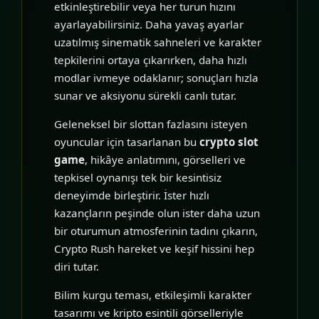
etkinleştirebilir veya her turun hızını
ayarlayabilirsiniz. Daha yavaş ayarlar
uzatılmış sinematik sahneleri ve karakter
tepkilerini ortaya çıkarırken, daha hızlı
modlar ivmeye odaklanır; sonuçları hızla
sunar ve aksiyonu sürekli canlı tutar.
Geleneksel bir slottan fazlasını isteyen
oyuncular için tasarlanan bu
crypto slot
game
, hikâye anlatımını, görselleri ve
tepkisel oynanışı tek bir kesintisiz
deneyimde birleştirir. İster hızlı
kazançların peşinde olun ister daha uzun
bir oturumun atmosferinin tadını çıkarın,
Crypto Rush hareket ve keşif hissini hep
diri tutar.
Bilim kurgu teması, etkileşimli karakter
tasarımı ve kripto esintili görselleriyle