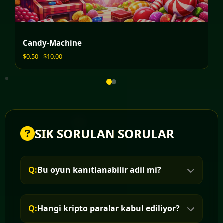
Candy-Machine
K
$0.50 - $10.00
$0
SIK SORULAN SORULAR
Q:
Bu oyun kanıtlanabilir adil mi?
Q:
Hangi kripto paralar kabul ediliyor?