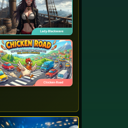
Lady-Blackwave
Chicken-Road