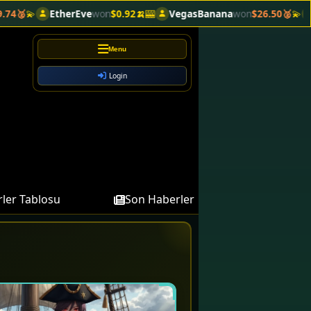
won
$3.31🥉
🎰
PixelPalm
won
$1.84🍌
🎰
JackTheAstronaut
won
$1
rler Tablosu
Son Haberler
Menu
Login