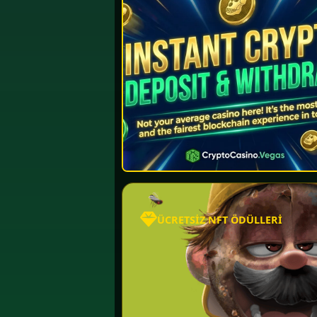
ÜCRETSİZ NFT ÖDÜLLERİ