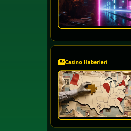
Casino Haberleri