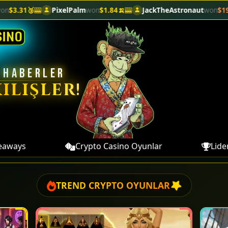
nk
won
$4.86🥉
🎰
ApeLuxe21
won
$364.54🥇💰
✨💰
CryptoDuck22
veaways
Crypto Casino Oyunlar
Lide
 HABERLER
ilişler!
TREND CRYPTO OYUNLAR