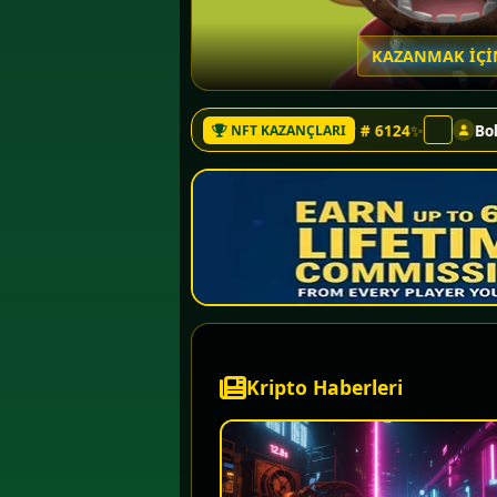
KAZANMAK İÇİ
BlesidSmar
kazandı
Spunky # 6124
✨
BoltHydro
kazandı
D
NFT KAZANÇLARI
Kripto Haberleri