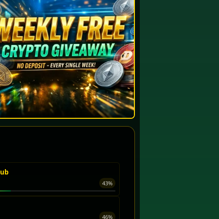
lub
43%
46%