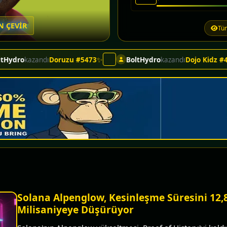
N ÇEVİR
Tüm
oruzu #5473
✨
BoltHydro
kazandı
Dojo Kidz #4447
✨
Ble
Solana Alpenglow, Kesinleşme Süresini 12,
Milisaniyeye Düşürüyor