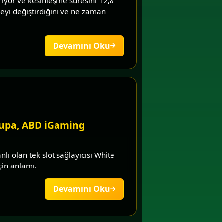
rıyor ve kesinleşme süresini 12,8
eyi değiştirdiğini ve ne zaman
Devamını Oku
vrupa, ABD iGaming
 olan tek slot sağlayıcısı White
çin anlamı.
Devamını Oku