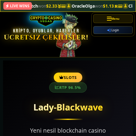
CryptoWitch
won
$2.33🥉
🎰
OracleOlga
won
$1.13🍌
🎰
CloneRide
LIVE WINS
Menu
KRIPTO, OYUNLAR, HABERLER
Login
Ücretsiz Çekilişler!
SLOTS
RTP 96.5%
Lady-Blackwave
Yeni nesil blockchain casino