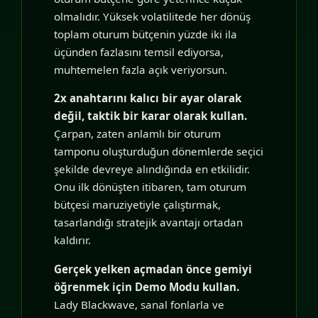
olmalıdır. Yüksek volatilitede her dönüş
toplam oturum bütçenin yüzde iki ila
üçünden fazlasını temsil ediyorsa,
muhtemelen fazla açık veriyorsun.
2x anahtarını kalıcı bir ayar olarak
değil, taktik bir karar olarak kullan.
Çarpan, zaten anlamlı bir oturum
tamponu oluşturduğun dönemlerde seçici
şekilde devreye alındığında en etkilidir.
Onu ilk dönüşten itibaren, tam oturum
bütçesi maruziyetiyle çalıştırmak,
tasarlandığı stratejik avantajı ortadan
kaldırır.
Gerçek yelken açmadan önce gemiyi
öğrenmek için Demo Modu kullan.
Lady Blackwave, sanal fonlarla ve