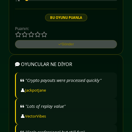
BU OYUNU PUANLA
Puanın:
Gönder
OYUNCULAR NE DİYOR
"Crypto payouts were processed quickly"
👤
JackpotJane
"Lots of replay value"
👤
VectorVibes