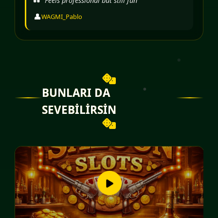
"Feels professional but still fun"
👤
WAGMI_Pablo
BUNLARI DA
SEVEBİLİRSİN