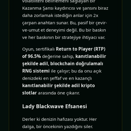
volatiliteni belirlemeni sağlayan bir
Kazanma Şansı kaydırıcısı ve şansını biraz
daha zorlamak istediğin anlar için 2x
çarpan anahtarı sunar. Bu, pasif bir çevir-
ve-umut et deneyimi değil. Bu bir baskın
ve her baskının bir stratejiye ihtiyacı var.
Oyun, sertifikalı
Return to Player (RTP)
of 96.5%
değerine sahip,
kanıtlanabilir
şekilde adil, blockchain doğrulamalı
RNG sistemi
ile çalışır; bu da onu açık
denizdeki en şeffaf ve en kazançlı
kanıtlanabilir şekilde adil kripto
slotlar
arasında öne çıkarır.
Lady Blackwave Efsanesi
Derler ki denizin hafızası yoktur. Her
dalga, bir öncekinin yazdığını siler.