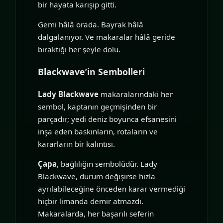
bir hayata karışıp gitti.
Gemi hâlâ orada. Bayrak hâlâ
dalgalanıyor. Ve makaralar hâlâ geride
bıraktığı her şeyle dolu.
Blackwave’in Sembolleri
Lady Blackwave
makaralarındaki her
sembol, kaptanın geçmişinden bir
parçadır; yedi deniz boyunca efsanesini
inşa eden baskınların, rotaların ve
kararların bir kalıntısı.
Çapa
, bağlılığın sembolüdür. Lady
Blackwave, durum değişirse hızla
ayrılabileceğine önceden karar vermediği
hiçbir limanda demir atmazdı.
Makaralarda, her başarılı seferin