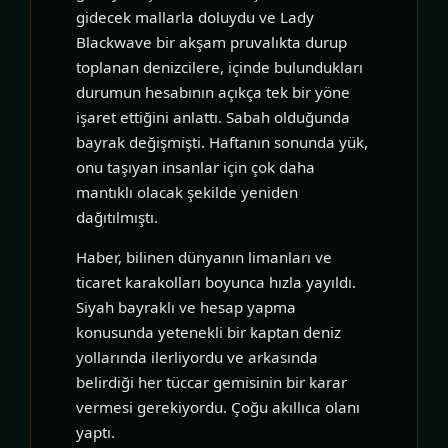
gidecek mallarla doluydu ve Lady
Blackwave bir akşam pruvalıkta durup
toplanan denizcilere, içinde bulundukları
durumun hesabının açıkça tek bir yöne
işaret ettiğini anlattı. Sabah olduğunda
bayrak değişmişti. Haftanın sonunda yük,
onu taşıyan insanlar için çok daha
mantıklı olacak şekilde yeniden
dağıtılmıştı.
Haber, bilinen dünyanın limanları ve
ticaret karakolları boyunca hızla yayıldı.
Siyah bayraklı ve hesap yapma
konusunda yetenekli bir kaptan deniz
yollarında ilerliyordu ve arkasında
belirdiği her tüccar gemisinin bir karar
vermesi gerekiyordu. Çoğu akıllıca olanı
yaptı.