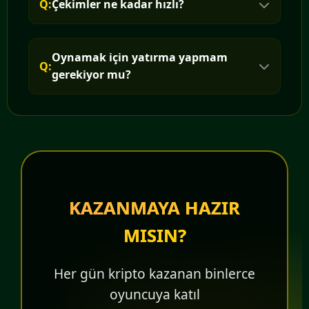
Q:
Çekimler ne kadar hızlı?
Oynamak için yatırma yapmam
Q:
gerekiyor mu?
KAZANMAYA HAZIR
MISIN?
Her gün kripto kazanan binlerce
oyuncuya katıl