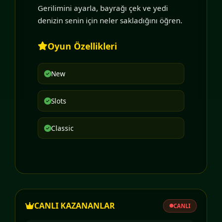
Gerilimini ayarla, bayrağı çek ve yedi
denizin senin için neler sakladığını öğren.
Oyun Özellikleri
New
Slots
Classic
CANLI KAZANANLAR
CANLI