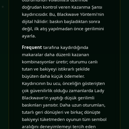
doğrudan kontrol veren Kazanma Şansı
kaydırıcısıdır. Bu, Blackwave Yöntemi’nin
dijital hâlidir: baskın başladıktan sonra
değil, ilk atış yapılmadan önce gerilimini
ayarla.
Frequent
tarafına kaydırdığında
makaralar daha düzenli kazanan
kombinasyonlar üretir; oturumu canlı
tutan ve bakiyeyi istikrarlı şekilde
büyüten daha küçük ödemeler.
Kaydırıcının bu ucu, önceliğin gösterişten
çok güvenilirlik olduğu zamanlarda Lady
Blackwave’in yaptığı düşük gerilimli
baskınları yansıtır. Daha uzun oturumları,
tutarlı geri dönüşleri ve birkaç dönüşte
bakiyeyi tüketmeden oyunun tüm sembol
aralığını deneyimlemeyi tercih eden