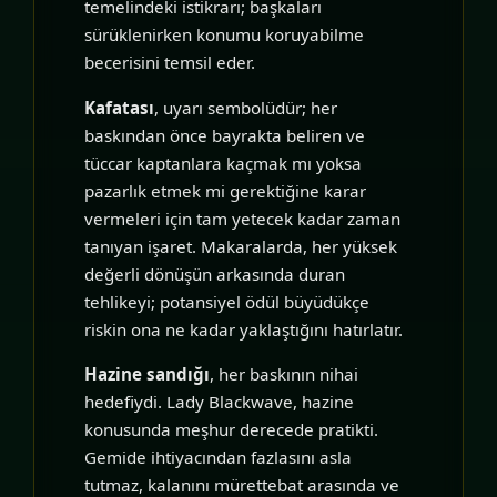
temelindeki istikrarı; başkaları
sürüklenirken konumu koruyabilme
becerisini temsil eder.
Kafatası
, uyarı sembolüdür; her
baskından önce bayrakta beliren ve
tüccar kaptanlara kaçmak mı yoksa
pazarlık etmek mi gerektiğine karar
vermeleri için tam yetecek kadar zaman
tanıyan işaret. Makaralarda, her yüksek
değerli dönüşün arkasında duran
tehlikeyi; potansiyel ödül büyüdükçe
riskin ona ne kadar yaklaştığını hatırlatır.
Hazine sandığı
, her baskının nihai
hedefiydi. Lady Blackwave, hazine
konusunda meşhur derecede pratikti.
Gemide ihtiyacından fazlasını asla
tutmaz, kalanını mürettebat arasında ve