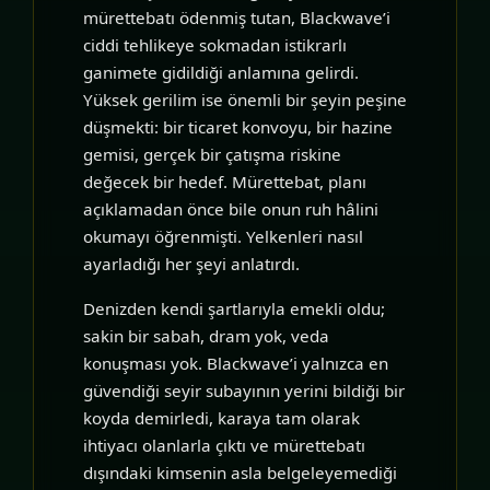
mürettebatı ödenmiş tutan, Blackwave’i
ciddi tehlikeye sokmadan istikrarlı
ganimete gidildiği anlamına gelirdi.
Yüksek gerilim ise önemli bir şeyin peşine
düşmekti: bir ticaret konvoyu, bir hazine
gemisi, gerçek bir çatışma riskine
değecek bir hedef. Mürettebat, planı
açıklamadan önce bile onun ruh hâlini
okumayı öğrenmişti. Yelkenleri nasıl
ayarladığı her şeyi anlatırdı.
Denizden kendi şartlarıyla emekli oldu;
sakin bir sabah, dram yok, veda
konuşması yok. Blackwave’i yalnızca en
güvendiği seyir subayının yerini bildiği bir
koyda demirledi, karaya tam olarak
ihtiyacı olanlarla çıktı ve mürettebatı
dışındaki kimsenin asla belgeleyemediği