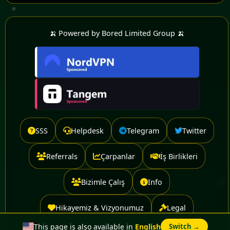
🍌 Powered by Bored Limited Group 🍌
SSS
Helpdesk
Telegram
Twitter
Referrals
Çarpanlar
İş Birlikleri
Bizimle Çalış
Info
Hikayemiz & Vizyonumuz
Legal
This page is also available in
English
Switch →