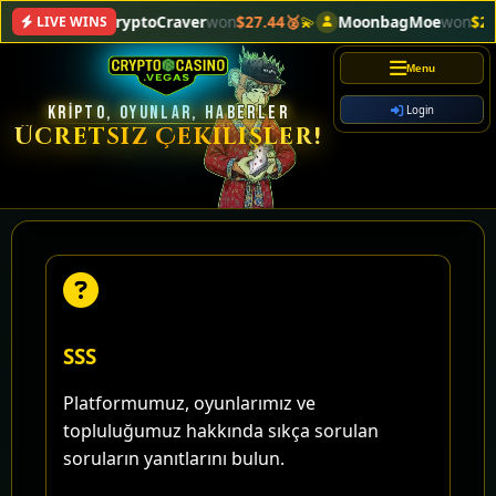
CryptoCraver
won
$27.44🥈
💫
MoonbagMoe
won
$2.79
LIVE WINS
Menu
KRIPTO, OYUNLAR, HABERLER
Login
Ücretsiz Çekilişler!
SSS
Platformumuz, oyunlarımız ve
topluluğumuz hakkında sıkça sorulan
soruların yanıtlarını bulun.