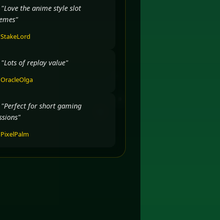
"Love the anime style slot
emes"

StakeLord
"Lots of replay value"

OracleOlga
"Perfect for short gaming
ssions"

PixelPalm