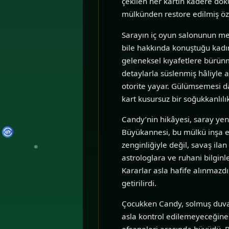
çekilen her kartın kadere dok
mülkünden restore edilmiş öze
Sarayın iç oyun salonunun me
bile hakkında konuştuğu kadı
geleneksel kıyafetlere bürünm
detaylarla süslenmiş hâliyle a
otorite yayar. Gülümsemesi dav
kart kusursuz bir soğukkanlılı
Candy’nin hikâyesi, saray yen
Büyükannesi, bu mülkü inşa ed
zenginliğiyle değil, savaş il
astrologlara ve ruhani bilgin
Kararlar asla hafife alınmaz
getirilirdi.
Çocukken Candy, solmuş duvar
asla kontrol edilemeyeceğine 