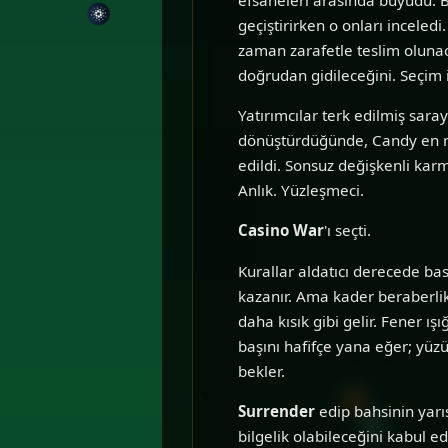
efsaneleri arasında büyüdü. Ba
geçiştirirken o onları inceled
zaman zarafetle teslim olunac
doğrudan gidileceğini. Seçim 
Yatırımcılar terk edilmiş sara
dönüştürdüğünde, Candy en m
edildi. Sonsuz değişkenli karm
Anlık. Yüzleşmeci.
Casino War
'ı seçti.
Kurallar aldatıcı derecede basi
kazanır. Ama kader beraberlik
daha kısık gibi gelir. Fener ış
başını hafifçe yana eğer; yüzü
bekler.
Surrender
edip bahsinin yarıs
bilgelik olabileceğini kabul 