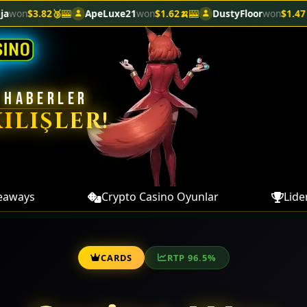
xe21
won
$1.62🍌
🎰
DustyFloor
won
$1.47🍌
🎰
MetaMike09
won
$
veaways
Crypto Casino Oyunlar
Lide
 HABERLER
ilişler!
CARDS
RTP 96.5%