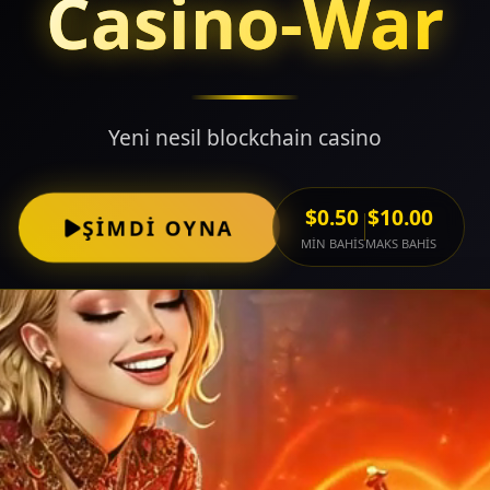
Casino-War
Yeni nesil blockchain casino
$0.50
$10.00
ŞİMDİ OYNA
MIN BAHIS
MAKS BAHIS