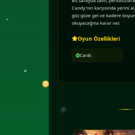
Bu sarayda talih, pervasızlara
Candy’nin karşısında yerini a
göz göze gel ve kadere boy
okuyacağına karar ver.
Oyun Özellikleri
Cards