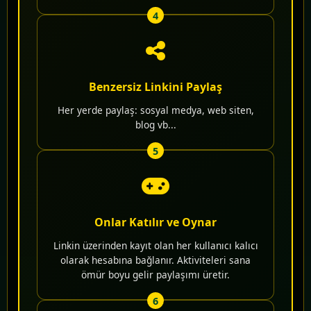
4
Benzersiz Linkini Paylaş
Her yerde paylaş: sosyal medya, web siten,
blog vb...
5
Onlar Katılır ve Oynar
Linkin üzerinden kayıt olan her kullanıcı kalıcı
olarak hesabına bağlanır. Aktiviteleri sana
ömür boyu gelir paylaşımı üretir.
6