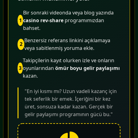
Bir sonraki videonda veya blog yazında
1
casino rev-share
programımızdan
bahset.
Benzersiz referans linkini açıklamaya
2
veya sabitlenmiş yoruma ekle.
Takipçilerin kayıt olurken izle ve onların
3
oyunlarından
ömür boyu gelir paylaşımı
kazan.
"En iyi kısmı mı? Uzun vadeli kazanç için
tek seferlik bir emek. İçeriğini bir kez
üret, sonsuza kadar kazan. Gerçek bir
gelir paylaşımı programının gücü bu."