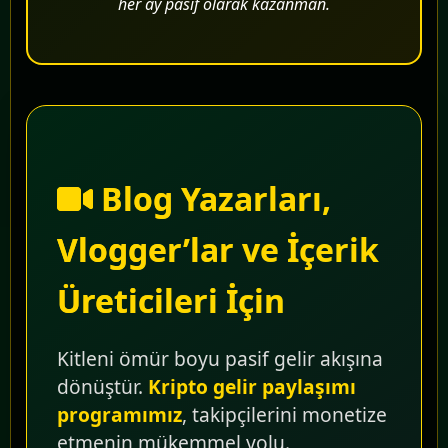
her ay pasif olarak kazanman.
Blog Yazarları,
Vlogger’lar ve İçerik
Üreticileri İçin
Kitleni ömür boyu pasif gelir akışına
dönüştür.
Kripto gelir paylaşımı
programımız
, takipçilerini monetize
etmenin mükemmel yolu.