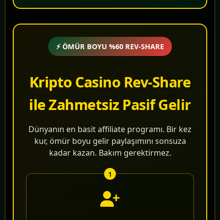
⚡ ÖMÜR BOYU %60 REV-SHARE
Kripto Casino Rev-Share
ile Zahmetsiz Pasif Gelir
Dünyanın en basit affiliate programı. Bir kez
kur, ömür boyu gelir paylaşımını sonsuza
kadar kazan. Bakım gerektirmez.
1