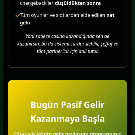
chargeback’ler
düşüldükten sonra
Tüm oyunlar ve slotlardan elde edilen
net
gelir
Yani sadece casino kazandığında sen de
kazanırsın: bu da sistemi sürdürülebilir, şeffaf ve
tüm partner’lar için adil tutar.
Bugün Pasif Gelir
Kazanmaya Başla
Otomatik
kripto gelir paylaşımı programımız