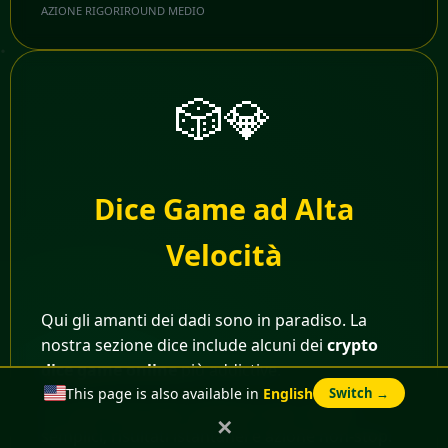
AZIONE RIGORI
ROUND MEDIO
🎲💎
Dice Game ad Alta
Velocità
Qui gli amanti dei dadi sono in paradiso. La
nostra sezione dice include alcuni dei
crypto
dice game online
più addictive.
This page is also available in
English
Switch →
Un solo lancio può cambiare tutto. Regole
✕
semplici, risultati istantanei e azione non-stop.