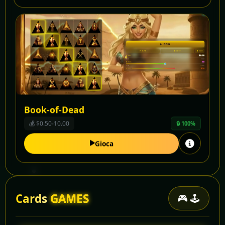
Book-of-Dead
💰 $0.50-10.00
🔒 100%
Gioca
Cards
GAMES
🎮🕹️