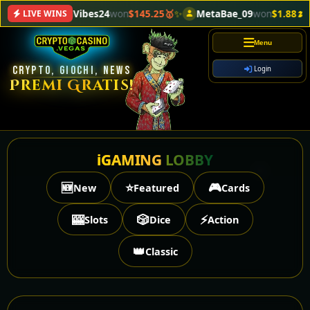
nanaVibes24
won
$145.25🥇
✨
MetaBae_09
won
$1.88🍌
🎰
Degen
LIVE WINS
Menu
CRYPTO, GIOCHI, NEWS
Login
Premi Gratis!
iGAMING
LOBBY
🆕
⭐
🎮
New
Featured
Cards
🎰
🎲
⚡
Slots
Dice
Action
👑
Classic