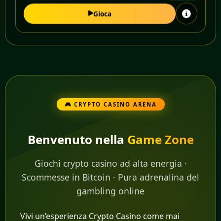
Gioca
🎮 CRYPTO CASINO ARENA
Benvenuto nella
Game Zone
Giochi crypto casino ad alta energia ·
Scommesse in Bitcoin · Pura adrenalina del
gambling online
Vivi un’esperienza Crypto Casino come mai