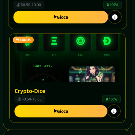
💰 $0.50-10.00
🔒 100%
Gioca
🎁 BONUS
Crypto-Dice
💰 $0.50-10.00
🔒 100%
Gioca