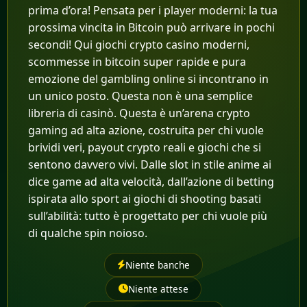
prima d’ora! Pensata per i player moderni: la tua
prossima vincita in Bitcoin può arrivare in pochi
secondi! Qui giochi crypto casino moderni,
scommesse in bitcoin super rapide e pura
emozione del gambling online si incontrano in
un unico posto. Questa non è una semplice
libreria di casinò. Questa è un’arena crypto
gaming ad alta azione, costruita per chi vuole
brividi veri, payout crypto reali e giochi che si
sentono davvero vivi. Dalle slot in stile anime ai
dice game ad alta velocità, dall’azione di betting
ispirata allo sport ai giochi di shooting basati
sull’abilità: tutto è progettato per chi vuole più
di qualche spin noioso.
Niente banche
Niente attese