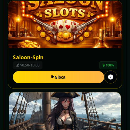
Saloon-Spin
💰 $0.50-10.00
🔒 100%
Gioca