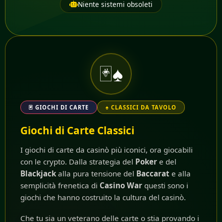
Niente sistemi obsoleti
🃏♠️
🃏 GIOCHI DI CARTE
♠️ CLASSICI DA TAVOLO
Giochi di Carte Classici
I giochi di carte da casinò più iconici, ora giocabili
con le crypto. Dalla strategia del
Poker
e del
Blackjack
alla pura tensione del
Baccarat
e alla
semplicità frenetica di
Casino War
questi sono i
giochi che hanno costruito la cultura del casinò.
Che tu sia un veterano delle carte o stia provando i