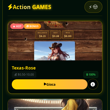
Action
GAMES
⚡🤠
🔥 HOT
🎁 BONUS
Texas-Rose
💰 $0.50-10.00
🔒 100%
Gioca