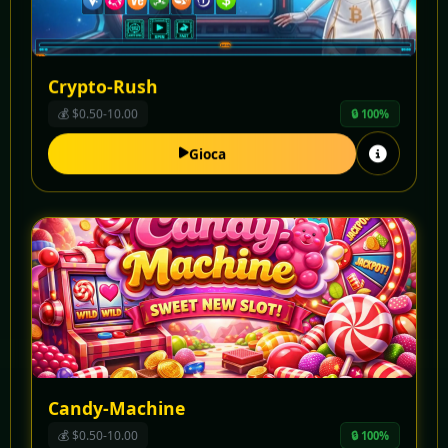
Crypto-Rush
💰 $0.50-10.00
🔒 100%
Gioca
Candy-Machine
💰 $0.50-10.00
🔒 100%