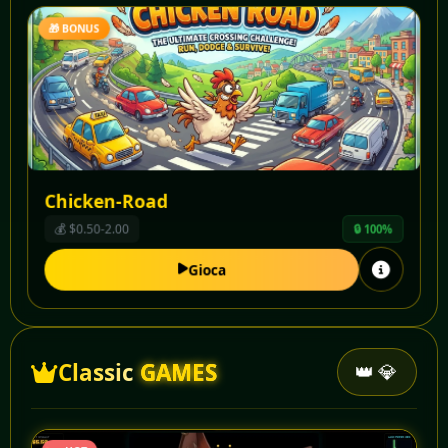
🎁 BONUS
Chicken-Road
💰 $0.50-2.00
🔒 100%
Gioca
Classic
GAMES
👑💎