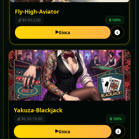
Fly-High-Aviator
💰 $0.50-2.00
🔒 100%
Gioca
Yakuza-Blackjack
💰 $0.50-10.00
🔒 100%
Gioca