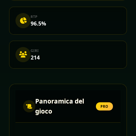
RTP
96.5%
GIRI
214
Panoramica del
PRO
gioco