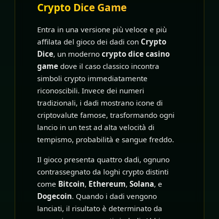
Crypto Dice Game
Entra in una versione più veloce e più
affilata del gioco dei dadi con
Crypto
Dice
, un moderno
crypto dice casino
game
dove il caso classico incontra
simboli crypto immediatamente
riconoscibili. Invece dei numeri
tradizionali, i dadi mostrano icone di
criptovalute famose, trasformando ogni
lancio in un test ad alta velocità di
tempismo, probabilità e sangue freddo.
Il gioco presenta quattro dadi, ognuno
contrassegnato da loghi crypto distinti
come
Bitcoin
,
Ethereum
,
Solana
, e
Dogecoin
. Quando i dadi vengono
lanciati, il risultato è determinato da