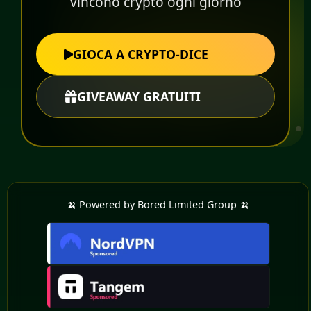
vincono crypto ogni giorno
GIOCA A CRYPTO-DICE
GIVEAWAY GRATUITI
🍌 Powered by Bored Limited Group 🍌