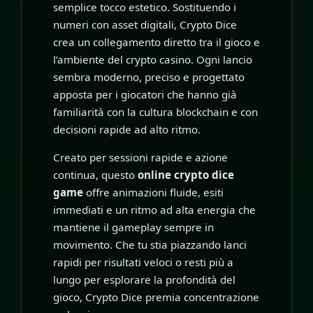
semplice tocco estetico. Sostituendo i
numeri con asset digitali, Crypto Dice
crea un collegamento diretto tra il gioco e
l’ambiente del crypto casino. Ogni lancio
sembra moderno, preciso e progettato
apposta per i giocatori che hanno già
familiarità con la cultura blockchain e con
decisioni rapide ad alto ritmo.
Creato per sessioni rapide e azione
continua, questo
online crypto dice
game
offre animazioni fluide, esiti
immediati e un ritmo ad alta energia che
mantiene il gameplay sempre in
movimento. Che tu stia piazzando lanci
rapidi per risultati veloci o resti più a
lungo per esplorare la profondità del
gioco, Crypto Dice premia concentrazione