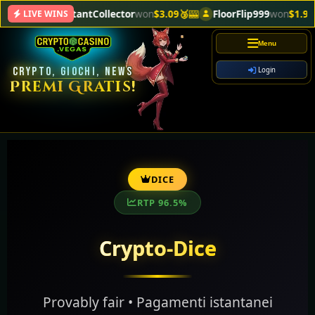
MutantCollector
won
$3.09🥉
🎰
FloorFlip999
won
$1.95🍌
🎰
LIVE WINS
Menu
CRYPTO, GIOCHI, NEWS
Login
Premi Gratis!
DICE
RTP 96.5%
Crypto-Dice
Provably fair • Pagamenti istantanei