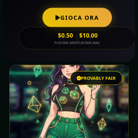
GIOCA ORA
$0.50
$10.00
PUNTATA MIN
PUNTATA MAX
PROVABLY FAIR