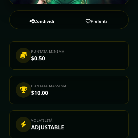
Condividi
Preferiti
PUNTATA MINIMA
$0.50
PUNTATA MASSIMA
$10.00
VOLATILITÀ
ADJUSTABLE