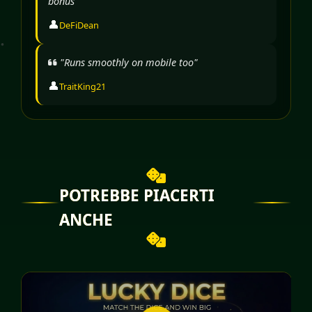
bonus"
👤
DeFiDean
"Runs smoothly on mobile too"
👤
TraitKing21
POTREBBE PIACERTI
ANCHE