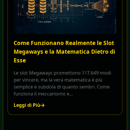
Come Funzionano Realmente le Slot
Megaways e la Matematica Dietro di
Esse
Le slot Megaways promettono 117.649 modi
per vincere, ma la vera matematica è più
semplice e subdola di quanto sembri. Come
funziona il meccanismo e...
Leggi di Più