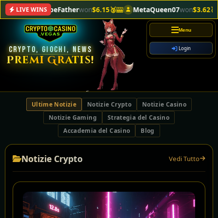
TheApeFather
won
$6.15🥉
🎰
MetaQueen07
won
$3.62🥉
🎰
Mut
LIVE WINS
Menu
CRYPTO, GIOCHI, NEWS
Login
Premi Gratis!
Ultime Notizie
Notizie Crypto
Notizie Casino
Notizie Gaming
Strategia del Casino
Accademia del Casino
Blog
Notizie Crypto
Vedi Tutto