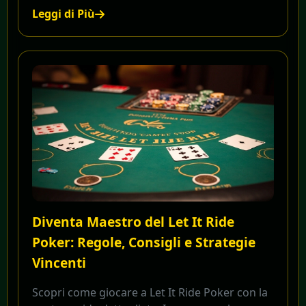
Leggi di Più
Diventa Maestro del Let It Ride
Poker: Regole, Consigli e Strategie
Vincenti
Scopri come giocare a Let It Ride Poker con la