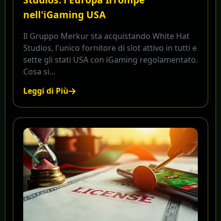
nell'iGaming USA
Il Gruppo Merkur sta acquistando White Hat
Studios, l'unico fornitore di slot attivo in tutti e
sette gli stati USA con iGaming regolamentato.
Cosa si...
Leggi di Più