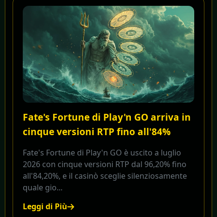
Fate's Fortune di Play'n GO arriva in
cinque versioni RTP fino all'84%
Fate's Fortune di Play'n GO è uscito a luglio
2026 con cinque versioni RTP dal 96,20% fino
all'84,20%, e il casinò sceglie silenziosamente
quale gio...
Leggi di Più