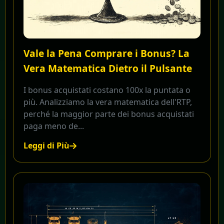
Vale la Pena Comprare i Bonus? La
Vera Matematica Dietro il Pulsante
I bonus acquistati costano 100x la puntata o
più. Analizziamo la vera matematica dell'RTP,
perché la maggior parte dei bonus acquistati
paga meno de...
Leggi di Più