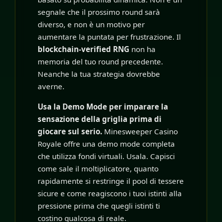
segnale che il prossimo round sarà
diverso, e non è un motivo per
aumentare la puntata per frustrazione. Il
blockchain-verified RNG
non ha
memoria del tuo round precedente.
Neanche la tua strategia dovrebbe
averne.
Usa la Demo Mode per imparare la
sensazione della griglia prima di
giocare sul serio.
Minesweeper Casino
Royale offre una demo mode completa
che utilizza fondi virtuali. Usala. Capisci
come sale il moltiplicatore, quanto
rapidamente si restringe il pool di tessere
sicure e come reagiscono i tuoi istinti alla
pressione prima che quegli istinti ti
costino qualcosa di reale.