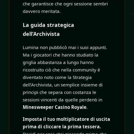
che garantisce che ogni sessione sembri
davvero meritata.
La guida strategica
dell’Archivista
Lumina non pubblicò mai i suoi appunti.
Ma i giocatori che hanno studiato la
griglia abbastanza a lungo hanno
ricostruito ciò che nella community è
diventato noto come la Strategia
dell’Archivista, un semplice insieme di
principi che separa con costanza le
sessioni vincenti da quelle perdenti in
Minesweeper Casino Royale
.
Imposta il tuo moltiplicatore di uscita
prima di cliccare la prima tessera.
Decidi per cosa stai giocando prima che