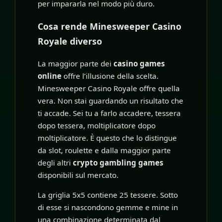
per impararla nel modo più duro.
Cosa rende Minesweeper Casino
Royale diverso
La maggior parte dei
casino games
online
offre l’illusione della scelta.
Minesweeper Casino Royale offre quella
vera. Non stai guardando un risultato che
ti accade. Sei tu a farlo accadere, tessera
dopo tessera, moltiplicatore dopo
moltiplicatore. È questo che lo distingue
da slot, roulette e dalla maggior parte
degli altri
crypto gambling games
disponibili sul mercato.
La griglia 5x5 contiene 25 tessere. Sotto
di esse si nascondono gemme e mine in
una combinazione determinata dal