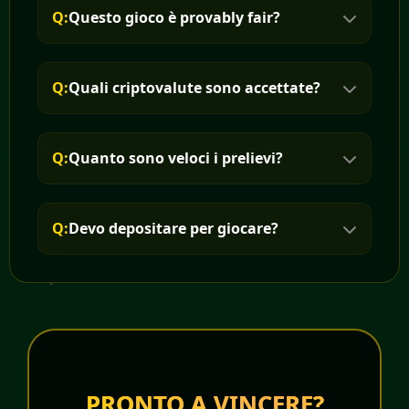
Q:
Questo gioco è provably fair?
Q:
Quali criptovalute sono accettate?
Q:
Quanto sono veloci i prelievi?
Q:
Devo depositare per giocare?
PRONTO A VINCERE?