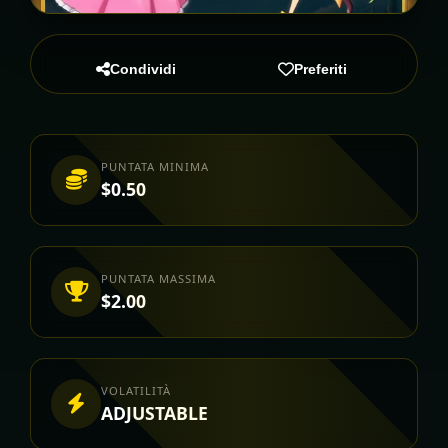
Condividi
Preferiti
PUNTATA MINIMA
$0.50
PUNTATA MASSIMA
$2.00
VOLATILITÀ
ADJUSTABLE