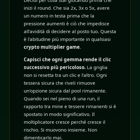
inizi il round. Che sia 2x, 3x o 5x, avere
un numero in testa prima che la
pressione aumenti è ciò che impedisce
all’avidità di decidere al posto tuo. Questa
è l’abitudine più importante in qualsiasi
crypto multiplier game
.
Capisci che ogni gemma rende il clic
successivo più pericoloso.
La griglia
non si resetta tra un clic e l’altro. Ogni
tessera sicura che riveli rimuove
un’opzione sicura dal pool rimanente.
Quando sei nel pieno di una run, il
rapporto tra mine e tessere rimanenti si è
spostato in modo significativo. Il
moltiplicatore cresce perché cresce il
rischio. Si muovono insieme. Non
dimenticarlo mai.