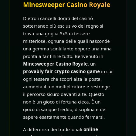
Minesweeper Casino Royale
Dietro i cancelli dorati del casinò
sotterraneo più esclusivo del regno si
trova una griglia 5x5 di tessere
misteriose, ognuna delle quali nasconde
una gemma scintillante oppure una mina
pronta a far finire tutto. Benvenuto in
Minesweeper Casino Royale
, un
provably fair crypto casino game
in cui
ogni tessera che scopri alza la posta,
aumenta il tuo moltiplicatore e restringe
il percorso sicuro davanti a te. Questo
non è un gioco di fortuna cieca. È un
gioco di sangue freddo, disciplina e del
sapere esattamente quando fermarsi.
A differenza dei tradizionali
online