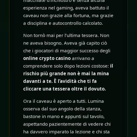
esperienza nel gaming, aveva battuto il
caveau non grazie alla fortuna, ma grazie
a disciplina e autocontrollo calcolato.
Non tornò mai per l’ultima tessera. Non
ne aveva bisogno. Aveva già capito ciò
che i giocatori di maggior successo degli
online crypto casino
arrivano a
comprendere solo dopo lezioni costose:
il
rischio più grande non è mai la mina
davanti a te. È l’avidità che ti fa
cliccare una tessera oltre il dovuto.
Ora il caveau è aperto a tutti. Lumina
osserva dal suo angolo della stanza,
bastone in mano e appunti sul tavolo,
aspettando pazientemente di vedere chi
ha davvero imparato la lezione e chi sta