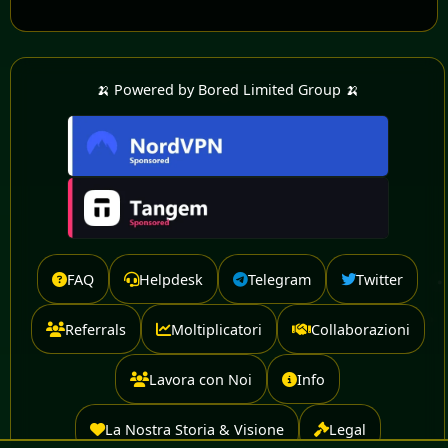
🍌 Powered by Bored Limited Group 🍌
FAQ
Helpdesk
Telegram
Twitter
Referrals
Moltiplicatori
Collaborazioni
Lavora con Noi
Info
La Nostra Storia & Visione
Legal