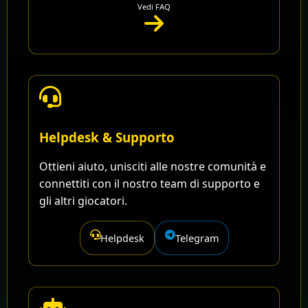
Vedi FAQ
Helpdesk & Supporto
Ottieni aiuto, unisciti alle nostre comunità e
connettiti con il nostro team di supporto e
gli altri giocatori.
Helpdesk
Telegram