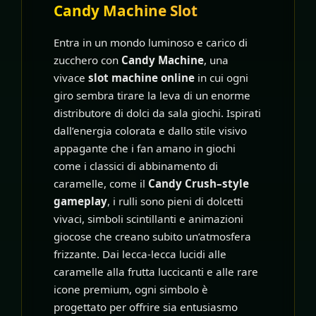
Candy Machine Slot
Entra in un mondo luminoso e carico di
zucchero con
Candy Machine
, una
vivace
slot machine online
in cui ogni
giro sembra tirare la leva di un enorme
distributore di dolci da sala giochi. Ispirati
dall’energia colorata e dallo stile visivo
appagante che i fan amano in giochi
come i classici di abbinamento di
caramelle, come il
Candy Crush–style
gameplay
, i rulli sono pieni di dolcetti
vivaci, simboli scintillanti e animazioni
giocose che creano subito un’atmosfera
frizzante. Dai lecca-lecca lucidi alle
caramelle alla frutta luccicanti e alle rare
icone premium, ogni simbolo è
progettato per offrire sia entusiasmo