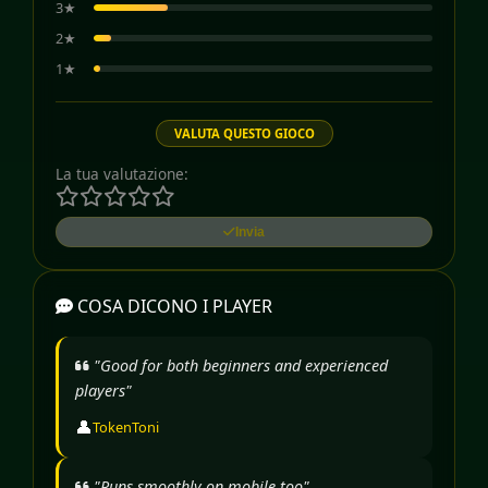
3★
2★
1★
VALUTA QUESTO GIOCO
La tua valutazione:
Invia
COSA DICONO I PLAYER
"Good for both beginners and experienced
players"
👤
TokenToni
"Runs smoothly on mobile too"