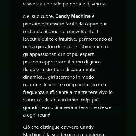
visivo sia un reale potenziale di vincita.
Nel suo cuore,
Candy Machine
è
pensato per essere facile da capire pur
restando altamente coinvolgente. Il
layout è pulito e intuitivo, permettendo ai
nuovi giocatori di iniziare subito, mentre
gli appassionati di slot più esperti
possono apprezzare il ritmo di gioco
fluido e la struttura di pagamento
dinamica. I giri scorrono in modo
naturale, le vincite compaiono con una
frequenza sufficiente a mantenere vivo lo
slancio e, di tanto in tanto, colpi più
grandi creano una vera attesa che cresce
a ogni round.
Ciò che distingue davvero Candy
Machine è la sua tecnologia moderna,