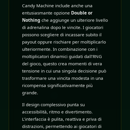
Candy Machine include anche una
entusiasmante opzione
Double or
Nothing
che aggiunge un ulteriore livello
di adrenalina dopo le vincite. I giocatori
possono scegliere di incassare subito il
payout oppure rischiare per moltiplicarlo
ulteriormente. In combinazione con i
moltiplicatori dinamici guidati dall’RNG
del gioco, questo crea momenti di vera
tensione in cui una singola decisione può
trasformare una vincita modesta in una
ricompensa significativamente più
grande.
Il design complessivo punta su
accessibilità, ritmo e divertimento.
L’interfaccia è pulita, reattiva e priva di
distrazioni, permettendo ai giocatori di