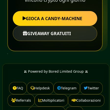
GIOCA A CANDY-MACHINE
GIVEAWAY GRATUITI
🍌 Powered by Bored Limited Group 🍌
FAQ
Helpdesk
Telegram
Twitter
Referrals
Moltiplicatori
Collaborazioni