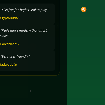
"Also fun for higher stakes play"

CryptoDuck22
"Feels more modern than most
sinos"

BoredNana17
"Very user friendly"

JackpotJafar