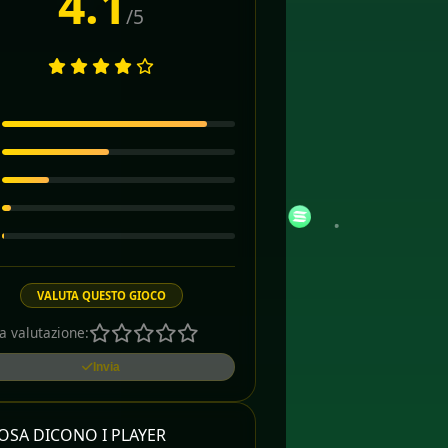
4.1
/5
VALUTA QUESTO GIOCO
a valutazione:
Invia
OSA DICONO I PLAYER