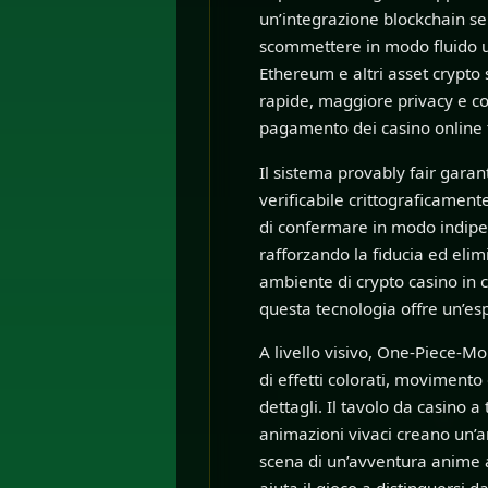
un’integrazione blockchain sen
scommettere in modo fluido us
Ethereum e altri asset crypto 
rapide, maggiore privacy e co
pagamento dei casino online t
Il sistema provably fair gara
verificabile crittograficamen
di confermare in modo indipen
rafforzando la fiducia ed eli
ambiente di crypto casino in c
questa tecnologia offre un’esp
A livello visivo, One-Piece-M
di effetti colorati, moviment
dettagli. Il tavolo da casino a 
animazioni vivaci creano un
scena di un’avventura anime a
aiuta il gioco a distinguersi da