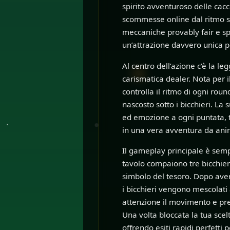
spirito avventuroso delle cacce
scommesse online dal ritmo s
meccaniche provably fair e s
un’attrazione davvero unica pe
Al centro dell’azione c’è la l
carismatica dealer. Nota per il 
controlla il ritmo di ogni roun
nascosto sotto i bicchieri. L
ed emozione a ogni puntata, 
in una vera avventura da ani
Il gameplay principale è sem
tavolo compaiono tre bicchier
simbolo del tesoro. Dopo aver
i bicchieri vengono mescolati a
attenzione il movimento e pr
Una volta bloccata la tua scelta
offrendo esiti rapidi perfetti p