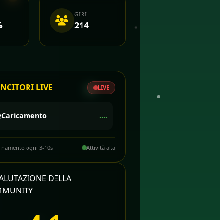
GIRI
%
214
INCITORI LIVE
LIVE

Caricamento
....
rnamento ogni 3-10s
Attività alta
ALUTAZIONE DELLA
MMUNITY