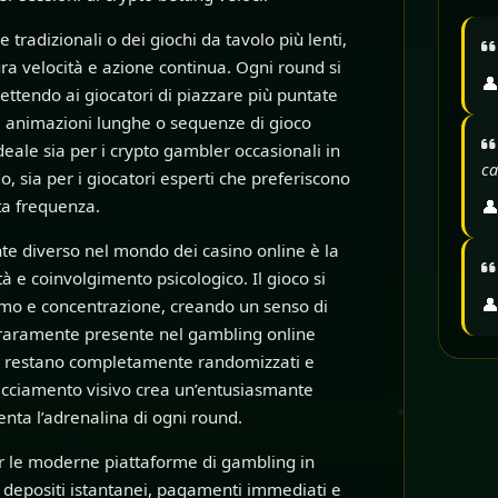
 tradizionali o dei giochi da tavolo più lenti,
a velocità e azione continua. Ogni round si

ettendo ai giocatori di piazzare più puntate
 animazioni lunghe o sequenze di gioco
eale sia per i crypto gambler occasionali in
ca
o, sia per i giocatori esperti che preferiscono
a frequenza.

e diverso nel mondo dei casino online è la
 e coinvolgimento psicologico. Il gioco si

mo e concentrazione, creando un senso di
 raramente presente nel gambling online
iti restano completamente randomizzati e
tracciamento visivo crea un’entusiasmante
enta l’adrenalina di ogni round.
r le moderne piattaforme di gambling in
a depositi istantanei, pagamenti immediati e