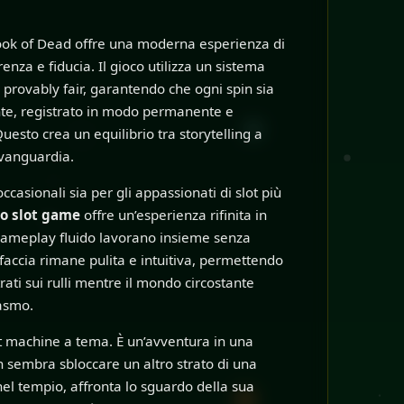
Book of Dead offre una moderna esperienza di
renza e fiducia. Il gioco utilizza un sistema
 provably fair, garantendo che ogni spin sia
te, registrato in modo permanente e
esto crea un equilibrio tra storytelling a
avanguardia.
occasionali sia per gli appassionati di slot più
no slot game
offre un’esperienza rifinita in
 gameplay fluido lavorano insieme senza
erfaccia rimane pulita e intuitiva, permettendo
rati sui rulli mentre il mondo circostante
iasmo.
t machine a tema. È un’avventura in una
n sembra sbloccare un altro strato di una
el tempio, affronta lo sguardo della sua