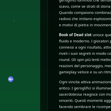
geroglifici luminosi che sembr
scavo, come se strati di storia
Quando compaiono combinazion
radiosi che imitano esplosioni
e motivi di pietra in movimen
Book of Dead slot
unisce qu
fluido e moderno. I giocator
connessi a ogni risultato, atti
riveli i suoi segreti in modo c
round. Gli spin più lenti metto
reazioni del personaggio, men
gameplay veloce e su un ritmo
Ogni vincita attiva animazioni
antico. I geroglifici si illumin
sacerdotessa reagisce con mov
vincenti. Questi momenti agg
facendo sembrare le ricompen