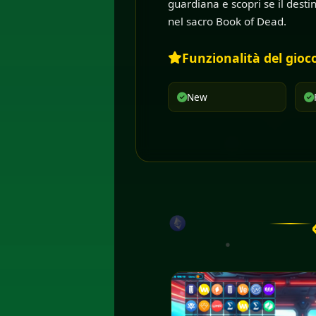
guardiana e scopri se il destin
nel sacro Book of Dead.
Funzionalità del gioc
New