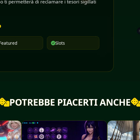
o ti permetterà di reclamare i tesori sigillati
o
Featured
Slots
POTREBBE PIACERTI ANCHE