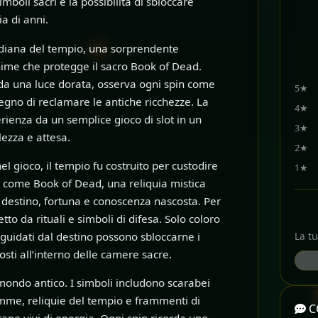
mboli sacri e la possibilità di sbloccare
a di anni.
ardiana del tempio, una sorprendente
anime che protegge il sacro Book of Dead.
 da una luce dorata, osserva ogni spin come
5★
egno di reclamare le antiche ricchezze. La
4★
rienza da un semplice gioco di slot in un
3★
lezza e attesa.
2★
el gioco, il tempio fu costruito per custodire
1★
o come Book of Dead, una reliquia mistica
e destino, fortuna e conoscenza nascosta. Per
etto da rituali e simboli di difesa. Solo coloro
 guidati dal destino possono sbloccarne i
La tu
costi all’interno delle camere sacre.
o mondo antico. I simboli includono scarabei
mme, reliquie del tempio e frammenti di
C