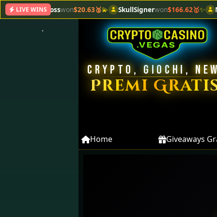
💫
SkullSigner
won
$166.62🥇
✨
NFTNurse_91
won
$203.74🥇💰
✨
LIVE WINS
CRYPTO, GIOCHI, NE
Premi Gratis
Home
Giveaways Gra