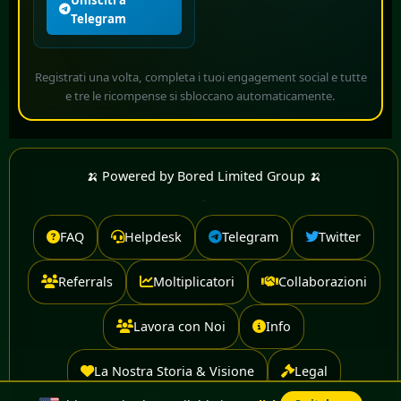
Telegram
Registrati una volta, completa i tuoi engagement social e tutte
e tre le ricompense si sbloccano automaticamente.
🍌 Powered by Bored Limited Group 🍌
FAQ
Helpdesk
Telegram
Twitter
Referrals
Moltiplicatori
Collaborazioni
Lavora con Noi
Info
La Nostra Storia & Visione
Legal