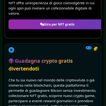
NFT offre un’esperienza di gioco coinvolgente in cui
ogni spin può rivelare un collezionabile digitale di
valore.
Gira per NFT gratis
🌍 Guadagna crypto gratis
divertendoti
Che tu sia nuovo nel mondo delle criptovalute o già
immerso nella blockchain, questa piattaforma ti
permette di guadagnare Bitcoin senza investimento,
collezionare NFT gratis, scoprire nuovi crypto game,
partecipare a eventi reward giornalieri e prendere
parte a giveaway social - tutto in un unico posto.