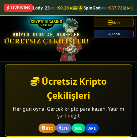
DegenLady_23
won
$0.26🍌
🎰
SpinGod
won
$37.72🥈
💫
TokenT
LIVE WINS
Menu
KRIPTO, OYUNLAR, HABERLER
Login
Ücretsiz Çekilişler!
Ücretsiz Kripto
Çekilişleri
Her gün oyna. Gerçek kripto para kazan. Yatırım
şart değil.
BTC
ETH
SOL
APE