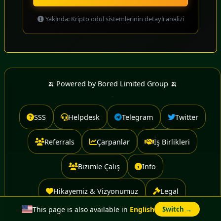
Yakında: Kripto ödül sistemlerinin detaylı analizi
🍌 Powered by Bored Limited Group 🍌
SSS
Helpdesk
Telegram
Twitter
Referrals
Çarpanlar
İş Birlikleri
Bizimle Çalış
Info
Hikayemiz & Vizyonumuz
Legal
This page is also available in
English
Switch →
Advertise With Us