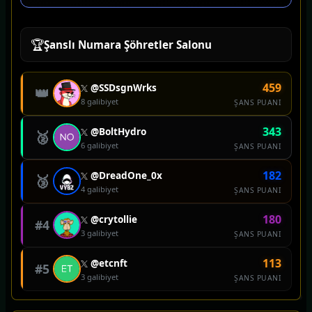
🏆
Şanslı Numara Şöhretler Salonu
459
@SSDsgnWrks
👑
8 galibiyet
ŞANS PUANI
343
@BoltHydro
🥈
6 galibiyet
ŞANS PUANI
182
@DreadOne_0x
🥉
4 galibiyet
ŞANS PUANI
180
@crytollie
#4
3 galibiyet
ŞANS PUANI
113
@etcnft
#5
3 galibiyet
ŞANS PUANI