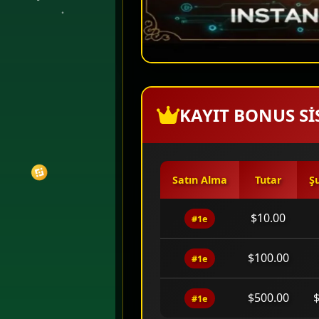
KAYIT BONUS Sİ
Satın Alma
Tutar
Ş
$10.00
#1e
$100.00
#1e
$500.00
$
#1e