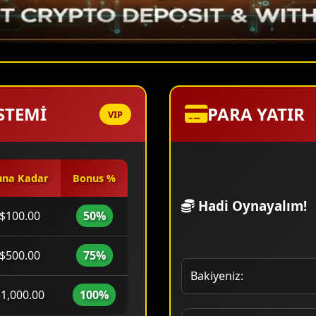
STEMİ
PARA YATIR
VIP
una Kadar
Bonus %
Hadi Oynayalım!
$100.00
50%
$500.00
75%
Bakiyeniz:
1,000.00
100%