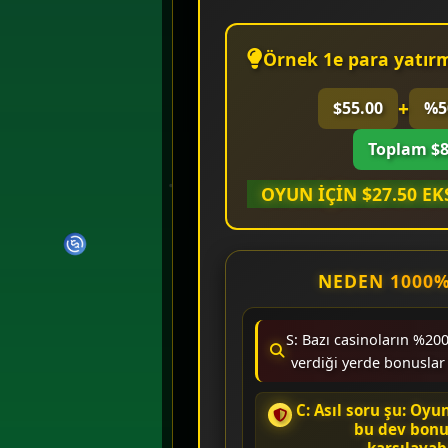
Örnek 1e para yatır
+
$55.00
%5
Toplam $8
OYUN İÇİN $27.50 EK
NEDEN 1000% 
S: Bazı casinoların %200
verdiği yerde bonusla
C: Asıl soru şu: Oyu
bu dev bonus