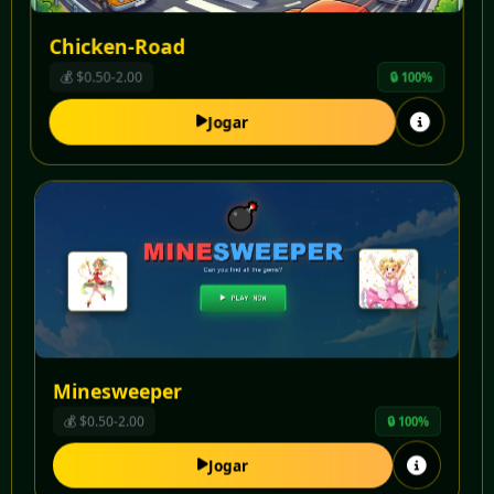
Chicken-Road
💰 $0.50-2.00
🔒 100%
Jogar
Minesweeper
💰 $0.50-2.00
🔒 100%
Jogar