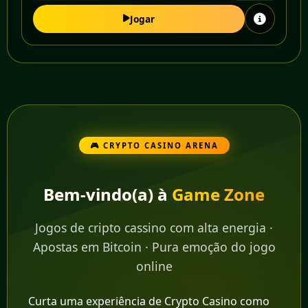
Jogar
🎮 CRYPTO CASINO ARENA
Bem-vindo(a) à
Game Zone
Jogos de cripto cassino com alta energia ·
Apostas em Bitcoin · Pura emoção do jogo
online
Curta uma experiência de Crypto Casino como