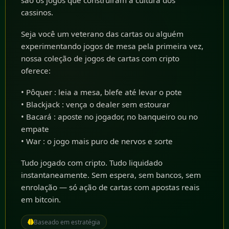
cassinos.
Seja você um veterano das cartas ou alguém
experimentando jogos de mesa pela primeira vez,
nossa coleção de jogos de cartas com cripto
oferece:
• Pôquer : leia a mesa, blefe até levar o pote
• Blackjack : vença o dealer sem estourar
• Bacará : aposte no jogador, no banqueiro ou no
empate
• War : o jogo mais puro de nervos e sorte
Tudo jogado com cripto. Tudo liquidado
instantaneamente. Sem espera, sem bancos, sem
enrolação — só ação de cartas com apostas reais
em bitcoin.
Baseado em estratégia