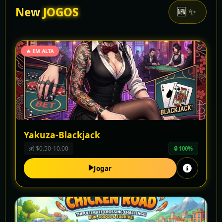
New
JOGOS
🆕✨
🔥 EM ALTA
Yakuza-Blackjack
💰 $0.50-10.00
🔒 100%
Jogar