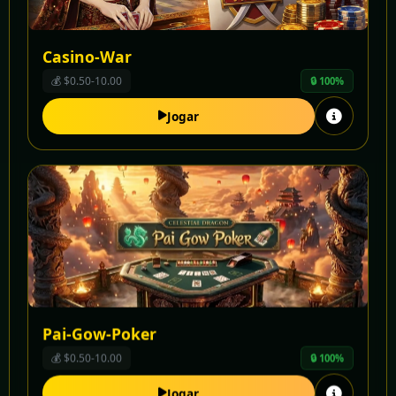
Casino-War
💰 $0.50-10.00
🔒 100%
Jogar
Pai-Gow-Poker
💰 $0.50-10.00
🔒 100%
Jogar