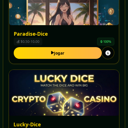
Paradise-Dice
💰 $0.50-10.00
🔒 100%
Jogar
Lucky-Dice