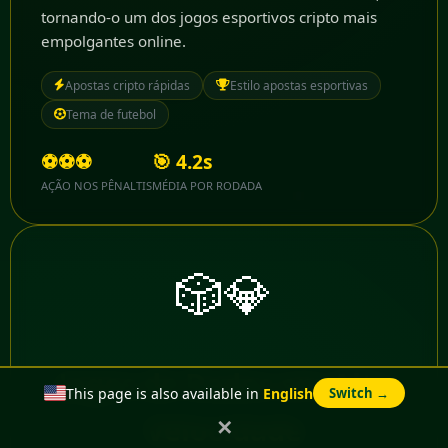
tornando-o um dos jogos esportivos cripto mais
empolgantes online.
Apostas cripto rápidas
Estilo apostas esportivas
Tema de futebol
⚽⚽⚽
🎯 4.2s
AÇÃO NOS PÊNALTIS
MÉDIA POR RODADA
🎲💎
Jogos de Dados em Alta
This page is also available in
English
Switch →
Velocidade
✕