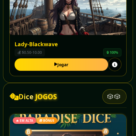
Lady-Blackwave
💰 $0.50-10.00
🔒 100%
Jogar
Dice
JOGOS
🎲🎲
🔥 EM ALTA
🎁 BÔNUS