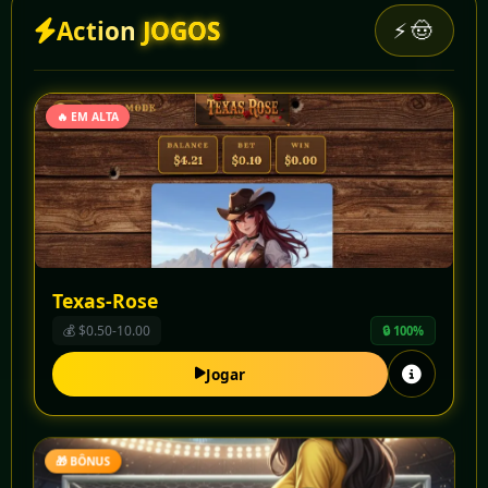
Action
JOGOS
⚡🤠
🔥 EM ALTA
Texas-Rose
💰 $0.50-10.00
🔒 100%
Jogar
🎁 BÔNUS