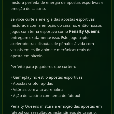
mistura perfeita de energia de apostas esportivas e
emoção de cassino.
Se você curte a energia das apostas esportivas
misturada com a emoção do cassino, então nossos
jogos com tema esportivo como
Penalty Queens
entregam exatamente isso. Este jogo cripto
acelerado traz disputas de pênaltis à vida com
visuais em estilo anime e mecânicas reais de
aposta em bitcoin.
Perfeito para jogadores que curtem:
• Gameplay no estilo apostas esportivas
• Apostas cripto rápidas
• Vitórias com alta adrenalina
• Ação de cassino com tema de futebol
Penalty Queens mistura a emoção das apostas em
futebol com resultados instantâneos de cassino,