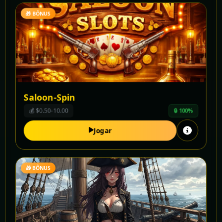
🎁 BÔNUS
Saloon-Spin
💰 $0.50-10.00
🔒 100%
Jogar
🎁 BÔNUS