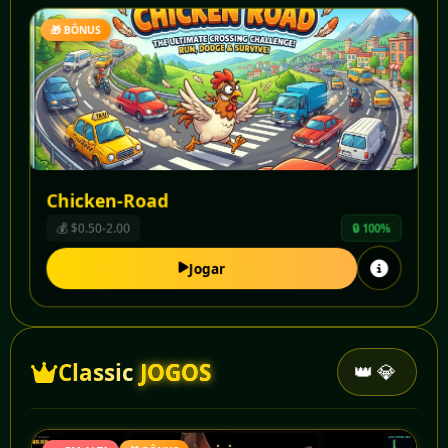
🎁 BÔNUS
Chicken-Road
💰 $0.50-2.00
🔒 100%
Jogar
Classic
JOGOS
👑💎