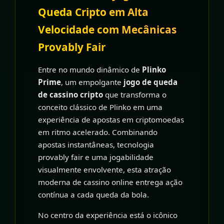
Queda Cripto em Alta
Velocidade com Mecânicas
Provably Fair
Entre no mundo dinâmico de
Plinko
Prime
, um empolgante
jogo de queda
de cassino cripto
que transforma o
conceito clássico de Plinko em uma
experiência de apostas em criptomoedas
em ritmo acelerado. Combinando
apostas instantâneas, tecnologia
provably fair e uma jogabilidade
visualmente envolvente, esta atração
moderna de cassino online entrega ação
contínua a cada queda da bola.
No centro da experiência está o icônico