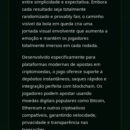
entre simplicidade e expectativa. Embora
cada resultado seja totalmente
randomizado e provably fair, o caminho
visível da bola em queda cria uma
jornada visual envolvente que aumenta a
emoção e mantém os jogadores
totalmente imersos em cada rodada.
Desenvolvido especificamente para
plataformas modernas de apostas em
criptomoedas, o jogo oferece suporte a
depósitos instantâneos, saques rápidos e
integração perfeita com blockchain. Os
jogadores podem apostar usando
moedas digitais populares como Bitcoin,
Ethereum e outros criptoativos
compatíveis, garantindo velocidade,
privacidade e transparência nas
transações.