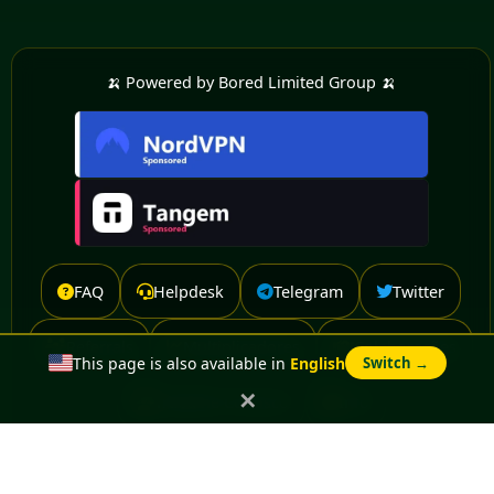
🍌 Powered by Bored Limited Group 🍌
FAQ
Helpdesk
Telegram
Twitter
Referrals
Multiplicadores
Colaborações
This page is also available in
English
Switch →
✕
Trabalhe Conosco
Info
Nossa História & Visão
Legal