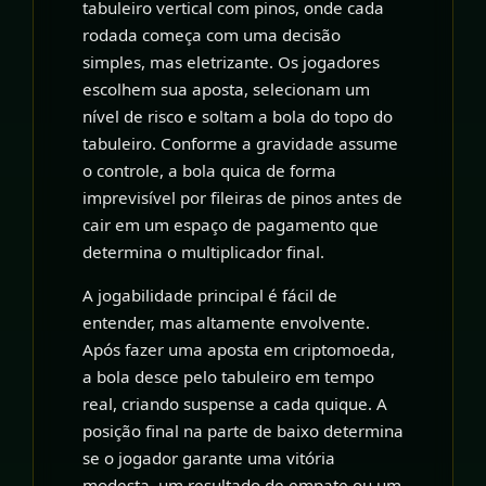
tabuleiro vertical com pinos, onde cada
rodada começa com uma decisão
simples, mas eletrizante. Os jogadores
escolhem sua aposta, selecionam um
nível de risco e soltam a bola do topo do
tabuleiro. Conforme a gravidade assume
o controle, a bola quica de forma
imprevisível por fileiras de pinos antes de
cair em um espaço de pagamento que
determina o multiplicador final.
A jogabilidade principal é fácil de
entender, mas altamente envolvente.
Após fazer uma aposta em criptomoeda,
a bola desce pelo tabuleiro em tempo
real, criando suspense a cada quique. A
posição final na parte de baixo determina
se o jogador garante uma vitória
modesta, um resultado de empate ou um