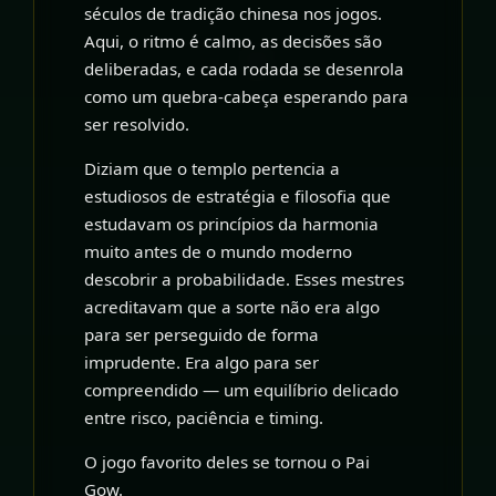
séculos de tradição chinesa nos jogos.
Aqui, o ritmo é calmo, as decisões são
deliberadas, e cada rodada se desenrola
como um quebra-cabeça esperando para
ser resolvido.
Diziam que o templo pertencia a
estudiosos de estratégia e filosofia que
estudavam os princípios da harmonia
muito antes de o mundo moderno
descobrir a probabilidade. Esses mestres
acreditavam que a sorte não era algo
para ser perseguido de forma
imprudente. Era algo para ser
compreendido — um equilíbrio delicado
entre risco, paciência e timing.
O jogo favorito deles se tornou o Pai
Gow.