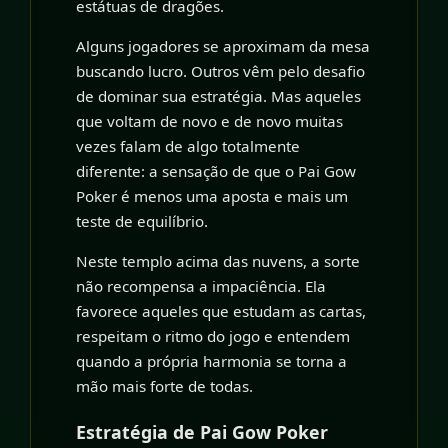
estátuas de dragões.
Alguns jogadores se aproximam da mesa
buscando lucro. Outros vêm pelo desafio
de dominar sua estratégia. Mas aqueles
que voltam de novo e de novo muitas
vezes falam de algo totalmente
diferente: a sensação de que o Pai Gow
Poker é menos uma aposta e mais um
teste de equilíbrio.
Neste templo acima das nuvens, a sorte
não recompensa a impaciência. Ela
favorece aqueles que estudam as cartas,
respeitam o ritmo do jogo e entendem
quando a própria harmonia se torna a
mão mais forte de todas.
Estratégia de Pai Gow Poker