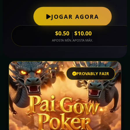
JOGAR AGORA
$0.50
$10.00
APOSTA MÍN.
APOSTA MÁX.
PROVABLY FAIR