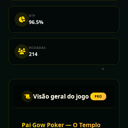
RTP
96.5%
RODADAS
214
Visão geral do jogo
PRO
Pai Gow Poker — O Templo