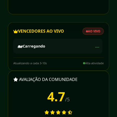
VENCEDORES AO VIVO
AO VIVO
🐋
Carregando
....
Atualizando a cada 3-10s
Alta atividade
AVALIAÇÃO DA COMUNIDADE
4.7
/5