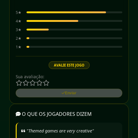
5★
4★
3★
2★
1★
AVALIE ESTE JOGO
Sua avaliação:
Enviar
O QUE OS JOGADORES DIZEM
"Themed games are very creative"