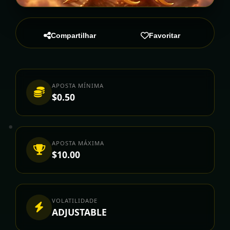
Compartilhar
Favoritar
APOSTA MÍNIMA
$0.50
APOSTA MÁXIMA
$10.00
VOLATILIDADE
ADJUSTABLE