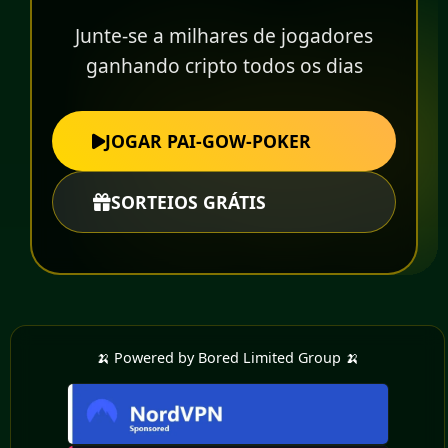
Junte-se a milhares de jogadores
ganhando cripto todos os dias
JOGAR PAI-GOW-POKER
SORTEIOS GRÁTIS
🍌 Powered by Bored Limited Group 🍌