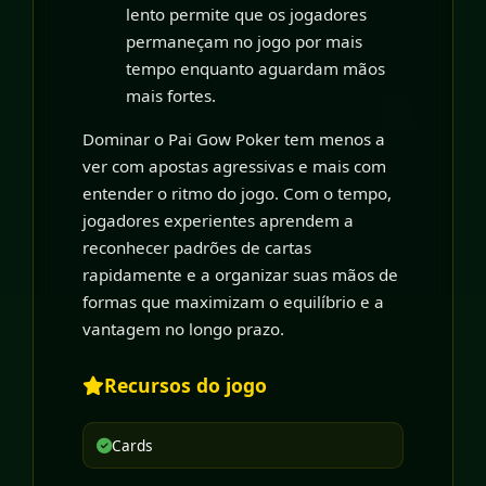
lento permite que os jogadores
permaneçam no jogo por mais
tempo enquanto aguardam mãos
mais fortes.
Dominar o Pai Gow Poker tem menos a
ver com apostas agressivas e mais com
entender o ritmo do jogo. Com o tempo,
jogadores experientes aprendem a
reconhecer padrões de cartas
rapidamente e a organizar suas mãos de
formas que maximizam o equilíbrio e a
vantagem no longo prazo.
Recursos do jogo
Cards