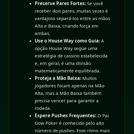
Preserve Pares Fortes:
Se você
receber dois pares, muitas vezes é
vantajoso separá-los entre as mãos
Alta e Baixa, criando força em
ambas.
Use o House Way como Guia:
A
opção House Way segue uma
estratégia de cassino estabelecida
e, em geral, é uma divisão
matematicamente equilibrada.
Proteja a Mão Baixa:
Muitos
jogadores focam apenas na Mão
Alta, mas a Mão Baixa também
precisa vencer para garantir a
rodada.
Espere Pushes Frequentes:
O Pai
Gow Poker é conhecido pelo alto
número de pushes. Esse ritmo mais