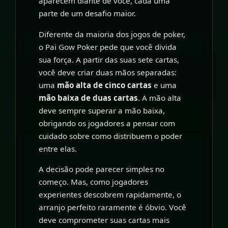
aparecem diante de você, cada uma
parte de um desafio maior.
Diferente da maioria dos jogos de poker,
o Pai Gow Poker pede que você divida
sua força. A partir das suas sete cartas,
você deve criar duas mãos separadas:
uma
mão alta de cinco cartas
e uma
mão baixa de duas cartas
. A mão alta
deve sempre superar a mão baixa,
obrigando os jogadores a pensar com
cuidado sobre como distribuem o poder
entre elas.
A decisão pode parecer simples no
começo. Mas, como jogadores
experientes descobrem rapidamente, o
arranjo perfeito raramente é óbvio. Você
deve comprometer suas cartas mais