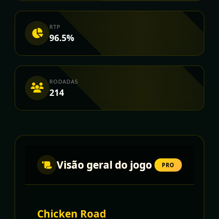
RTP
96.5%
RODADAS
208
Visão geral do jogo
PRO
Chicken Road