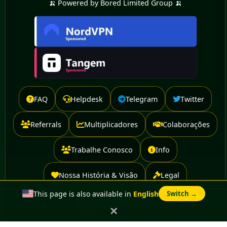
🍌 Powered by Bored Limited Group 🍌
FAQ
Helpdesk
Telegram
Twitter
Referrals
Multiplicadores
Colaborações
Trabalhe Conosco
Info
Nossa História & Visão
Legal
This page is also available in
English
Switch →
Advertise With Us
✕