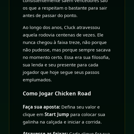
consistentemente saem vencedores são
os que a respeitam o bastante para sair
antes de passar do ponto.
Ao longo dos anos, Cluck atravessou
aquela rodovia centenas de vezes. Ele
nunca chegou à faixa treze, não porque
não pudesse, mas porque sempre sacava
no momento certo. Essa era sua filosofia,
sua lenda e seu presente para cada
jogador que hoje segue seus passos
emplumados.
Como Jogar Chicken Road
Faça sua aposta:
Defina seu valor e
clique em
Start Jump
para colocar sua
galinha na calçada e iniciar a corrida.
Atravesse as faixas:
Cada clique faz sua