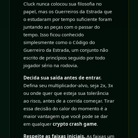
Cluck nunca colocou sua filosofia no
papel, mas os Guerreiros da Estrada que
o estudaram por tempo suficiente foram
juntando as peças com o passar do
tempo. Isso ficou conhecido
simplesmente como o Código do
Guerreiro da Estrada, um conjunto não
escrito de princípios seguido por todo
jogador sério na rodovia.
Decida sua saída antes de entrar.
Defina seu multiplicador-alvo, seja 2x, 3x
ou onde quer que esteja sua tolerância
ao risco, antes de a corrida começar. Tirar
essa decisão do calor do momento é a
maior vantagem que você pode se dar
em qualquer
crypto crash game
.
Respeite as faixas iniciais.
As faixas um