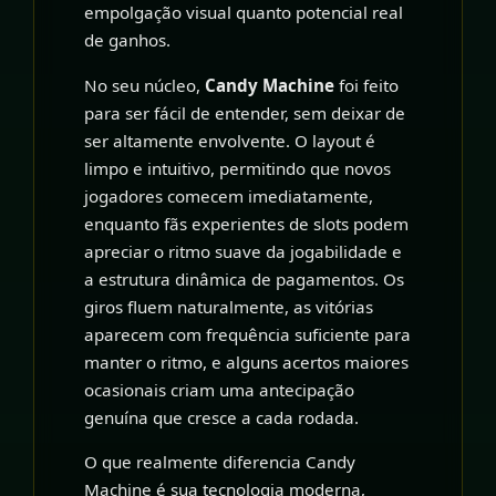
empolgação visual quanto potencial real
de ganhos.
No seu núcleo,
Candy Machine
foi feito
para ser fácil de entender, sem deixar de
ser altamente envolvente. O layout é
limpo e intuitivo, permitindo que novos
jogadores comecem imediatamente,
enquanto fãs experientes de slots podem
apreciar o ritmo suave da jogabilidade e
a estrutura dinâmica de pagamentos. Os
giros fluem naturalmente, as vitórias
aparecem com frequência suficiente para
manter o ritmo, e alguns acertos maiores
ocasionais criam uma antecipação
genuína que cresce a cada rodada.
O que realmente diferencia Candy
Machine é sua tecnologia moderna,