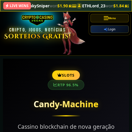
SneakySniper
won
$1.90🍌
🎰
ETHLord_23
won
$1.84🍌
🎰
LIVE WINS
Menu
CRIPTO, JOGOS, NOTÍCIAS
Login
Sorteios Grátis!
SLOTS
RTP 96.5%
Candy-Machine
Cassino blockchain de nova geração