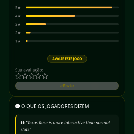
5★
4★
3★
2★
1★
AVALIE ESTE JOGO
Sua avaliação:
Enviar
O QUE OS JOGADORES DIZEM
"Texas Rose is more interactive than normal
slots"