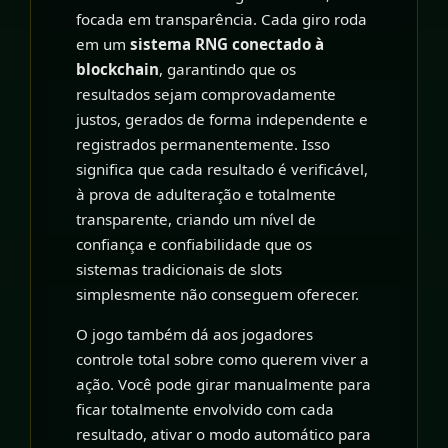
focada em transparência. Cada giro roda
em um
sistema RNG conectado à
blockchain
, garantindo que os
resultados sejam comprovadamente
justos, gerados de forma independente e
registrados permanentemente. Isso
significa que cada resultado é verificável,
à prova de adulteração e totalmente
transparente, criando um nível de
confiança e confiabilidade que os
sistemas tradicionais de slots
simplesmente não conseguem oferecer.
O jogo também dá aos jogadores
controle total sobre como querem viver a
ação. Você pode girar manualmente para
ficar totalmente envolvido com cada
resultado, ativar o modo automático para