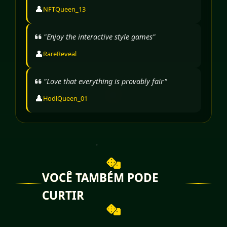
👤
NFTQueen_13
"Enjoy the interactive style games"
👤
RareReveal
"Love that everything is provably fair"
👤
HodlQueen_01
VOCÊ TAMBÉM PODE
CURTIR