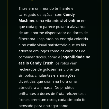
Entre em um mundo brilhante e
carregado de açúcar com
Candy
Machine
, uma vibrante
slot online
em
que cada giro parece puxar a alavanca
de um enorme dispensador de doces de
fliperama. Inspirado na energia colorida
e no estilo visual satisfatório que os fãs
adoram em jogos como os clássicos de
combinar doces, como a
jogabilidade no
estilo Candy Crush
, os rolos vêm
recheados de guloseimas vibrantes,
símbolos cintilantes e animações
divertidas que criam na hora uma
atmosfera animada. De pirulitos
brilhantes a doces de fruta reluzentes e
ícones premium raros, cada símbolo foi
pensado para entregar tanto