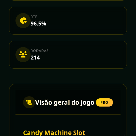
RTP
96.5%
RODADAS
214
Visão geral do jogo
PRO
Candy Machine Slot