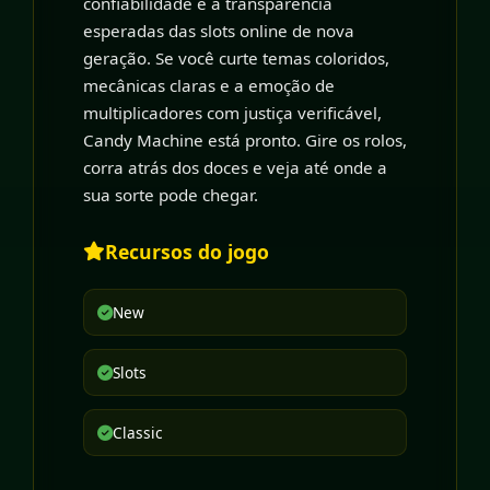
confiabilidade e a transparência
esperadas das slots online de nova
geração. Se você curte temas coloridos,
mecânicas claras e a emoção de
multiplicadores com justiça verificável,
Candy Machine está pronto. Gire os rolos,
corra atrás dos doces e veja até onde a
sua sorte pode chegar.
Recursos do jogo
New
Slots
Classic