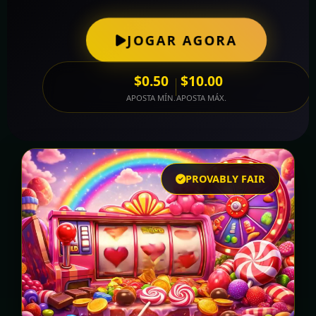
JOGAR AGORA
$0.50
$10.00
APOSTA MÍN.
APOSTA MÁX.
PROVABLY FAIR