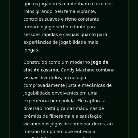
que os jogadores mantenham o foco nos
rolos girando. Seu tema vibrante,
controles suaves e ritmo constante
tornam o jogo perfeito tanto para
sessões rápidas e casuais quanto para
experiências de jogabilidade mais
longas.
Construído como um moderno
jogo de
slot de cassino
, Candy Machine combina
visuais divertidos, tecnologia
comprovadamente justa e mecânicas de
jogabilidade envolventes em uma
experiência bem polida. Ele captura a
diversão nostálgica das máquinas de
prêmios de fliperama e a satisfação
viciante dos jogos de combinar doces, ao
mesmo tempo em que entrega a