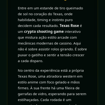
Entre em um estande de tiro queimado
de sol no coração do Texas, onde
habilidade, timing e instinto puro
decidem cada resultado.
Texas Rose
é
um
crypto shooting game
interativo
que mistura ação estilo arcade com
mecânicas modernas de cassino. Aqui
não é sobre assistir rolos girando. É sobre
puxar o gatilho e sentir a tensão crescer
a cada disparo.
No centro da experiência está a própria
Texas Rose, uma atiradora western em
estilo anime com foco gelado e mãos
firmes. À sua frente há uma fileira de
garrafas de vidro, esperando para serem
estilhaçadas. Cada rodada é um