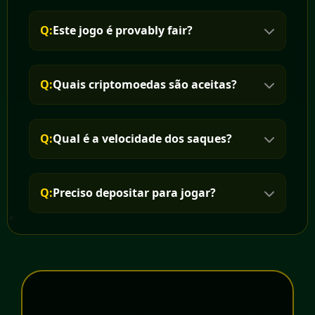
Q:
Este jogo é provably fair?
Q:
Quais criptomoedas são aceitas?
Q:
Qual é a velocidade dos saques?
Q:
Preciso depositar para jogar?