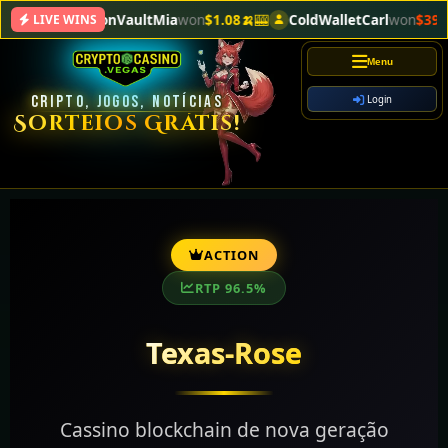
MoonVaultMia
won
$1.08🍌
🎰
ColdWalletCarl
won
$397.98
LIVE WINS
Menu
CRIPTO, JOGOS, NOTÍCIAS
Login
Sorteios Grátis!
ACTION
RTP 96.5%
Texas-Rose
Cassino blockchain de nova geração