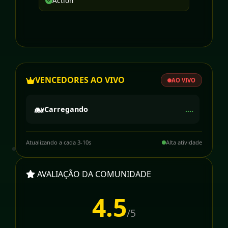
Action
VENCEDORES AO VIVO
AO VIVO
🐋
Carregando
....
Atualizando a cada 3-10s
Alta atividade
AVALIAÇÃO DA COMUNIDADE
4.5
/5