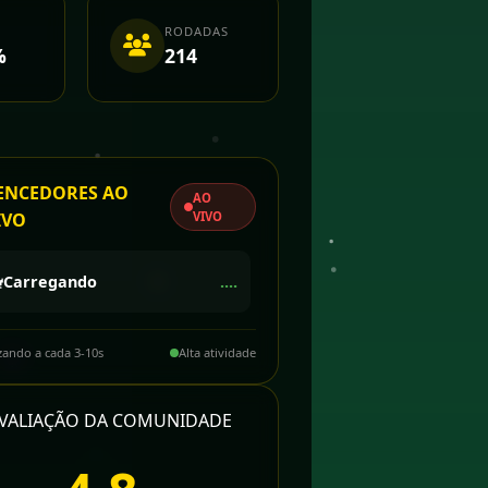
RODADAS
%
205
ENCEDORES AO
AO
IVO
VIVO

Carregando
....
zando a cada 3-10s
Alta atividade
VALIAÇÃO DA COMUNIDADE