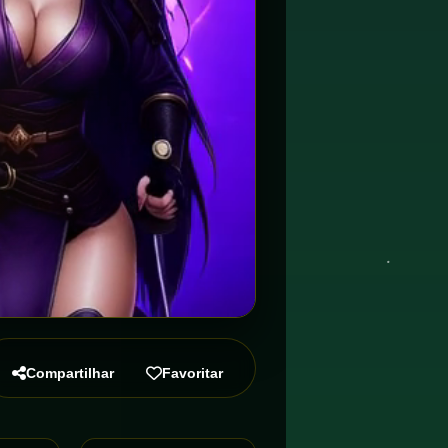
Compartilhar
Favoritar