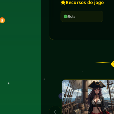
Recursos do jogo
Slots