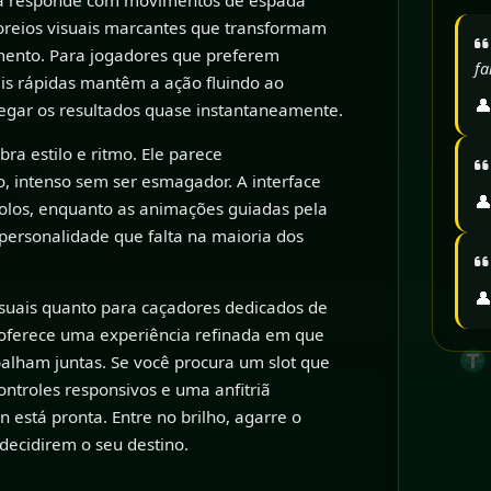
la responde com movimentos de espada
floreios visuais marcantes que transformam
nto. Para jogadores que preferem
fa
is rápidas mantêm a ação fluindo ao

egar os resultados quase instantaneamente.
bra estilo e ritmo. Ele parece
o, intenso sem ser esmagador. A interface

olos, enquanto as animações guiadas pela
rsonalidade que falta na maioria dos

asuais quanto para caçadores dedicados de
oferece uma experiência refinada em que
balham juntas. Se você procura um slot que
ontroles responsivos e uma anfitriã
n está pronta. Entre no brilho, agarre o
ecidirem o seu destino.