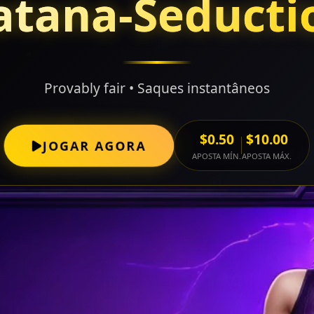
atana-Seducti
Provably fair • Saques instantâneos
$0.50
$10.00
JOGAR AGORA
APOSTA MÍN.
APOSTA MÁX.