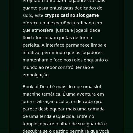
Projetado tanto para jogadores casuais
quanto para entusiastas dedicados de
slots, este
crypto casino slot game
oferece uma experiência refinada em
que atmosfera, justiça e jogabilidade
fluida funcionam juntas de forma
perfeita. A interface permanece limpa e
intuitiva, permitindo que os jogadores
mantenham o foco nos rolos enquanto o
mundo ao redor constrói tensão e
empolgação.
Book of Dead é mais do que uma slot
machine temática. É uma aventura em
uma civilização oculta, onde cada giro
parece desbloquear mais uma camada
de uma lenda esquecida. Entre no
templo, encare o olhar de sua guardiã e
descubra se o destino permitirá que você