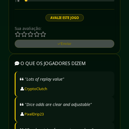
1★
AVALIE ESTE JOGO
Sua avaliação:
Enviar
O QUE OS JOGADORES DIZEM
"Lots of replay value"
👤
CryptoClutch
"Dice odds are clear and adjustable"
👤
PixelDrip23