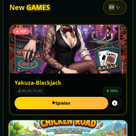
New
GAMES
🆕✨
🔥 HOT
Yakuza-Blackjack
💰 $0.50-10.00
🔒 100%
Spielen