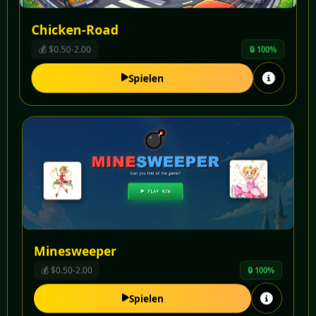
Chicken-Road
💰 $0.50-2.00
🔒 100%
Spielen
Minesweeper
💰 $0.50-2.00
🔒 100%
Spielen