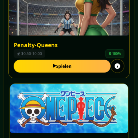
Penalty-Queens
💰 $0.50-10.00
🔒 100%
Spielen