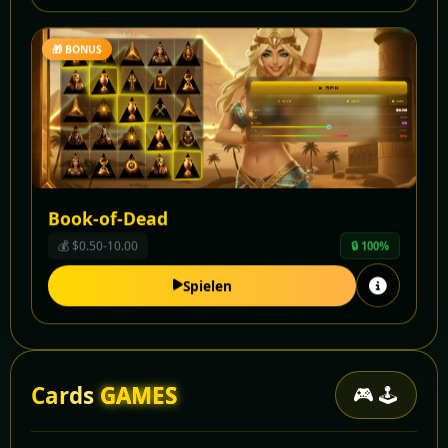
🎁 BONUS
Book-of-Dead
💰 $0.50-10.00
🔒 100%
Spielen
Cards
GAMES
🎮🕹️