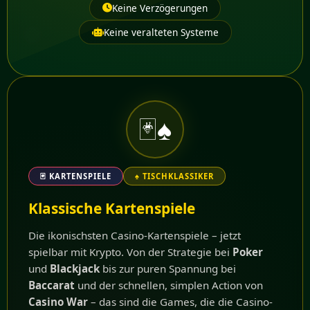
Keine Verzögerungen
Keine veralteten Systeme
🃏♠️
🃏 KARTENSPIELE
♠️ TISCHKLASSIKER
Klassische Kartenspiele
Die ikonischsten Casino-Kartenspiele – jetzt
spielbar mit Krypto. Von der Strategie bei
Poker
und
Blackjack
bis zur puren Spannung bei
Baccarat
und der schnellen, simplen Action von
Casino War
– das sind die Games, die die Casino-