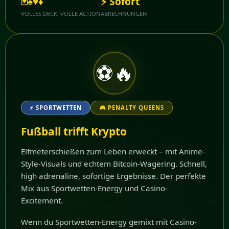
🃏♠️♥️♦️
⚡ Sofort
VOLLES DECK, VOLLE ACTION
ABRECHNUNGEN
⚽🔥
⚡ SPORTWETTEN
🎮 PENALTY QUEENS
Fußball trifft Krypto
Elfmeterschießen zum Leben erweckt – mit Anime-
Style-Visuals und echtem Bitcoin-Wagering. Schnell,
high adrenaline, sofortige Ergebnisse. Der perfekte
Mix aus Sportwetten-Energy und Casino-
Excitement.
Wenn du Sportwetten-Energy gemixt mit Casino-