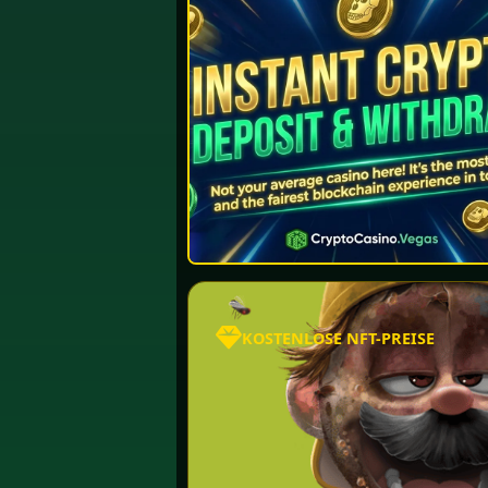
KOSTENLOSE NFT-PREISE