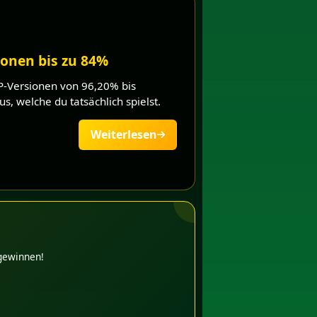
ionen bis zu 84%
RTP-Versionen von 96,20% bis
s, welche du tatsächlich spielst.
Weiterlesen
 gewinnen!