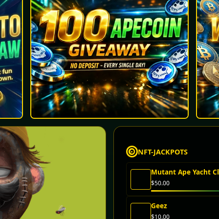
NFT-JACKPOTS
Mutant Ape Yacht C
$50.00
Geez
$10.00