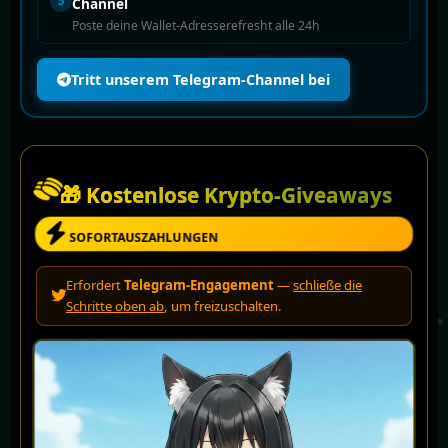
5
Channel
Poste deine Wallet-Adresserefresht alle 24h
Tritt unserem Telegram-Channel bei
🎁 Kostenlose Krypto-Giveaways
SOFORTAUSZAHLUNGEN
Erfordert
Telegram-Engagement
—
schließe die
Schritte oben ab
, um freizuschalten.