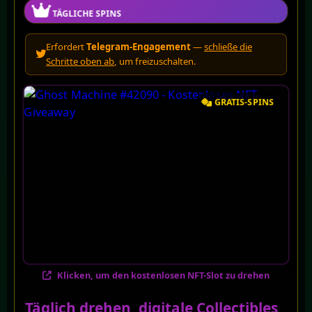
TÄGLICHE SPINS
Erfordert
Telegram-Engagement
—
schließe die
Schritte oben ab
, um freizuschalten.
GRATIS-SPINS
Klicken, um den kostenlosen NFT-Slot zu drehen
Täglich drehen, digitale Collectibles