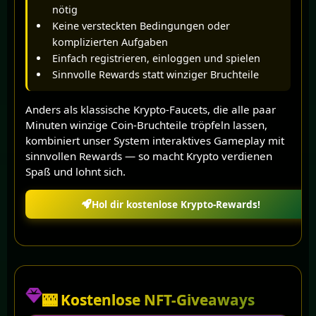
nötig
Keine versteckten Bedingungen oder
komplizierten Aufgaben
Einfach registrieren, einloggen und spielen
Sinnvolle Rewards statt winziger Bruchteile
Anders als klassische Krypto-Faucets, die alle paar
Minuten winzige Coin-Bruchteile tröpfeln lassen,
kombiniert unser System interaktives Gameplay mit
sinnvollen Rewards — so macht Krypto verdienen
Spaß und lohnt sich.
Hol dir kostenlose Krypto-Rewards!
🎰 Kostenlose NFT-Giveaways