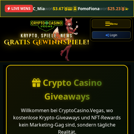
MAYC_Mia
won
$3.67🥉
🎰
FomoFiona
won
$25.23🥈
💫
ETHM
LIVE WINS
Menu
KRYPTO, SPIELE, NEWS
Login
Gratis Gewinnspiele!
Crypto Casino
Giveaways
Willkommen bei CryptoCasino.Vegas, wo
kostenlose Krypto-Giveaways und NFT-Rewards
kein Marketing-Gag sind, sondern tägliche
Realität.