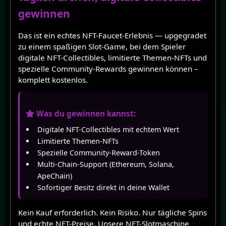
gewinnen
Das ist ein echtes NFT-Faucet-Erlebnis — upgegradet
zu einem spaßigen Slot-Game, bei dem Spieler
digitale NFT-Collectibles, limitierte Themen-NFTs und
spezielle Community-Rewards gewinnen können –
komplett kostenlos.
Was du gewinnen kannst:
Digitale NFT-Collectibles mit echtem Wert
Limitierte Themen-NFTs
Spezielle Community-Reward-Token
Multi-Chain-Support (Ethereum, Solana,
ApeChain)
Sofortiger Besitz direkt in deine Wallet
Kein Kauf erforderlich. Kein Risiko. Nur tägliche Spins
und echte NFT-Preise. Unsere NFT-Slotmaschine