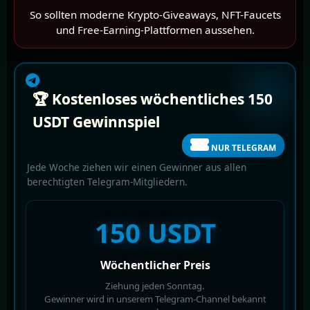
So sollten moderne Krypto-Giveaways, NFT-Faucets
und Free-Earning-Plattformen aussehen.
🏆 Kostenloses wöchentliches 150
USDT Gewinnspiel
NUR TELEGRAM
Jede Woche ziehen wir einen Gewinner aus allen
berechtigten Telegram-Mitgliedern.
150 USDT
Wöchentlicher Preis
Ziehung jeden Sonntag.
Gewinner wird in unserem Telegram-Channel bekannt