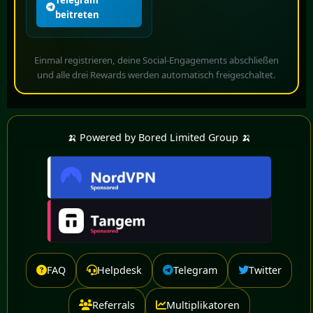
beitreten
Einmal registrieren, deine Social-Engagements abschließen
und alle drei Rewards werden automatisch freigeschaltet.
🍌 Powered by Bored Limited Group 🍌
FAQ
Helpdesk
Telegram
Twitter
Referrals
Multiplikatoren