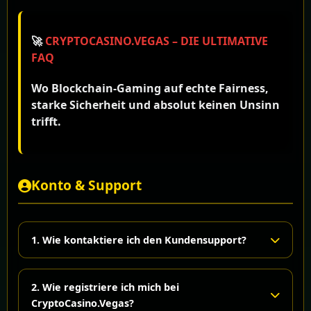
🚀
CRYPTOCASINO.VEGAS – DIE ULTIMATIVE
FAQ
Wo Blockchain-Gaming auf echte Fairness,
starke Sicherheit und absolut keinen Unsinn
trifft.
Konto & Support
1. Wie kontaktiere ich den Kundensupport?
In deinem Kontobereich findest du den Help
2. Wie registriere ich mich bei
Desk. Das ist deine Kommandozentrale für alle
CryptoCasino.Vegas?
Support-Anfragen: