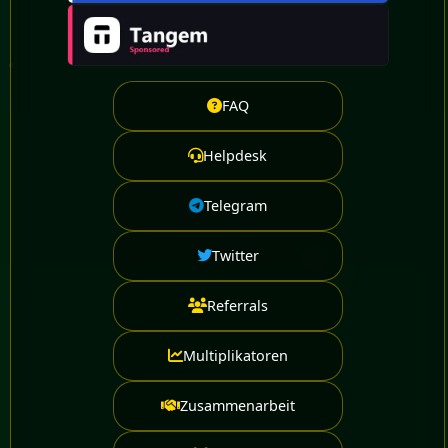
FAQ
Helpdesk
Telegram
Twitter
Referrals
Multiplikatoren
Zusammenarbeit