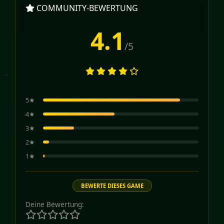
COMMUNITY-BEWERTUNG
4.1
/5
5★
4★
3★
2★
1★
BEWERTE DIESES GAME
Deine Bewertung: