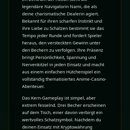
legendäre Navigatorin Nami, die als
deine charismatische Dealerin agiert.
Bekannt für ihren scharfen Instinkt und
ihre Liebe zu Schätzen bestimmt sie das
Tempo jeder Runde und fordert Spieler
heraus, den versteckten Gewinn unter
den Bechern zu verfolgen. Ihre Präsenz
bringt Persönlichkeit, Spannung und
Nervenkitzel in jeden Einsatz und macht
aus einem einfachen Hütchenspiel ein
vollständig thematisiertes Anime-Casino-
Abenteuer.
Das Kern-Gameplay ist simpel, aber
extrem fesselnd. Drei Becher erscheinen
auf dem Tisch, einer davon verbirgt ein
wertvolles Schatzsymbol. Nachdem du
deinen Einsatz mit Kryptowährung