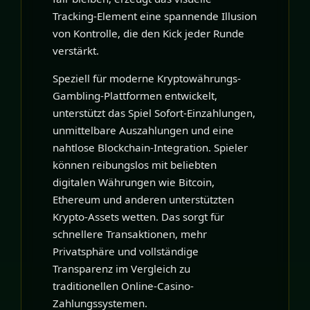
Tracking-Element eine spannende Illusion
von Kontrolle, die den Kick jeder Runde
verstärkt.
Speziell für moderne Kryptowährungs-
Gambling-Plattformen entwickelt,
unterstützt das Spiel Sofort-Einzahlungen,
unmittelbare Auszahlungen und eine
nahtlose Blockchain-Integration. Spieler
können reibungslos mit beliebten
digitalen Währungen wie Bitcoin,
Ethereum und anderen unterstützten
Krypto-Assets wetten. Das sorgt für
schnellere Transaktionen, mehr
Privatsphäre und vollständige
Transparenz im Vergleich zu
traditionellen Online-Casino-
Zahlungssystemen.