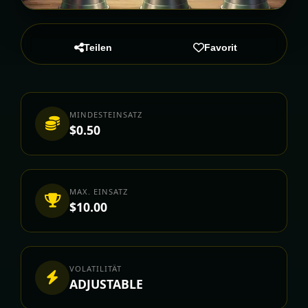
Teilen
Favorit
MINDESTEINSATZ
$0.50
MAX. EINSATZ
$10.00
VOLATILITÄT
ADJUSTABLE