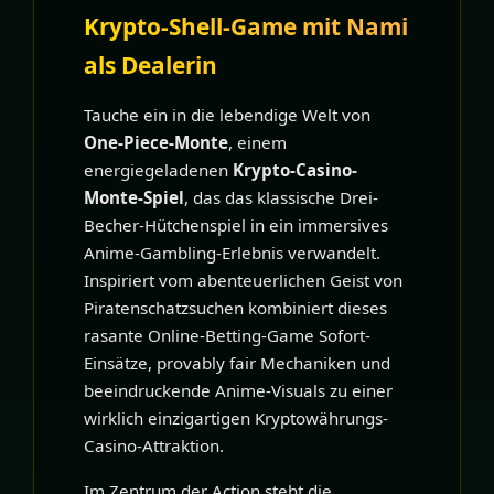
Krypto-Shell-Game mit Nami
als Dealerin
Tauche ein in die lebendige Welt von
One-Piece-Monte
, einem
energiegeladenen
Krypto-Casino-
Monte-Spiel
, das das klassische Drei-
Becher-Hütchenspiel in ein immersives
Anime-Gambling-Erlebnis verwandelt.
Inspiriert vom abenteuerlichen Geist von
Piratenschatzsuchen kombiniert dieses
rasante Online-Betting-Game Sofort-
Einsätze, provably fair Mechaniken und
beeindruckende Anime-Visuals zu einer
wirklich einzigartigen Kryptowährungs-
Casino-Attraktion.
Im Zentrum der Action steht die