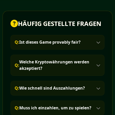
HÄUFIG GESTELLTE FRAGEN
Q:
Ist dieses Game provably fair?
Welche Kryptowährungen werden
Q:
akzeptiert?
Q:
Wie schnell sind Auszahlungen?
Q:
Muss ich einzahlen, um zu spielen?