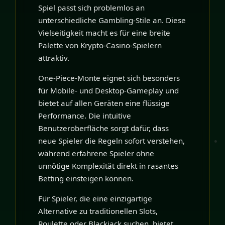
Spiel passt sich problemlos an
unterschiedliche Gambling-Stile an. Diese
Vielseitigkeit macht es für eine breite
Palette von Krypto-Casino-Spielern
attraktiv.
One-Piece-Monte eignet sich besonders
für Mobile- und Desktop-Gameplay und
bietet auf allen Geräten eine flüssige
Performance. Die intuitive
Benutzeroberfläche sorgt dafür, dass
neue Spieler die Regeln sofort verstehen,
während erfahrene Spieler ohne
unnötige Komplexität direkt in rasantes
Betting einsteigen können.
Für Spieler, die eine einzigartige
Alternative zu traditionellen Slots,
Roulette oder Blackjack suchen, bietet