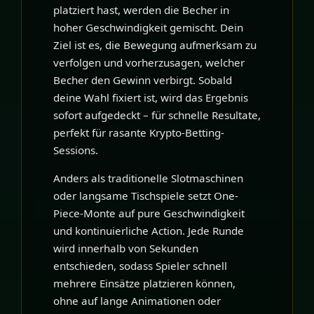
platziert hast, werden die Becher in
hoher Geschwindigkeit gemischt. Dein
Ziel ist es, die Bewegung aufmerksam zu
verfolgen und vorherzusagen, welcher
Becher den Gewinn verbirgt. Sobald
deine Wahl fixiert ist, wird das Ergebnis
sofort aufgedeckt – für schnelle Resultate,
perfekt für rasante Krypto-Betting-
Sessions.
Anders als traditionelle Slotmaschinen
oder langsame Tischspiele setzt One-
Piece-Monte auf pure Geschwindigkeit
und kontinuierliche Action. Jede Runde
wird innerhalb von Sekunden
entschieden, sodass Spieler schnell
mehrere Einsätze platzieren können,
ohne auf lange Animationen oder