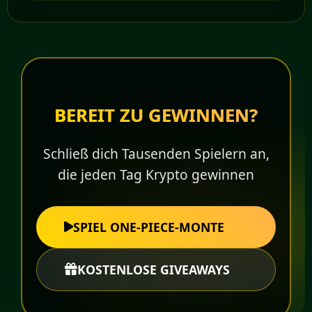
BEREIT ZU GEWINNEN?
Schließ dich Tausenden Spielern an,
die jeden Tag Krypto gewinnen
SPIEL ONE-PIECE-MONTE
KOSTENLOSE GIVEAWAYS