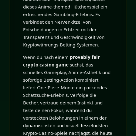
dieses Anime-themed Hütchenspiel ein
erfrischendes Gambling-Erlebnis. Es
verbindet den Nervenkitzel von
Entscheidungen in Echtzeit mit der
Transparenz und Geschwindigkeit von
Kryptowährungs-Betting-Systemen.
Wenn du nach einem
provably fair
crypto casino game
suchst, das
schnelles Gameplay, Anime-Ästhetik und
sofortige Betting-Action kombiniert,
liefert One-Piece-Monte ein packendes
Schatzsuche-Erlebnis. Verfolge die
Becher, vertraue deinem Instinkt und
teste deinen Fokus, während du
versteckten Belohnungen in einem der
dynamischsten und visuell fesselndsten
Krypto-Casino-Spiele nachjagst, die heute