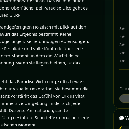
 unverkennbar echt an. Das ist kein lauter
dene Oberfläche. Bei Paradise Dice geht es
res Glück.
handgefertigten Holztisch mit Blick auf den
5★
lwurf das Ergebnis bestimmt. Keine
4★
zögerungen, keine unnötigen Ablenkungen.
3★
e Resultate und volle Kontrolle über jede
2★
 In dem Moment, in dem die Würfel deine
1★
annung. Wenn sie liegen bleiben, ist das
eht das Paradise Girl: ruhig, selbstbewusst
ht nur visuelle Dekoration. Sie bestimmt die
Dein
senz verstärkt das Gefühl von Exklusivität
ne immersive Umgebung, in der sich jeder
ühlt. Dezente Animationen, sanfte
ltig gestaltete Soundeffekte machen jede
W
astischen Moment.