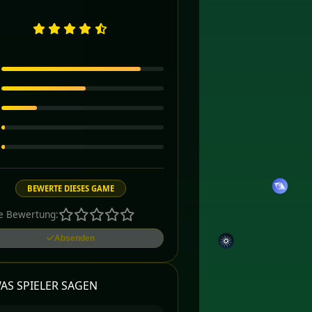
BEWERTE DIESES GAME
e Bewertung:
Absenden
AS SPIELER SAGEN