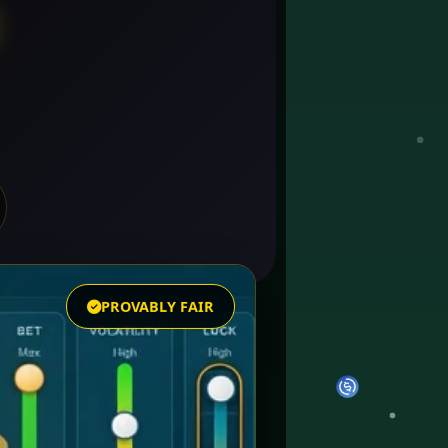
PROVABLY FAIR