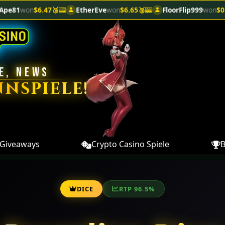
rEve
won
$6.65🥉
🎰
FloorFlip999
won
$0.44🍌
🎰
BananaButler
wo
 Giveaways
Crypto Casino Spiele
B
E, NEWS
nspiele!
DICE
RTP 96.5%