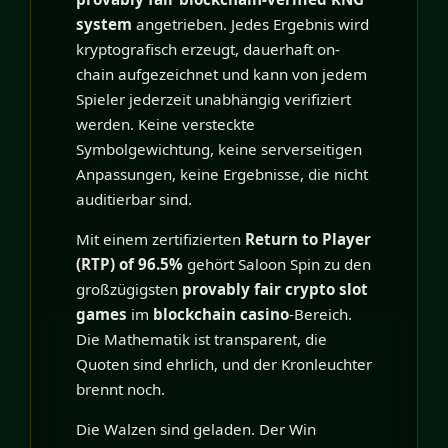
system
angetrieben. Jedes Ergebnis wird
kryptografisch erzeugt, dauerhaft on-
chain aufgezeichnet und kann von jedem
Spieler jederzeit unabhängig verifiziert
werden. Keine versteckte
Symbolgewichtung, keine serverseitigen
Anpassungen, keine Ergebnisse, die nicht
auditierbar sind.
Mit einem zertifizierten
Return to Player
(RTP) of 96.5%
gehört Saloon Spin zu den
großzügigsten
provably fair crypto slot
games
im
blockchain casino
-Bereich.
Die Mathematik ist transparent, die
Quoten sind ehrlich, und der Kronleuchter
brennt noch.
Die Walzen sind geladen. Der Win