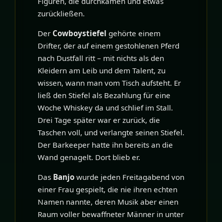
Figuren, die durchkamen und etwas
zurückließen.
Der
Cowboystiefel
gehörte einem
Drifter, der auf einem gestohlenen Pferd
nach Dustfall ritt – mit nichts als den
Kleidern am Leib und dem Talent, zu
wissen, wann man vom Tisch aufsteht. Er
ließ den Stiefel als Bezahlung für eine
Woche Whiskey da und schlief im Stall.
Drei Tage später war er zurück, die
Taschen voll, und verlangte seinen Stiefel.
Der Barkeeper hatte ihn bereits an die
Wand genagelt. Dort blieb er.
Das
Banjo
wurde jeden Freitagabend von
einer Frau gespielt, die nie ihren echten
Namen nannte, deren Musik aber einen
Raum voller bewaffneter Männer in unter