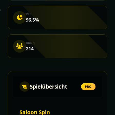
RTP
96.5%
RUNS
191
Spielübersicht
PRO
Saloon Spin