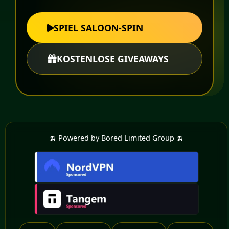
SPIEL SALOON-SPIN
KOSTENLOSE GIVEAWAYS
🍌 Powered by Bored Limited Group 🍌