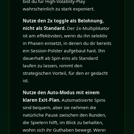
bist du für High-Volatility-Play
wahrscheinlich zu stark exponiert.
Nutze den 2x toggle als Belohnung,
nicht als Standard.
Der 2x-Multiplikator
ist am effektivsten, wenn du ihn selektiv
in Phasen einsetzt, in denen du dir bereits
ein Session-Polster aufgebaut hast. Ihn
dauerhaft ab Spin eins als Standard
laufen zu lassen, nimmt den
strategischen Vorteil, für den er gedacht
ist.
Nutze den Auto-Modus mit einem
klaren Exit-Plan.
Automatisierte Spins
sind bequem, aber sie nehmen die
natürliche Pause zwischen den Runden,
die Spielern hilft, im Blick zu behalten,
wohin sich ihr Guthaben bewegt. Wenn