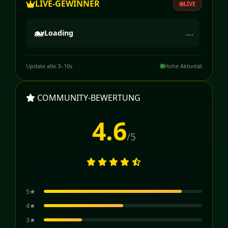
LIVE-GEWINNER
LIVE
🐋
Loading
....
Update alle 3–10s
Hohe Aktivität
COMMUNITY-BEWERTUNG
4.6
/5
5★
4★
3★