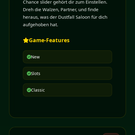
Chance slider gehört dir zum Einstellen.
Dreh die Walzen, Partner, und finde
heraus, was der Dustfall Saloon für dich
aufgehoben hat.
Game-Features
New
Slots
Classic