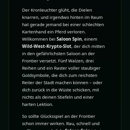
Der Kronleuchter glüht, die Dielen
knarren, und irgendwo hinten im Raum
hat gerade jemand bei einer schlechten
Kartenhand ein Pferd verloren.
Willkommen bei
Saloon Spin
, einem
Wild-West-Krypto-Slot
, der dich mitten
in den gefährlichsten Saloon an der
Frontier versetzt. Fünf Walzen, drei
Reihen und ein Raster voller staubiger
Goldsymbole, die dich zum reichsten
Reiter der Stadt machen können – oder
dich zurück in die Wüste schicken, mit
nichts als deinen Stiefeln und einer
harten Lektion.
So sollte Glücksspiel an der Frontier
schon immer wirken. Rau, schnell und