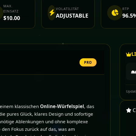
MAX.
VOLATILITÄT
RTP
EINSATZ
ADJUSTABLE
96.5
$10.00
L
PRO

Update
 einem klassischen
Online-Würfelspiel
, das
C
die pures Glück, klares Design und sofortige
unnötige Ablenkungen und ohne komplexe
 den Fokus zurück auf das, was am