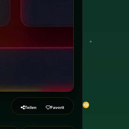
Teilen
Favorit