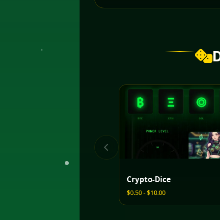
Crypto-Dice
$0.50 - $10.00