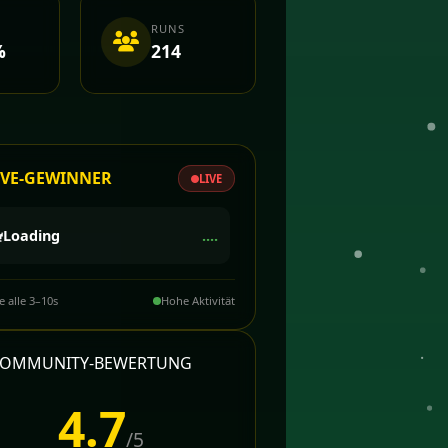
RUNS
%
214
IVE-GEWINNER
LIVE

Loading
....
 alle 3–10s
Hohe Aktivität
OMMUNITY-BEWERTUNG
4.7
/5