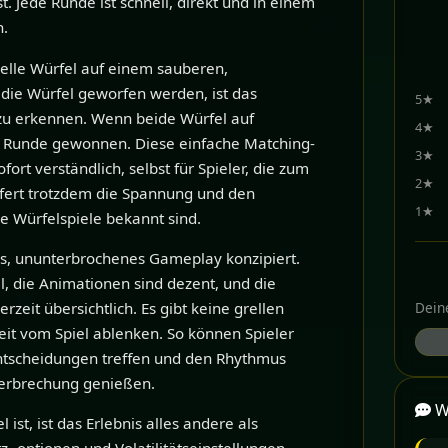
st. Jede Runde ist schnell, direkt und in einem
n.
onelle Würfel auf einem sauberen,
 die Würfel geworfen werden, ist das
5★
t zu erkennen. Wenn beide Würfel auf
4★
ie Runde gewonnen. Diese einfache Matching-
3★
ort verständlich, selbst für Spieler, die zum
2★
iefert trotzdem die Spannung und den
1★
he Würfelspiele bekannt sind.
iges, ununterbrochenes Gameplay konzipiert.
l, die Animationen sind dezent, und die
rzeit übersichtlich. Es gibt keine grellen
Dein
eit vom Spiel ablenken. So können Spieler
 Entscheidungen treffen und den Rhythmus
erbrechung genießen.
W
st, ist das Erlebnis alles andere als