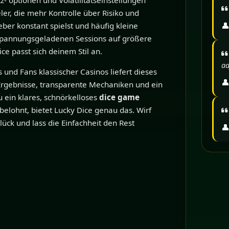
z- optionen und Volatilitätseinstellungen
ler, die mehr Kontrolle über Risiko und

ber konstant spielst und häufig kleine
spannungsgeladenen Sessions auf größere
ce passt sich deinem Stil an.
ad
 und Fans klassischer Casinos liefert dieses

Ergebnisse, transparente Mechaniken und ein
u ein klares, schnörkelloses
dice game
belohnt, bietet Lucky Dice genau das. Wirf
lück und lass die Einfachheit den Rest
