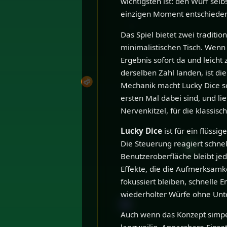
wichtigsten ist: den Wurf selb
einzigen Moment entschiede
Das Spiel bietet zwei traditi
minimalistischen Tisch. Wenn
Ergebnis sofort da und leich
derselben Zahl landen, ist d
Mechanik macht Lucky Dice sof
ersten Mal dabei sind, und l
Nervenkitzel, für die klassisc
Lucky Dice
ist für ein flüss
Die Steuerung reagiert schnel
Benutzeroberfläche bleibt jede
Effekte, die die Aufmerksamk
fokussiert bleiben, schnelle
wiederholter Würfe ohne Unt
Auch wenn das Konzept simpel i