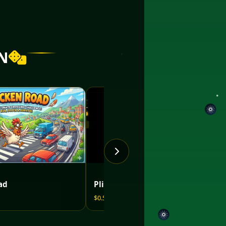
N
ad
Plinko-Prime
$0.50 - $10.00