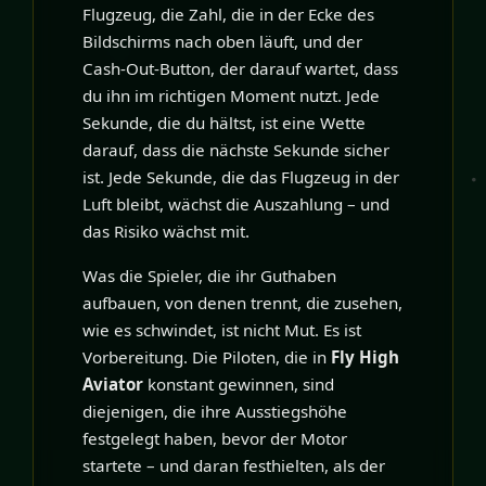
Flugzeug, die Zahl, die in der Ecke des
Bildschirms nach oben läuft, und der
Cash-Out-Button, der darauf wartet, dass
du ihn im richtigen Moment nutzt. Jede
Sekunde, die du hältst, ist eine Wette
darauf, dass die nächste Sekunde sicher
ist. Jede Sekunde, die das Flugzeug in der
Luft bleibt, wächst die Auszahlung – und
das Risiko wächst mit.
Was die Spieler, die ihr Guthaben
aufbauen, von denen trennt, die zusehen,
wie es schwindet, ist nicht Mut. Es ist
Vorbereitung. Die Piloten, die in
Fly High
Aviator
konstant gewinnen, sind
diejenigen, die ihre Ausstiegshöhe
festgelegt haben, bevor der Motor
startete – und daran festhielten, als der