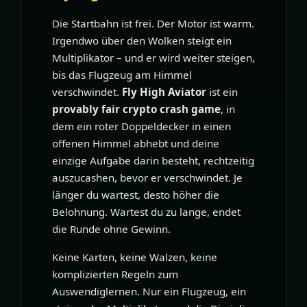
Die Startbahn ist frei. Der Motor ist warm.
Irgendwo über den Wolken steigt ein
Multiplikator – und er wird weiter steigen,
bis das Flugzeug am Himmel
verschwindet.
Fly High Aviator
ist ein
provably fair crypto crash game
, in
dem ein roter Doppeldecker in einen
offenen Himmel abhebt und deine
einzige Aufgabe darin besteht, rechtzeitig
auszucashen, bevor er verschwindet. Je
länger du wartest, desto höher die
Belohnung. Wartest du zu lange, endet
die Runde ohne Gewinn.
Keine Karten, keine Walzen, keine
komplizierten Regeln zum
Auswendiglernen. Nur ein Flugzeug, ein