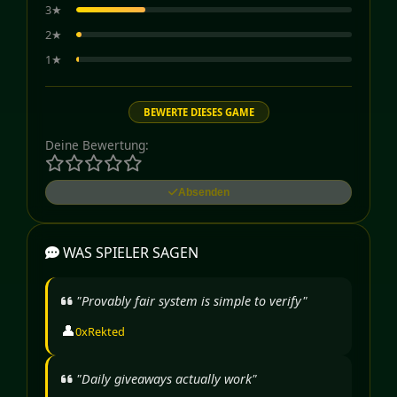
3★
2★
1★
BEWERTE DIESES GAME
Deine Bewertung:
Absenden
WAS SPIELER SAGEN
"Provably fair system is simple to verify"
👤
0xRekted
"Daily giveaways actually work"