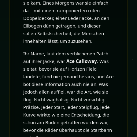
sie kam. Eines Morgens war sie einfach
da – mit einem ramponierten roten
Doppeldecker, einer Lederjacke, an den
Ellbogen dünn getragen, und dieser
stillen Selbstsicherheit, die Menschen
innehalten lässt, um zuzusehen.
Ihr Name, laut dem verblichenen Patch
auf ihrer Jacke, war
Ace Calloway
. Was
sie tat, bevor sie auf Horizon Field
landete, fand nie jemand heraus, und Ace
bot diese Information auch nie an. Was
jedoch allen auffiel, war die Art, wie sie
flog. Nicht waghalsig. Nicht vorsichtig.
Präzise. Jeder Start, jeder Steigflug, jede
Kurve wirkte wie eine Entscheidung, die
schon am Boden getroffen worden war,
bevor die Räder überhaupt die Startbahn