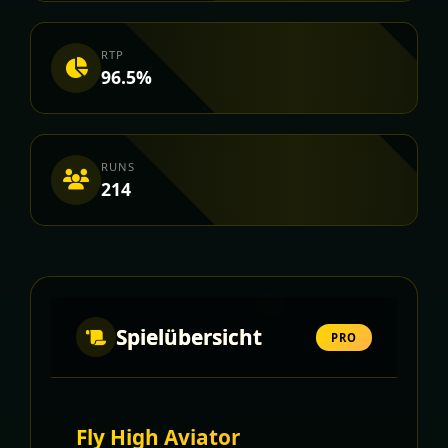
RTP
96.5%
RUNS
197
Spielübersicht
PRO
Fly High Aviator