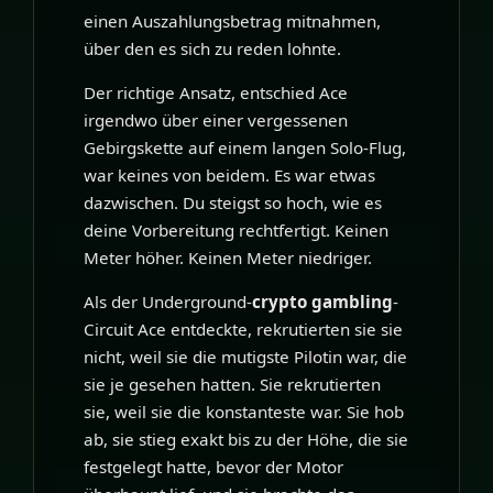
einen Auszahlungsbetrag mitnahmen,
über den es sich zu reden lohnte.
Der richtige Ansatz, entschied Ace
irgendwo über einer vergessenen
Gebirgskette auf einem langen Solo-Flug,
war keines von beidem. Es war etwas
dazwischen. Du steigst so hoch, wie es
deine Vorbereitung rechtfertigt. Keinen
Meter höher. Keinen Meter niedriger.
Als der Underground-
crypto gambling
-
Circuit Ace entdeckte, rekrutierten sie sie
nicht, weil sie die mutigste Pilotin war, die
sie je gesehen hatten. Sie rekrutierten
sie, weil sie die konstanteste war. Sie hob
ab, sie stieg exakt bis zu der Höhe, die sie
festgelegt hatte, bevor der Motor