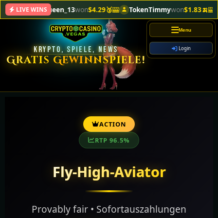
NFTQueen_13
won
$4.29🥉
🎰
TokenTimmy
won
$1.83🍌
🎰
In
LIVE WINS
Menu
KRYPTO, SPIELE, NEWS
Login
Gratis Gewinnspiele!
ACTION
RTP 96.5%
Fly-High-Aviator
Provably fair • Sofortauszahlungen