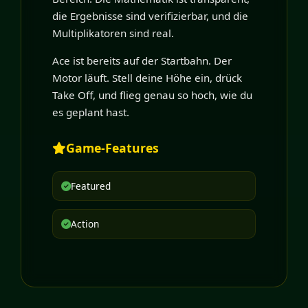
die Ergebnisse sind verifizierbar, und die
Multiplikatoren sind real.
Ace ist bereits auf der Startbahn. Der
Motor läuft. Stell deine Höhe ein, drück
Take Off, und flieg genau so hoch, wie du
es geplant hast.
Game-Features
Featured
Action