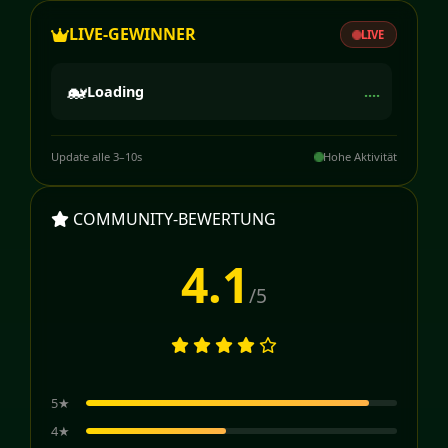
LIVE-GEWINNER
LIVE
🐋
Loading
....
Update alle 3–10s
Hohe Aktivität
COMMUNITY-BEWERTUNG
4.1
/5
5★
4★