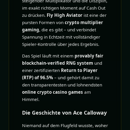
steigender Multiplikator und die Disziplin,
im exakt richtigen Moment auf Cash Out
zu drücken.
Fly High Aviator
ist eine der
pursten Formen von
crypto multiplier
gaming
, die es gibt – und verbindet
Spannung in Echtzeit mit vollständiger
Spieler-Kontrolle über jedes Ergebnis.
Das Spiel läuft mit einem
provably fair
blockchain-verified RNG system
und
einer zertifizierten
Return to Player
(RTP) of 96.5%
– und gehört damit zu
den transparentesten und lohnendsten
online crypto casino games
am
Himmel.
Die Geschichte von Ace Calloway
Niemand auf dem Flugfeld wusste, woher