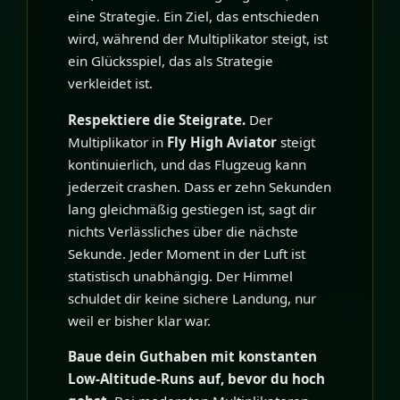
eine Strategie. Ein Ziel, das entschieden
wird, während der Multiplikator steigt, ist
ein Glücksspiel, das als Strategie
verkleidet ist.
Respektiere die Steigrate.
Der
Multiplikator in
Fly High Aviator
steigt
kontinuierlich, und das Flugzeug kann
jederzeit crashen. Dass er zehn Sekunden
lang gleichmäßig gestiegen ist, sagt dir
nichts Verlässliches über die nächste
Sekunde. Jeder Moment in der Luft ist
statistisch unabhängig. Der Himmel
schuldet dir keine sichere Landung, nur
weil er bisher klar war.
Baue dein Guthaben mit konstanten
Low-Altitude-Runs auf, bevor du hoch