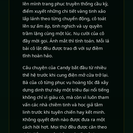
lên mình trang phục truyền thống cầu kỳ,
điểm xuyết những chi tiết vàng tinh xảo
lấp lánh theo từng chuyển động, cô toát
lên sự ấm áp, tinh nghịch và uy quyền
trầm lặng cùng một lúc. Nụ cười của cô
đầy mời gọi. Ánh mắt thì tính toán. Mỗi lá
bài cô lật đều được trao đi với sự điềm
tĩnh hoàn hảo.
Câu chuyện của Candy bắt đầu từ nhiều
thế hệ trước khi cung điện mở cửa trở lại.
Bà của cô từng phục vụ hoàng tộc đã xây
dựng dinh thự này một triều đại nổi tiếng
không chỉ vì giàu có, mà còn vì luôn tham
vấn các nhà chiêm tinh và học giả tâm
linh trước khi tuyên chiến hay kết minh.
Không quyết định nào được đưa ra một
cách hời hợt. Mọi thứ đều được căn theo