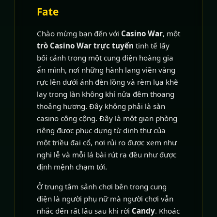
Fate
Chào mừng bạn đến với
Casino War
, một
trò Casino War trực tuyến
tinh tế lấy
bối cảnh trong một cung điện hoàng gia
ẩn mình, nơi những hành lang viền vàng
rực lên dưới ánh đèn lồng và rèm lụa khẽ
lay trong làn không khí nửa đêm thoang
thoảng hương. Đây không phải là sàn
casino công cộng. Đây là một gian phòng
riêng được phục dựng từ dinh thự của
một triều đại cổ, nơi rủi ro được xem như
nghi lễ và mỗi lá bài rút ra đều như được
định mệnh chạm tới.
Ở trung tâm sảnh chơi bên trong cung
điện là người phụ nữ mà người chơi vẫn
nhắc đến rất lâu sau khi rời
Candy
. Khoác