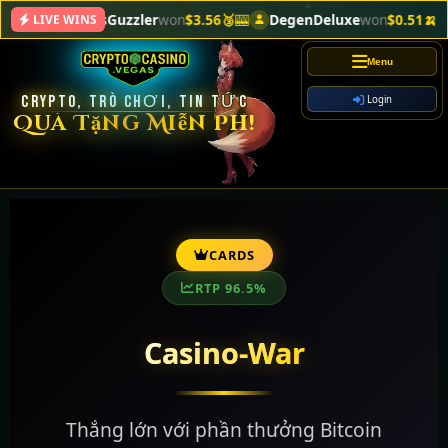
GasGuzzler
won
$3.56🥉
🎰
DegenDeluxe
won
$0.51🍌
🎰
LIVE WINS
Menu
CRYPTO, TRÒ CHƠI, TIN TỨC
Login
Quà Tặng Miễn Phí!
CARDS
RTP 96.5%
Casino-War
Thắng lớn với phần thưởng Bitcoin