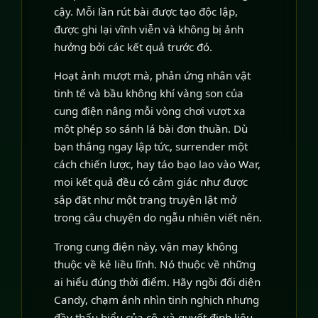
cậy. Mỗi lần rút bài được tạo độc lập,
được ghi lại vĩnh viễn và không bị ảnh
hưởng bởi các kết quả trước đó.
Hoạt ảnh mượt mà, phản ứng nhân vật
tinh tế và bầu không khí vàng son của
cung điện nâng mỗi vòng chơi vượt xa
một phép so sánh lá bài đơn thuần. Dù
bạn thắng ngay lập tức, surrender một
cách chiến lược, hay táo bạo lao vào War,
mọi kết quả đều có cảm giác như được
sắp đặt như một trang truyện lật mở
trong câu chuyện do ngẫu nhiên viết nên.
Trong cung điện này, vận may không
thuộc về kẻ liều lĩnh. Nó thuộc về những
ai hiểu đúng thời điểm. Hãy ngồi đối diện
Candy, chạm ánh nhìn tinh nghịch nhưng
đầy thấu hiểu của cô, và quyết định liệu