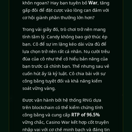
khôn ngoan? Hay bạn tuyên bố
War
, tăng
gấp đôi để đặt cược vào lòng can đảm với
cơ hội giành phần thưởng lớn hơn?
Trong vài giây đó, trò chơi trở nên mang
tính tâm lý. Candy không bao giờ thúc ép
bạn. Cô để sự im lặng kéo dài vừa đủ để
lựa chọn trở nên rất cá nhân. Nụ cười trêu
đùa của cô như thể cô hiểu bản năng của
bạn trước cả chính bạn. Thế nhưng sau vẻ
cuốn hút ấy là kỷ luật. Cô chia bài với sự
công bằng tuyệt đối và khả năng kiểm
soát vững vàng.
Được vận hành bởi hệ thống RNG dựa
trên blockchain có thể kiểm chứng tính
công bằng và cung cấp
RTP of 96.5%
vững chắc, Casino War kết hợp cốt truyện
nhập vai với cơ chế minh bạch và đáng tin