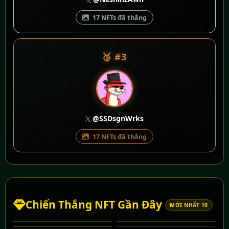
17 NFTs đã thắng
🥉 #3
@SSDsgnWrks
17 NFTs đã thắng
Chiến Thắng NFT Gần Đây
MỚI NHẤT 10
Spunky # 6124
Doruzu #5473
Dojo Kidz #4447
BabyFin
BlesidSmar
BoltHydro
2275
Too Fish stencil on concrete
BoltHydro
BlesidSmar
470
Doruzu #296
BoltHydro
NeshinzAwn
OtherEgg Genesis #1712
Ape Hand #1428