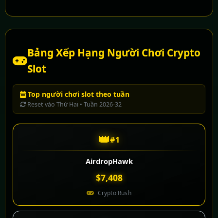
Bảng Xếp Hạng Người Chơi Crypto
Slot
Top người chơi slot theo tuần
Reset vào Thứ Hai • Tuần 2026-32
👑
#1
AirdropHawk
$7,408
Crypto Rush