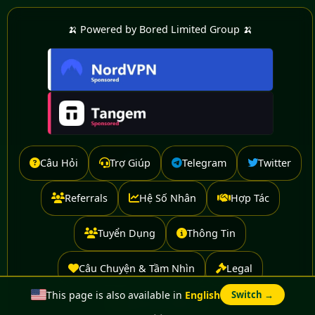
🍌 Powered by Bored Limited Group 🍌
Câu Hỏi
Trợ Giúp
Telegram
Twitter
Referrals
Hệ Số Nhân
Hợp Tác
Tuyển Dụng
Thông Tin
Câu Chuyện & Tầm Nhìn
Legal
This page is also available in
English
Switch →
Advertise With Us