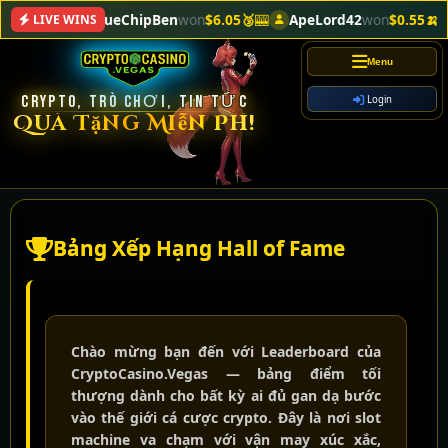
BlueChipBen
won
$6.05🥉
🎰
ApeLord42
won
$0.55🍌
🎰
LIVE WINS
Menu
CRYPTO, TRÒ CHƠI, TIN TỨC
Login
Quà Tặng Miễn Phí!
Bảng Xếp Hạng Hall of Fame
Chào mừng bạn đến với Leaderboard của
CryptoCasino.Vegas — bảng điểm tối
thượng dành cho bất kỳ ai đủ gan dạ bước
vào thế giới cá cược crypto. Đây là nơi slot
machine va chạm với vận may xúc xắc,