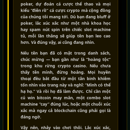
poker, dự đoán cá cược thể thao và mọi
kiểu “điên rồ” cá cược crypto mà cộng đồng
của chúng tôi mang tới. Dù bạn đang bluff ở
poker, lắc xúc xắc như một nhà khoa học
hay spam nút spin trên chiếc slot machine
tủ, mỗi lần thắng sẽ giúp tên bạn leo cao
hơn. Và đúng vậy, ai cũng đang nhìn.
Nếu tên bạn đã có mặt trong danh sách,
chúc mừng — bạn gần như là “hoàng tộc”
trong khu rừng crypto casino. Nếu chưa
thấy tên mình, đừng hoảng. Mọi huyền
thoại đều bắt đầu từ một tân binh khiêm
tốn nhìn vào trang này và nghĩ: “Mình có thể
hạ họ.” Và rồi họ đã làm được. Chỉ cần một
cú win bitcoin may mắn, một combo slot
machine “cay” đúng lúc, hoặc một chuỗi xúc
xắc mà ngay cả blockchain cũng phải gọi là
đáng ngờ.
Vậy nên, nhảy vào chơi thôi. Lắc xúc xắc,