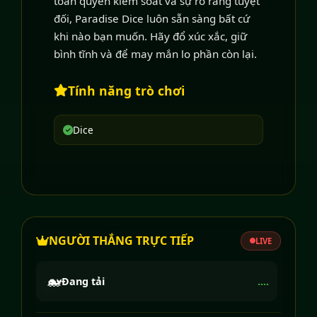
toàn quyền kiểm soát và sự rõ ràng tuyệt
đối, Paradise Dice luôn sẵn sàng bất cứ
khi nào bạn muốn. Hãy đổ xúc xắc, giữ
bình tĩnh và để may mắn lo phần còn lại.
Tính năng trò chơi
Dice
NGƯỜI THẮNG TRỰC TIẾP
LIVE
🐋
Đang tải
....