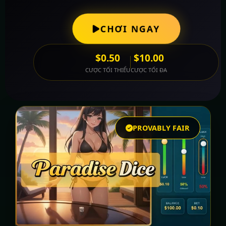
CHƠI NGAY
$0.50
$10.00
CƯỢC TỐI THIỂU
CƯỢC TỐI ĐA
PROVABLY FAIR