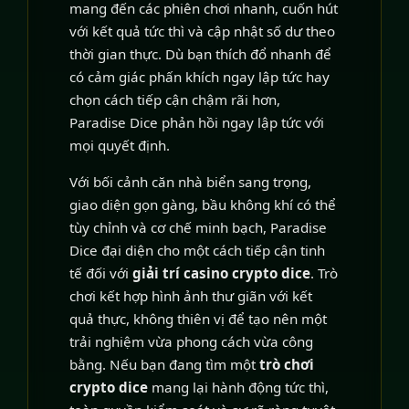
mang đến các phiên chơi nhanh, cuốn hút
với kết quả tức thì và cập nhật số dư theo
thời gian thực. Dù bạn thích đổ nhanh để
có cảm giác phấn khích ngay lập tức hay
chọn cách tiếp cận chậm rãi hơn,
Paradise Dice phản hồi ngay lập tức với
mọi quyết định.
Với bối cảnh căn nhà biển sang trọng,
giao diện gọn gàng, bầu không khí có thể
tùy chỉnh và cơ chế minh bạch, Paradise
Dice đại diện cho một cách tiếp cận tinh
tế đối với
giải trí casino crypto dice
. Trò
chơi kết hợp hình ảnh thư giãn với kết
quả thực, không thiên vị để tạo nên một
trải nghiệm vừa phong cách vừa công
bằng. Nếu bạn đang tìm một
trò chơi
crypto dice
mang lại hành động tức thì,