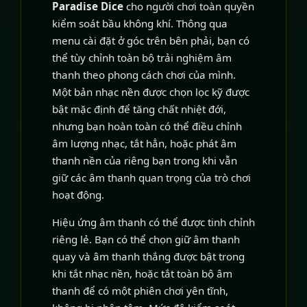
Paradise Dice
cho người chơi toàn quyền
kiểm soát bầu không khí. Thông qua
menu cài đặt ở góc trên bên phải, bạn có
thể tùy chỉnh toàn bộ trải nghiệm âm
thanh theo phong cách chơi của mình.
Một bản nhạc nền được chọn lọc kỹ được
bật mặc định để tăng chất nhiệt đới,
nhưng bạn hoàn toàn có thể điều chỉnh
âm lượng nhạc, tắt hẳn, hoặc phát âm
thanh nền của riêng bạn trong khi vẫn
giữ các âm thanh quan trọng của trò chơi
hoạt động.
Hiệu ứng âm thanh có thể được tinh chỉnh
riêng lẻ. Bạn có thể chọn giữ âm thanh
quay và âm thanh thắng được bật trong
khi tắt nhạc nền, hoặc tắt toàn bộ âm
thanh để có một phiên chơi yên tĩnh,