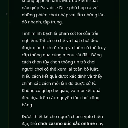
không bị phân tâm. Mức độ kiểm soát
này giúp Paradise Dice phù hợp cả với
những phiên chơi nhập vai lẫn những lần
đổ nhanh, tập trung.
Tính minh bạch là phần cốt lõi của trải
nghiệm. Tất cả cơ chế và luật chơi đều
được giải thích rõ ràng và luôn có thể truy
cập thông qua cùng menu cài đặt. Bằng
cách chọn tùy chọn thông tin trò chơi,
người chơi có thể xem lại toàn bộ luật,
hiểu cách kết quả được xác định và thấy
chính xác cách mỗi lần đổ được xử lý.
Không có gì bị che giấu, và mọi kết quả
đều dựa trên các nguyên tắc chơi công
bằng.
Được thiết kế cho người chơi crypto hiện
đại,
trò chơi casino xúc xắc online
này