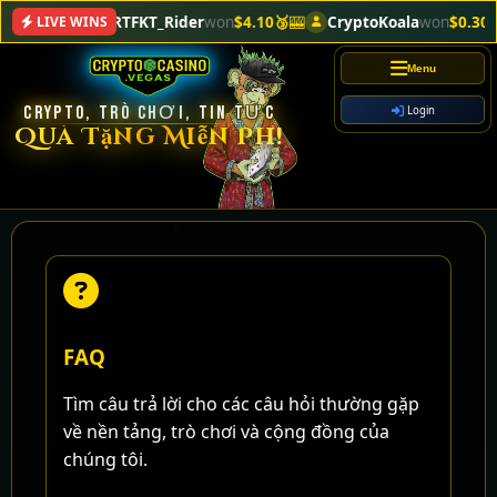
RTFKT_Rider
won
$4.10🥉
🎰
CryptoKoala
won
$0.30🍌

LIVE WINS
Menu
CRYPTO, TRÒ CHƠI, TIN TỨC
Login
Quà Tặng Miễn Phí!
FAQ
Tìm câu trả lời cho các câu hỏi thường gặp
về nền tảng, trò chơi và cộng đồng của
chúng tôi.