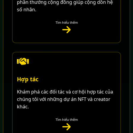
phần thưởng cộng đồng giúp cộng dồn hệ
số nhân.
Tìm hiểu thêm
Hợp tác
Khám phá các đối tác và cơ hội hợp tác của
chúng tôi với những dự án NFT và creator
khác.
Tìm hiểu thêm