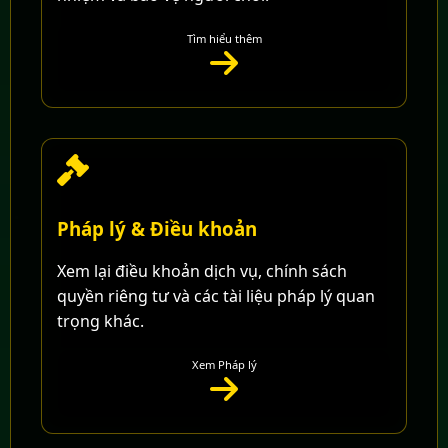
Tìm hiểu thêm
Pháp lý & Điều khoản
Xem lại điều khoản dịch vụ, chính sách
quyền riêng tư và các tài liệu pháp lý quan
trọng khác.
Xem Pháp lý