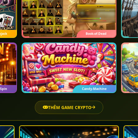
kjack
Book-of-Dead
-Spin
Candy-Machine
THÊM GAME CRYPTO