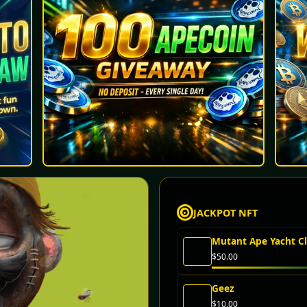
JACKPOT NFT
Mutant Ape Yacht C
$50.00
Geez
$10.00