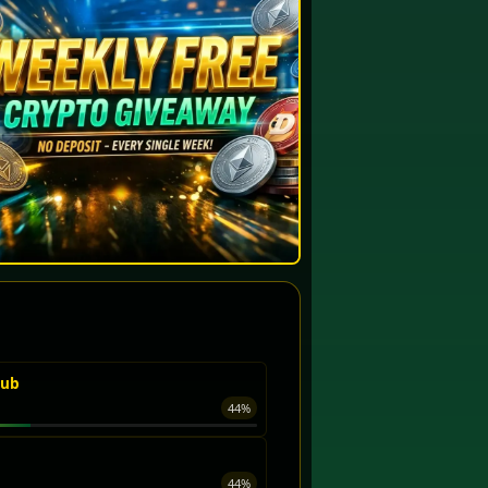
lub
44%
44%