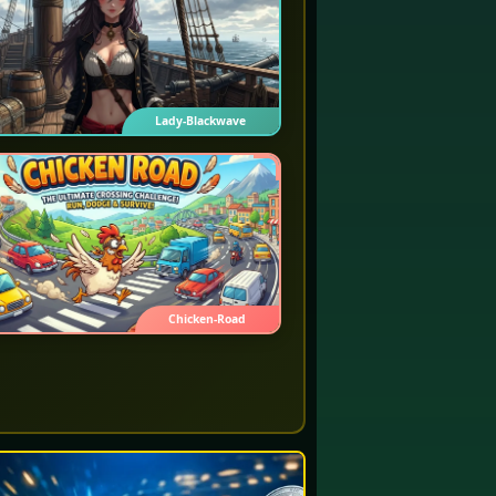
Lady-Blackwave
Chicken-Road