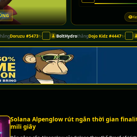
RÚNG
Xe
73
✨
BoltHydro
thắng
Dojo Kidz #4447
✨
BlesidSmar
thắ
Solana Alpenglow rút ngắn thời gian finali
mili giây