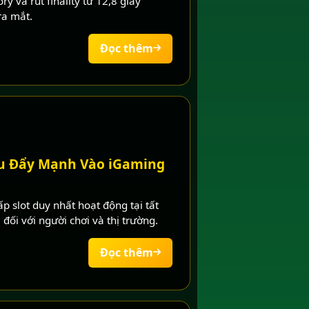
y và rút finality từ 12,8 giây
ra mắt.
Đọc thêm
Âu Đẩy Mạnh Vào iGaming
 slot duy nhất hoạt động tại tất
đối với người chơi và thị trường.
Đọc thêm