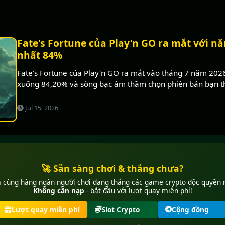
Fate's Fortune của Play'n GO ra mắt với n
nhất 84%
Fate's Fortune của Play'n GO ra mắt vào tháng 7 năm 202
xuống 84,20% và sòng bạc âm thầm chọn phiên bản bạn th
Jul 15, 2026
🚀 Sẵn sàng chơi & thắng chưa?
 cùng hàng ngàn người chơi đang thắng các game crypto độc quyền 
Không cần nạp
- bắt đầu với lượt quay miễn phí!
Lượt quay miễn phí
Slot Crypto
Cộng đồng