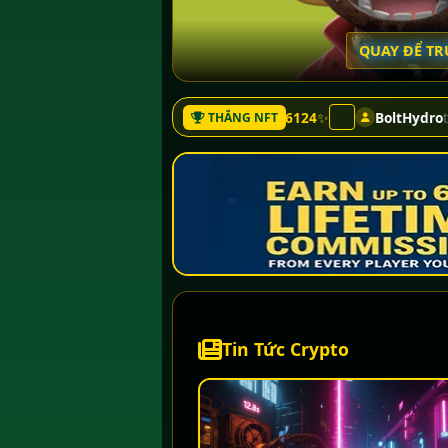
QUAY ĐỂ T
BlesidSmar
thắng
Spunky # 6124
✨
BoltHydro
thắng
Doruzu #54
THẮNG NFT
Tin Tức Crypto