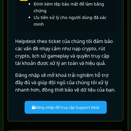
Đính kèm tệp bảo mật để làm bằng
chứng
Ưu tiên xử lý cho người dùng đã xác
minh
Helpdesk theo ticket của chúng tôi đảm bảo
các vấn đề nhạy cảm như nạp crypto, rút
crypto, lịch sử gameplay và quyền truy cập
tài khoản được xử lý an toàn và hiệu quả.
Đăng nhập sẽ mở khoá trải nghiệm hỗ trợ
đầy đủ và giúp đội ngũ của chúng tôi xử lý
nhanh hơn, đồng thời bảo vệ dữ liệu của bạn.
Đăng nhập để truy cập Support Desk