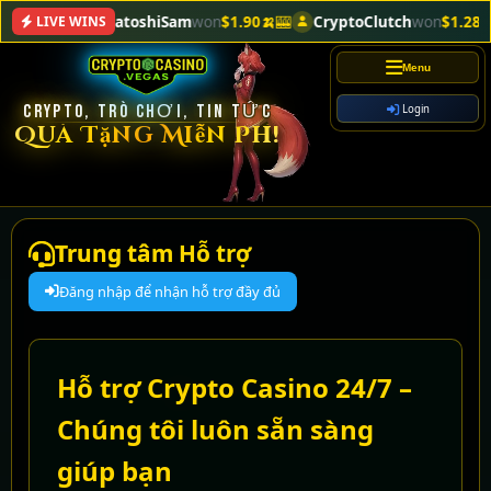
SatoshiSam
won
$1.90🍌
🎰
CryptoClutch
won
$1.28🍌

LIVE WINS
Menu
CRYPTO, TRÒ CHƠI, TIN TỨC
Login
Quà Tặng Miễn Phí!
Trung tâm Hỗ trợ
Đăng nhập để nhận hỗ trợ đầy đủ
Hỗ trợ Crypto Casino 24/7 –
Chúng tôi luôn sẵn sàng
giúp bạn