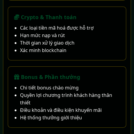
Crypto & Thanh toán
Các loại tiền mã hoá được hỗ trợ
Hạn mức nạp và rút
Thời gian xử lý giao dịch
Xác minh blockchain
Bonus & Phần thưởng
Chi tiết bonus chào mừng
Quyền lợi chương trình khách hàng thân
thiết
Điều khoản và điều kiện khuyến mãi
Hệ thống thưởng giới thiệu