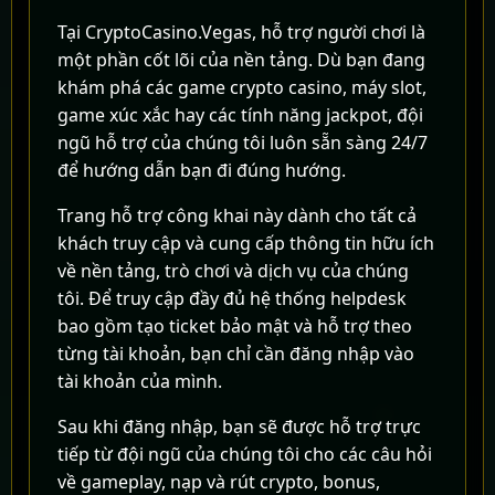
Tại CryptoCasino.Vegas, hỗ trợ người chơi là
một phần cốt lõi của nền tảng. Dù bạn đang
khám phá các game crypto casino, máy slot,
game xúc xắc hay các tính năng jackpot, đội
ngũ hỗ trợ của chúng tôi luôn sẵn sàng 24/7
để hướng dẫn bạn đi đúng hướng.
Trang hỗ trợ công khai này dành cho tất cả
khách truy cập và cung cấp thông tin hữu ích
về nền tảng, trò chơi và dịch vụ của chúng
tôi. Để truy cập đầy đủ hệ thống helpdesk
bao gồm tạo ticket bảo mật và hỗ trợ theo
từng tài khoản, bạn chỉ cần đăng nhập vào
tài khoản của mình.
Sau khi đăng nhập, bạn sẽ được hỗ trợ trực
tiếp từ đội ngũ của chúng tôi cho các câu hỏi
về gameplay, nạp và rút crypto, bonus,