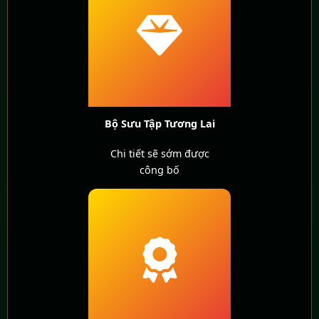
Bộ Sưu Tập Tương Lai
Chi tiết sẽ sớm được
công bố