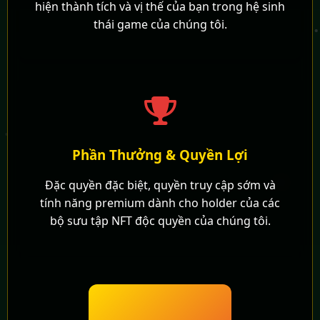
hiện thành tích và vị thế của bạn trong hệ sinh
thái game của chúng tôi.
Phần Thưởng & Quyền Lợi
Đặc quyền đặc biệt, quyền truy cập sớm và
tính năng premium dành cho holder của các
bộ sưu tập NFT độc quyền của chúng tôi.