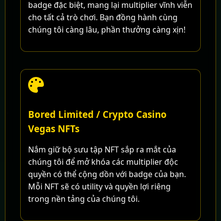
badge đặc biệt, mang lại multiplier vĩnh viễn
cho tất cả trò chơi. Bạn đồng hành cùng
chúng tôi càng lâu, phần thưởng càng xịn!
Bored Limited / Crypto Casino
Vegas NFTs
Nắm giữ bộ sưu tập NFT sắp ra mắt của
chúng tôi để mở khóa các multiplier độc
quyền có thể cộng dồn với badge của bạn.
Mỗi NFT sẽ có utility và quyền lợi riêng
trong nền tảng của chúng tôi.