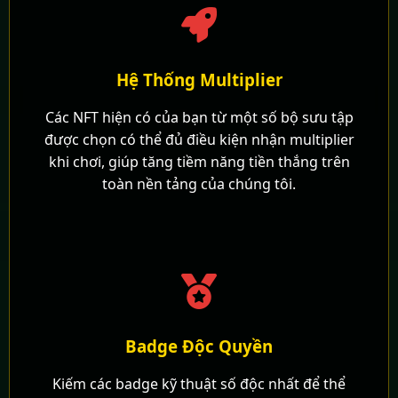
Hệ Thống Multiplier
Các NFT hiện có của bạn từ một số bộ sưu tập
được chọn có thể đủ điều kiện nhận multiplier
khi chơi, giúp tăng tiềm năng tiền thắng trên
toàn nền tảng của chúng tôi.
Badge Độc Quyền
Kiếm các badge kỹ thuật số độc nhất để thể