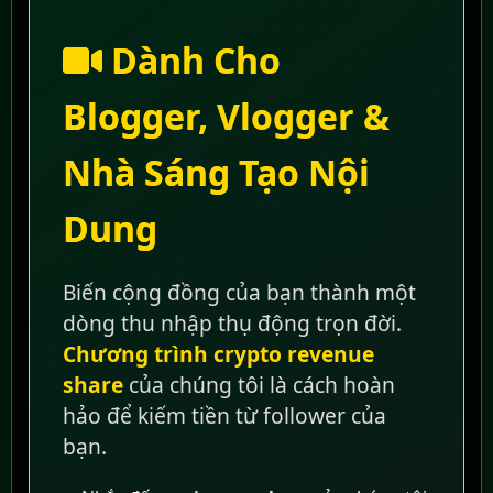
Dành Cho
Blogger, Vlogger &
Nhà Sáng Tạo Nội
Dung
Biến cộng đồng của bạn thành một
dòng thu nhập thụ động trọn đời.
Chương trình crypto revenue
share
của chúng tôi là cách hoàn
hảo để kiếm tiền từ follower của
bạn.