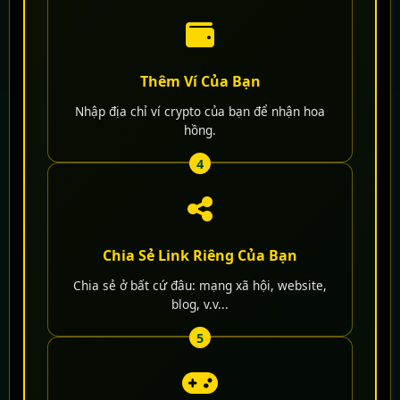
Thêm Ví Của Bạn
Nhập địa chỉ ví crypto của bạn để nhận hoa
hồng.
4
Chia Sẻ Link Riêng Của Bạn
Chia sẻ ở bất cứ đâu: mạng xã hội, website,
blog, v.v...
5