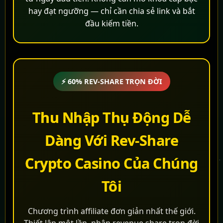
hay đạt ngưỡng — chỉ cần chia sẻ link và bắt
đầu kiếm tiền.
⚡ 60% REV-SHARE TRỌN ĐỜI
Thu Nhập Thụ Động Dễ
Dàng Với Rev-Share
Crypto Casino Của Chúng
Tôi
Chương trình affiliate đơn giản nhất thế giới.