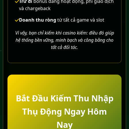
Trừ đi
bonus đang hoạt động, phí giao dịch
và chargeback
Doanh thu ròng
từ tất cả game và slot
Vì vậy, bạn chỉ kiếm khi casino kiếm: điều đó giúp
hệ thống bền vững, minh bạch và công bằng cho
tất cả đối tác.
Bắt Đầu Kiếm Thu Nhập
Thụ Động Ngay Hôm
Nay