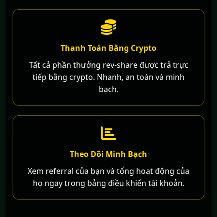
Thanh Toán Bằng Crypto
Tất cả phần thưởng rev-share được trả trực
tiếp bằng crypto. Nhanh, an toàn và minh
bạch.
Theo Dõi Minh Bạch
Xem referral của bạn và tổng hoạt động của
họ ngay trong bảng điều khiển tài khoản.