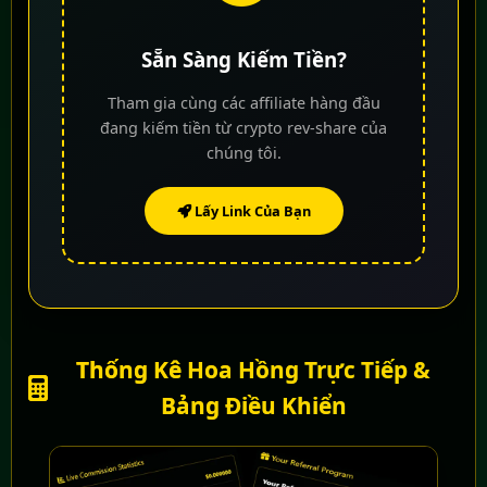
Sẵn Sàng Kiếm Tiền?
Tham gia cùng các affiliate hàng đầu
đang kiếm tiền từ crypto rev-share của
chúng tôi.
Lấy Link Của Bạn
Thống Kê Hoa Hồng Trực Tiếp &
Bảng Điều Khiển