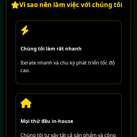
Vì sao nên làm việc với chúng tôi
Chúng tôi làm rất nhanh
Iterate nhanh và chu kỳ phát triển tốc độ
cao.
Mọi thứ đều in-house
Chúng tôi tự xây tất cả sản phẩm và công