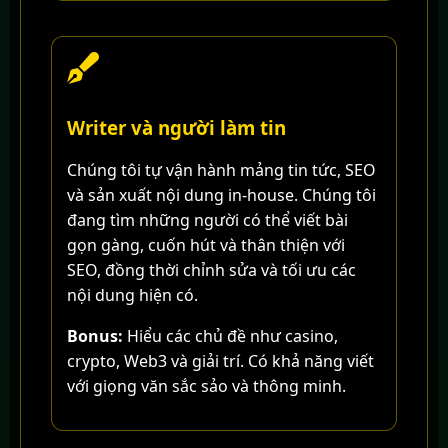
Writer và người làm tin
Chúng tôi tự vận hành mảng tin tức, SEO
và sản xuất nội dung in-house. Chúng tôi
đang tìm những người có thể viết bài
gọn gàng, cuốn hút và thân thiện với
SEO, đồng thời chỉnh sửa và tối ưu các
nội dung hiện có.
Bonus:
Hiểu các chủ đề như casino,
crypto, Web3 và giải trí. Có khả năng viết
với giọng văn sắc sảo và thông minh.