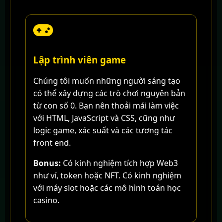
Lập trình viên game
Chúng tôi muốn những người sáng tạo
có thể xây dựng các trò chơi nguyên bản
từ con số 0. Bạn nên thoải mái làm việc
với HTML, JavaScript và CSS, cũng như
logic game, xác suất và các tương tác
front end.
Bonus:
Có kinh nghiệm tích hợp Web3
như ví, token hoặc NFT. Có kinh nghiệm
với máy slot hoặc các mô hình toán học
casino.