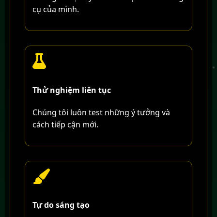
cụ của mình.
Thử nghiệm liên tục
Chúng tôi luôn test những ý tưởng và
cách tiếp cận mới.
Tự do sáng tạo