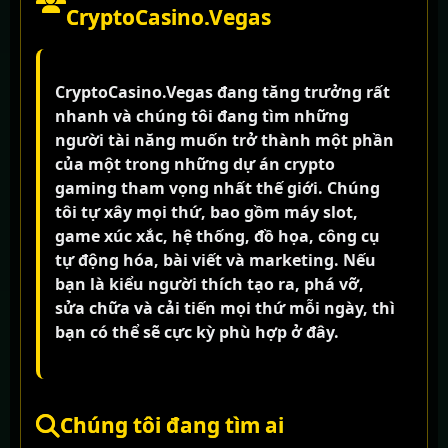
CryptoCasino.Vegas
CryptoCasino.Vegas đang tăng trưởng rất
nhanh và chúng tôi đang tìm những
người tài năng muốn trở thành một phần
của một trong những dự án crypto
gaming tham vọng nhất thế giới. Chúng
tôi tự xây mọi thứ, bao gồm máy slot,
game xúc xắc, hệ thống, đồ họa, công cụ
tự động hóa, bài viết và marketing. Nếu
bạn là kiểu người thích tạo ra, phá vỡ,
sửa chữa và cải tiến mọi thứ mỗi ngày, thì
bạn có thể sẽ cực kỳ phù hợp ở đây.
Chúng tôi đang tìm ai