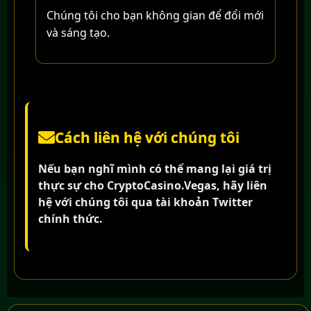
Chúng tôi cho bạn không gian để đổi mới
và sáng tạo.
Cách liên hệ với chúng tôi
Nếu bạn nghĩ mình có thể mang lại giá trị
thực sự cho CryptoCasino.Vegas, hãy liên
hệ với chúng tôi qua tài khoản Twitter
chính thức.