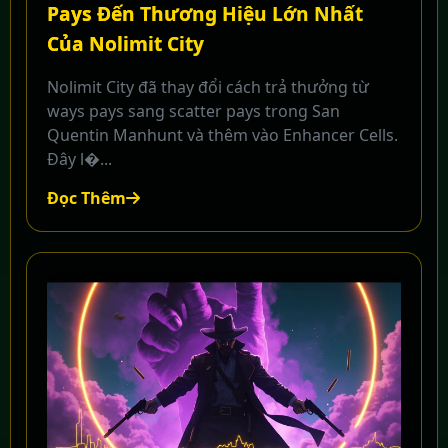
Pays Đến Thương Hiệu Lớn Nhất
Của Nolimit City
Nolimit City đã thay đổi cách trả thưởng từ
ways pays sang scatter pays trong San
Quentin Manhunt và thêm vào Enhancer Cells.
Đây l�...
Đọc Thêm