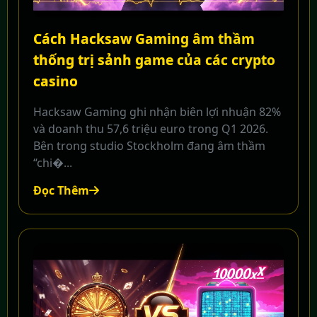
Cách Hacksaw Gaming âm thầm
thống trị sảnh game của các crypto
casino
Hacksaw Gaming ghi nhận biên lợi nhuận 82%
và doanh thu 57,6 triệu euro trong Q1 2026.
Bên trong studio Stockholm đang âm thầm
“chi�...
Đọc Thêm