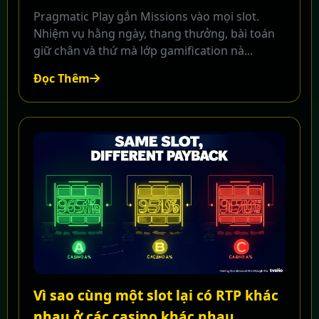
Pragmatic Play gắn Missions vào mọi slot.
Nhiệm vụ hằng ngày, thang thưởng, bài toán
giữ chân và thứ mà lớp gamification nà...
Đọc Thêm
Vì sao cùng một slot lại có RTP khác
nhau ở các casino khác nhau