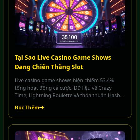
Tại Sao Live Casino Game Shows
Đang Chiến Thắng Slot
Live casino game shows hiện chiếm 53.4%
tổng hoạt động cá cược. Dữ liệu về Crazy
Time, Lightning Roulette và thỏa thuận Hasb...
Đọc Thêm