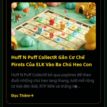
Huff N Puff CollectR Gắn Cơ Chế
Pirots Của ELK Vào Ba Chú Heo Con
Huff N Puff CollectR bỏ qua paylines để theo
đuổi những chú heo lang thang, lưới mở rộng
từ 6x6 đến 8x8, RTP 96% và thắng t�...
Đọc Thêm