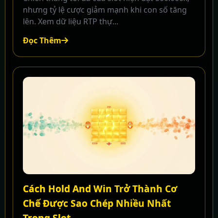
nhưng tỷ lệ cược giảm mạnh khi con số tăng
lên. Xem dữ liệu RTP thự...
Đọc Thêm
Cách Hold And Win Trở Thành Cơ
Chế Được Sao Chép Nhiều Nhất
Trong Slot