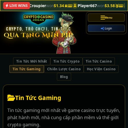
ryptoCroupier
won
$1.34🍌
🎰
Player667
won
$3.58🥉
🎰
YieldYas
LIVE WINS
Menu
CRYPTO, TRÒ CHƠI, TIN TỨC
Login
Quà Tặng Miễn Phí!
Tin Tức Mới Nhất
Tin Tức Crypto
Tin Tức Casino
Tin Tức Gaming
Chiến Lược Casino
Học Viện Casino
Blog
Tin Tức Gaming
Tin tức gaming mới nhất về game casino trực tuyến,
phát hành mới, nhà cung cấp phần mềm và thế giới
crypto gaming.