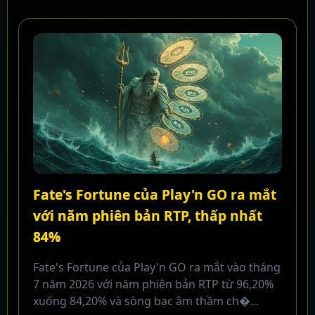
Fate's Fortune của Play'n GO ra mắt
với năm phiên bản RTP, thấp nhất
84%
Fate's Fortune của Play'n GO ra mắt vào tháng
7 năm 2026 với năm phiên bản RTP từ 96,20%
xuống 84,20% và sòng bạc âm thầm ch�...