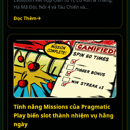
Hà Mã Đói, Nối 4 và Tàu Chiến và...
Đọc Thêm
Tính năng Missions của Pragmatic
Play biến slot thành nhiệm vụ hằng
ngày