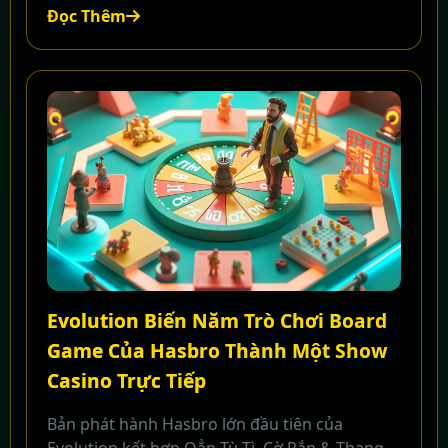
Đọc Thêm
Evolution Biến Năm Trò Chơi Board
Game Của Hasbro Thành Một Show
Casino Trực Tiếp
Bản phát hành Hasbro lớn đầu tiên của
Evolution kết hợp Oẳn Tù Tì, Cờ Rắn & Thang,