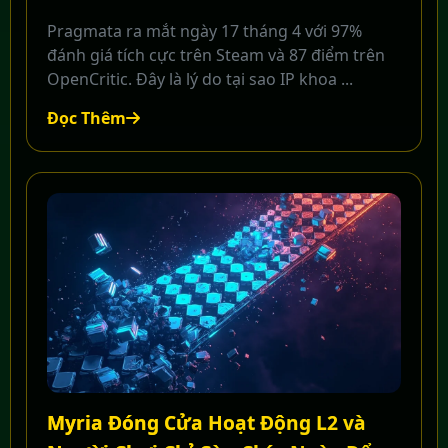
Pragmata ra mắt ngày 17 tháng 4 với 97%
đánh giá tích cực trên Steam và 87 điểm trên
OpenCritic. Đây là lý do tại sao IP khoa ...
Đọc Thêm
Myria Đóng Cửa Hoạt Động L2 và