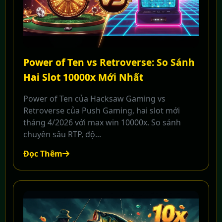
Power of Ten vs Retroverse: So Sánh
Hai Slot 10000x Mới Nhất
Power of Ten của Hacksaw Gaming vs
Retroverse của Push Gaming, hai slot mới
tháng 4/2026 với max win 10000x. So sánh
chuyên sâu RTP, độ...
Đọc Thêm