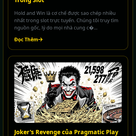
Hold and Win là cơ chế được sao chép nhiều
nhất trong slot trực tuyến. Chúng tôi truy tìm
nguồn gốc, lý do mọi nhà cung c�...
Đọc Thêm
Joker's Revenge của Pragmatic Play