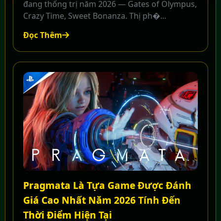
đang thống trị năm 2026 — Gates of Olympus,
Crazy Time, Sweet Bonanza. Thị ph�...
Đọc Thêm
Pragmata Là Tựa Game Được Đánh
Giá Cao Nhất Năm 2026 Tính Đến
Thời Điểm Hiện Tại