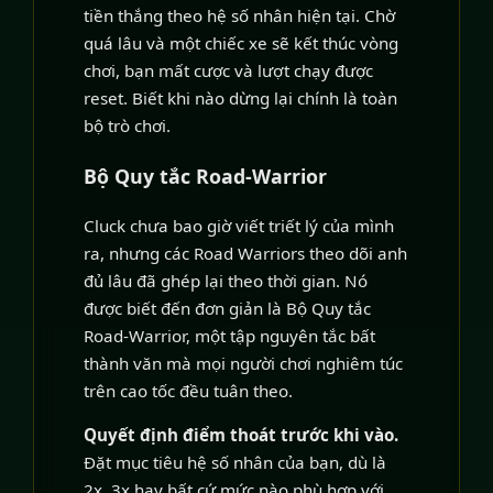
tiền thắng theo hệ số nhân hiện tại. Chờ
quá lâu và một chiếc xe sẽ kết thúc vòng
chơi, bạn mất cược và lượt chạy được
reset. Biết khi nào dừng lại chính là toàn
bộ trò chơi.
Bộ Quy tắc Road-Warrior
Cluck chưa bao giờ viết triết lý của mình
ra, nhưng các Road Warriors theo dõi anh
đủ lâu đã ghép lại theo thời gian. Nó
được biết đến đơn giản là Bộ Quy tắc
Road-Warrior, một tập nguyên tắc bất
thành văn mà mọi người chơi nghiêm túc
trên cao tốc đều tuân theo.
Quyết định điểm thoát trước khi vào.
Đặt mục tiêu hệ số nhân của bạn, dù là
2x, 3x hay bất cứ mức nào phù hợp với