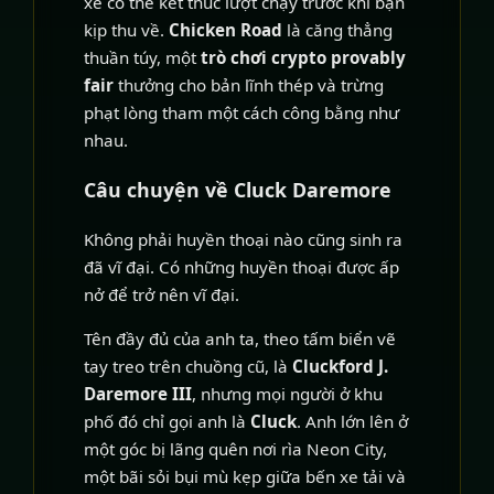
xe có thể kết thúc lượt chạy trước khi bạn
kịp thu về.
Chicken Road
là căng thẳng
thuần túy, một
trò chơi crypto provably
fair
thưởng cho bản lĩnh thép và trừng
phạt lòng tham một cách công bằng như
nhau.
Câu chuyện về Cluck Daremore
Không phải huyền thoại nào cũng sinh ra
đã vĩ đại. Có những huyền thoại được ấp
nở để trở nên vĩ đại.
Tên đầy đủ của anh ta, theo tấm biển vẽ
tay treo trên chuồng cũ, là
Cluckford J.
Daremore III
, nhưng mọi người ở khu
phố đó chỉ gọi anh là
Cluck
. Anh lớn lên ở
một góc bị lãng quên nơi rìa Neon City,
một bãi sỏi bụi mù kẹp giữa bến xe tải và