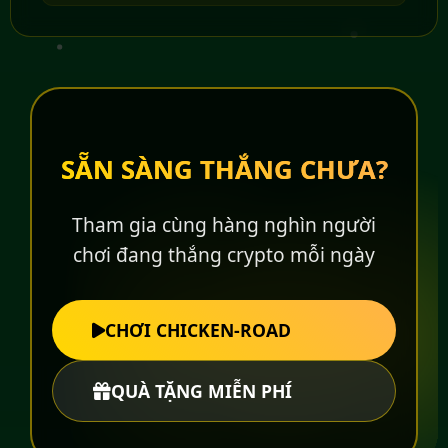
SẴN SÀNG THẮNG CHƯA?
Tham gia cùng hàng nghìn người
chơi đang thắng crypto mỗi ngày
CHƠI CHICKEN-ROAD
QUÀ TẶNG MIỄN PHÍ