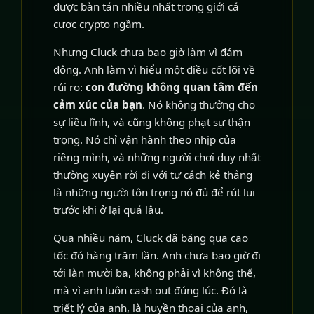
được bàn tán nhiều nhất trong giới cá
cược crypto ngầm.
Nhưng Cluck chưa bao giờ làm vì đám
đông. Anh làm vì hiểu một điều cốt lõi về
rủi ro:
con đường không quan tâm đến
cảm xúc của bạn
. Nó không thưởng cho
sự liều lĩnh, và cũng không phạt sự thận
trọng. Nó chỉ vận hành theo nhịp của
riêng mình, và những người chơi duy nhất
thường xuyên rời đi với tư cách kẻ thắng
là những người tôn trọng nó đủ để rút lui
trước khi ở lại quá lâu.
Qua nhiều năm, Cluck đã băng qua cao
tốc đó hàng trăm lần. Anh chưa bao giờ đi
tới làn mười ba, không phải vì không thể,
mà vì anh luôn cash out đúng lúc. Đó là
triết lý của anh, là huyền thoại của anh,