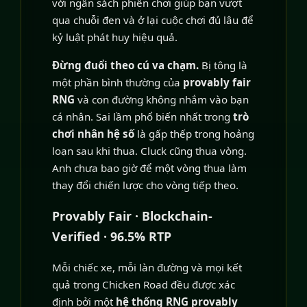
với ngân sách phiên chơi giúp bạn vượt
qua chuỗi đen và ở lại cuộc chơi đủ lâu để
kỷ luật phát huy hiệu quả.
Đừng đuổi theo cú va chạm.
Bị tông là
một phần bình thường của
provably fair
RNG
và con đường không nhắm vào bạn
cá nhân. Sai lầm phổ biến nhất trong
trò
chơi nhân hệ số
là gấp thếp trong hoảng
loạn sau khi thua. Cluck cũng thua vòng.
Anh chưa bao giờ để một vòng thua làm
thay đổi chiến lược cho vòng tiếp theo.
Provably Fair · Blockchain-
Verified · 96.5% RTP
Mỗi chiếc xe, mỗi làn đường và mọi kết
quả trong Chicken Road đều được xác
định bởi một
hệ thống RNG provably