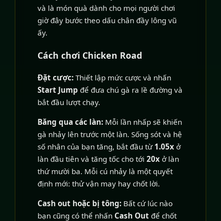
và là món quà dành cho mọi người chơi
giờ đây bước theo dấu chân đầy lông vũ
ấy.
Cách chơi Chicken Road
Đặt cược:
Thiết lập mức cược và nhấn
Start Jump
để đưa chú gà ra lề đường và
bắt đầu lượt chạy.
Băng qua các làn:
Mỗi lần nhấp sẽ khiến
gà nhảy lên trước một làn. Sống sót và hệ
số nhân của bạn tăng, bắt đầu từ
1.05x
ở
làn đầu tiên và tăng tốc cho tới
20x
ở làn
thứ mười ba. Mỗi cú nhảy là một quyết
định mới: thử vận may hay chốt lời.
Cash out hoặc bị tông:
Bất cứ lúc nào
bạn cũng có thể nhấn
Cash Out
để chốt